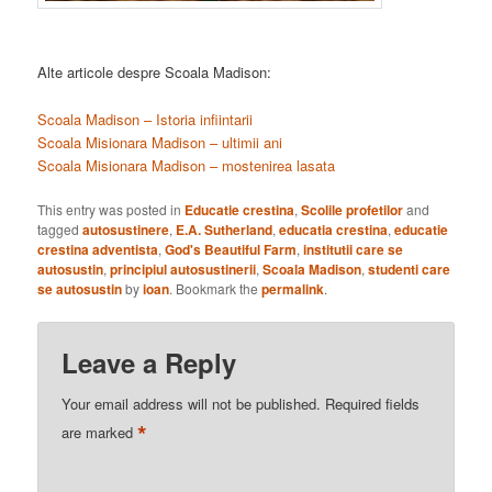
Alte articole despre Scoala Madison:
Scoala Madison – Istoria infiintarii
Scoala Misionara Madison – ultimii ani
Scoala Misionara Madison – mostenirea lasata
This entry was posted in
Educatie crestina
,
Scolile profetilor
and
tagged
autosustinere
,
E.A. Sutherland
,
educatia crestina
,
educatie
crestina adventista
,
God's Beautiful Farm
,
institutii care se
autosustin
,
principiul autosustinerii
,
Scoala Madison
,
studenti care
se autosustin
by
ioan
. Bookmark the
permalink
.
Leave a Reply
Your email address will not be published.
Required fields
*
are marked