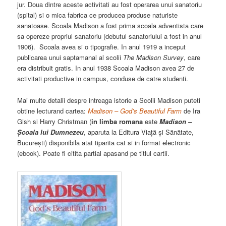
jur. Doua dintre aceste activitati au fost operarea unui sanatoriu
(spital) si o mica fabrica ce producea produse naturiste
sanatoase. Scoala Madison a fost prima scoala adventista care
sa opereze propriul sanatoriu (debutul sanatoriului a fost in anul
1906). Scoala avea si o tipografie. In anul 1919 a inceput
publicarea unui saptamanal al scolii
The Madison Survey
, care
era distribuit gratis. In anul 1938 Scoala Madison avea 27 de
activitati productive in campus, conduse de catre studenti.
Mai multe detalii despre intreaga istorie a Scolii Madison puteti
obtine lecturand cartea:
Madison – God’s Beautiful Farm
de Ira
Gish si Harry Christman (
in limba romana
este
Madison –
Școala lui Dumnezeu
, aparuta la Editura Viață și Sănătate,
București) disponibila atat tiparita cat si in format electronic
(ebook). Poate fi citita partial apasand pe titlul cartii.