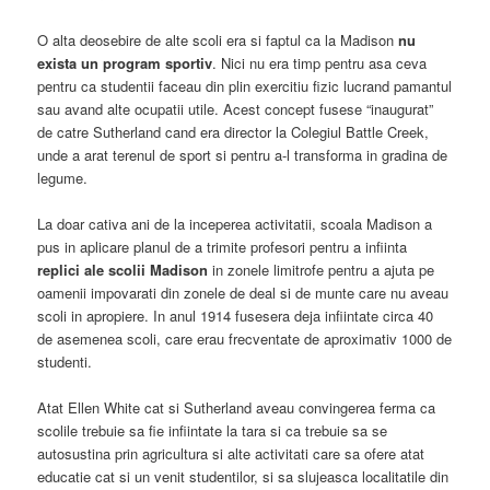
O alta deosebire de alte scoli era si faptul ca la Madison
nu
exista un program sportiv
. Nici nu era timp pentru asa ceva
pentru ca studentii faceau din plin exercitiu fizic lucrand pamantul
sau avand alte ocupatii utile. Acest concept fusese “inaugurat”
de catre Sutherland cand era director la Colegiul Battle Creek,
unde a arat terenul de sport si pentru a-l transforma in gradina de
legume.
La doar cativa ani de la inceperea activitatii, scoala Madison a
pus in aplicare planul de a trimite profesori pentru a infiinta
replici ale scolii Madison
in zonele limitrofe pentru a ajuta pe
oamenii impovarati din zonele de deal si de munte care nu aveau
scoli in apropiere. In anul 1914 fusesera deja infiintate circa 40
de asemenea scoli, care erau frecventate de aproximativ 1000 de
studenti.
Atat Ellen White cat si Sutherland aveau convingerea ferma ca
scolile trebuie sa fie infiintate la tara si ca trebuie sa se
autosustina prin agricultura si alte activitati care sa ofere atat
educatie cat si un venit studentilor, si sa slujeasca localitatile din