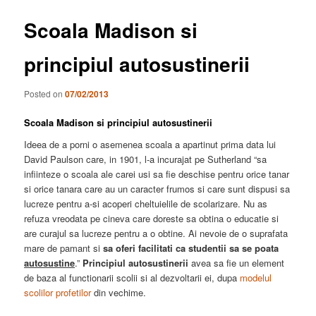
Scoala Madison si
principiul autosustinerii
Posted on
07/02/2013
Scoala Madison si principiul autosustinerii
Ideea de a porni o asemenea scoala a apartinut prima data lui
David Paulson care, in 1901, l-a incurajat pe Sutherland “sa
infiinteze o scoala ale carei usi sa fie deschise pentru orice tanar
si orice tanara care au un caracter frumos si care sunt dispusi sa
lucreze pentru a-si acoperi cheltuielile de scolarizare. Nu as
refuza vreodata pe cineva care doreste sa obtina o educatie si
are curajul sa lucreze pentru a o obtine. Ai nevoie de o suprafata
mare de pamant si
sa oferi facilitati ca studentii sa se poata
autosustine
.”
Principiul autosustinerii
avea sa fie un element
de baza al functionarii scolii si al dezvoltarii ei, dupa
modelul
scolilor profetilor
din vechime.