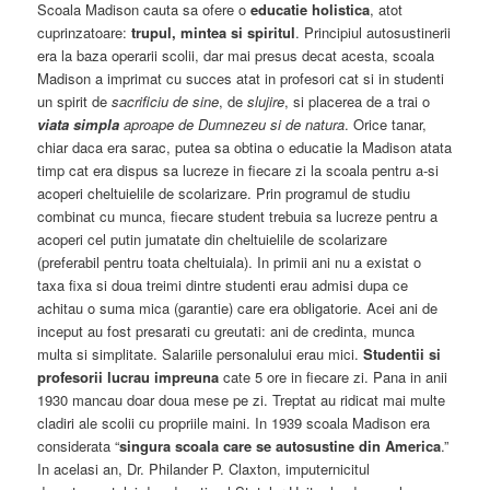
Scoala Madison cauta sa ofere o
educatie holistica
, atot
cuprinzatoare:
trupul, mintea si spiritul
. Principiul autosustinerii
era la baza operarii scolii, dar mai presus decat acesta, scoala
Madison a imprimat cu succes atat in profesori cat si in studenti
un spirit de
sacrificiu de sine
, de
slujire
, si placerea de a trai o
viata simpla
aproape de Dumnezeu si de natura
. Orice tanar,
chiar daca era sarac, putea sa obtina o educatie la Madison atata
timp cat era dispus sa lucreze in fiecare zi la scoala pentru a-si
acoperi cheltuielile de scolarizare. Prin programul de studiu
combinat cu munca, fiecare student trebuia sa lucreze pentru a
acoperi cel putin jumatate din cheltuielile de scolarizare
(preferabil pentru toata cheltuiala). In primii ani nu a existat o
taxa fixa si doua treimi dintre studenti erau admisi dupa ce
achitau o suma mica (garantie) care era obligatorie. Acei ani de
inceput au fost presarati cu greutati: ani de credinta, munca
multa si simplitate. Salariile personalului erau mici.
Studentii si
profesorii lucrau impreuna
cate 5 ore in fiecare zi. Pana in anii
1930 mancau doar doua mese pe zi. Treptat au ridicat mai multe
cladiri ale scolii cu propriile maini. In 1939 scoala Madison era
considerata “
singura scoala care se autosustine din America
.”
In acelasi an, Dr. Philander P. Claxton, imputernicitul