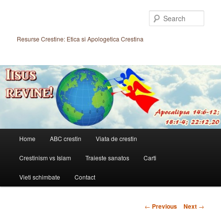
Skip
to
Sear
primary
content
Resurse Crestine: Etica si Apologetica Crestina
Main
Home
ABC crestin
Viata de crestin
menu
Crestinism vs Islam
Traieste sanatos
Carti
Vieti schimbate
Contact
Post
←
Previous
Next
→
navigation