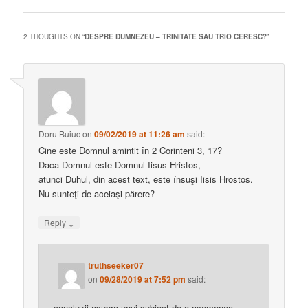
2 THOUGHTS ON “
DESPRE DUMNEZEU – TRINITATE SAU TRIO CERESC?
”
Doru Buiuc
on
09/02/2019 at 11:26 am
said:
Cine este Domnul amintit în 2 Corinteni 3, 17?
Daca Domnul este Domnul Iisus Hristos,
atunci Duhul, din acest text, este ínsuşi Iisis Hrostos.
Nu sunteţi de aceiaşi părere?
↓
Reply
truthseeker07
on
09/28/2019 at 7:52 pm
said:
concluzii asupra unui subiect de o asemenea