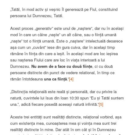
„Tatăl, în mod activ și veșnic Îl generează pe Fiul, constituind
persoana lui Dumnezeu, Tatăl.
Acest proces „generativ” este unul de „naștere”, dar nu în același
mod în care un câine „naște” un alt câine, sau o ființă umană
„naște” tot o ființă umană. Este o „naștere” intelectuală deoarece
așa cum un „cuvânt” iese din gura cuiva, dar în același timp
rămâne în ființa din care a ieșit. În același mod are loc ieșirea
sau nașterea Fiului care are loc în viața interioară a lui
Dumnezeu.
Nu avem de a face cu două ființe
, ci cu două
persoane distincte din punct de vedere relational, în timp ce
rămân întotdeauna
una ca ființă
.”
[4]
„Distincția relațională este reală și personală, dar cu privire la
natură, cuvintele lui Isus din Ioan 10:30 spun ”Eu și Tatăl suntem
una.”, adică fiecare posedă aceeași natură infinită.”
[5]
Aceste trei entități sunt realități distincte, relațional vorbind, așa
cum existența mea, cunoașterea mea și voința mea sunt trei
realități distincte în mine. Dar atât în om cât și în Dumnezeu