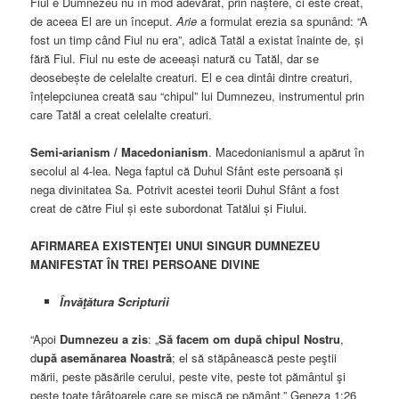
Fiul e Dumnezeu nu în mod adevărat, prin naștere, ci este creat,
de aceea El are un început.
Arie
a formulat erezia sa spunând: “A
fost un timp când Fiul nu era”, adică Tatăl a existat înainte de, și
fără Fiul. Fiul nu este de aceeași natură cu Tatăl, dar se
deosebește de celelalte creaturi. El e cea dintâi dintre creaturi,
înțelepciunea creată sau “chipul” lui Dumnezeu, instrumentul prin
care Tatăl a creat celelalte creaturi.
Semi-arianism / Macedonianism
. Macedonianismul a apărut în
secolul al 4-lea. Nega faptul că Duhul Sfânt este persoană și
nega divinitatea Sa. Potrivit acestei teorii Duhul Sfânt a fost
creat de către Fiul și este subordonat Tatălui și Fiului.
AFIRMAREA EXISTENŢEI UNUI SINGUR DUMNEZEU
MANIFESTAT ÎN TREI PERSOANE DIVINE
Învăţătura Scripturii
“Apoi
Dumnezeu a zis
: „
Să facem om după chipul Nostru
,
d
upă asemănarea Noastră
; el să stăpânească peste peştii
mării, peste păsările cerului, peste vite, peste tot pământul şi
peste toate târâtoarele care se mişcă pe pământ.” Geneza 1:26