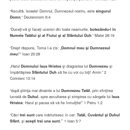
“Ascultă, Israele! Domnul, Dumnezeul nostru, este
singurul
Domn
.” Deuteronom 6:4
“Duceţi-vă şi faceţi ucenici din toate neamurile,
botezându-i în
Numele Tatălui şi al Fiului şi al Sfântului Duh
.” Matei 28:19
“Drept răspuns, Toma I-a zis: „
Domnul meu şi Dumnezeul
meu
!”” Ioan 20:28
„Harul
Domnului Isus Hristos
şi dragostea lui
Dumnezeu
şi
împărtăşirea
Sfântului Duh
să fie cu voi cu toţi! Amin.” 2
Corinteni 13:14
“după ştiinţa mai dinainte a lui
Dumnezeu Tatăl
, prin sfinţirea
lucrată de
Duhul
, spre ascultarea şi stropirea cu sângele lui
Isus
Hristos
: Harul şi pacea să vă fie înmulţite!” 1 Petru 1:2
“Căci
trei sunt
care mărturisesc în cer:
Tatăl, Cuvântul şi Duhul
Sfânt
, şi
aceşti trei una sunt.”
1 Ioan 5:7