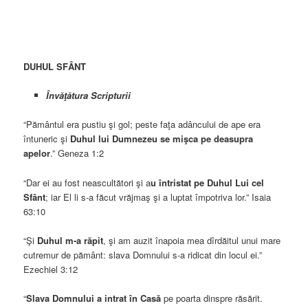
DUHUL SFÂNT
Învăţătura Scripturii
“Pământul era pustiu şi gol; peste faţa adâncului de ape era
întuneric şi
Duhul lui Dumnezeu se mişca pe deasupra
apelor
.” Geneza 1:2
“Dar ei au fost neascultători şi a
u întristat pe Duhul Lui cel
Sfânt
; iar El li s-a făcut vrăjmaş şi a luptat împotriva lor.” Isaia
63:10
“Şi
Duhul m-a răpit
, şi am auzit înapoia mea dîrdăitul unui mare
cutremur de pământ: slava Domnului s-a ridicat din locul ei.”
Ezechiel 3:12
“
Slava Domnului a intrat în Casă
pe poarta dinspre răsărit.