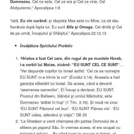
Dumnezeu
, Cel ce este, Cel ce era şi Cel ce vine, Cel
Atotputernic.” Apocalipsa 1:8
“Iată,
Eu vin curând
; şi răsplata Mea este cu Mine, ca să dau
fiecăruia după fapta lui. Eu sunt
Alfa şi Omega
, Cel dintâi şi Cel
de pe urmă, Începutul şi Sfârşitul.” Apocalipsa 22:12,13
Învăţătura Spiritului Profetic
“
Hristos a fost Cel care, din rugul de pe muntele Horeb,
i-a vorbit lui Moise, zicând: “EU SUNT CEL CE SUNT
“…
“Vei răspunde copiilor lui Israel astfel: ‘Cel ce se numeşte
EU SUNT m-a trimis la voi'” (Exodul 3,14). Aceasta a fost
garanţia eliberării lui Israel. De aceea, când a devenit
“asemenea oamenilor”, El Însuşi a declarat: EU SUNT.
Pruncul din Betleem, blândul şi umilul Mântuitor, este
Dumnezeu “arătat în trup” (1 Tim. 3,16). Şi nouă ne zice:
“EU SUNT Păstorul cel bun”. “EU SUNT Pâinea vie”. “EU
SUNT calea, adevărul şi viaţa”.” DA 25
“La Ghedeon a venit chemarea din partea Domnului de a
elibera pe poporul Său. În vremea aceea, el era ocupat cu
treieratul grâului… Pe când lucra în ascuns şi linişte, el