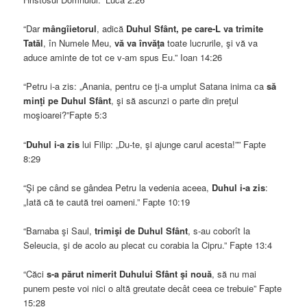
“Dar
mângîietorul
, adică
Duhul Sfânt,
pe care-L va trimite
Tatăl
, în Numele Meu,
vă va învăţa
toate lucrurile, şi vă va
aduce aminte de tot ce v-am spus Eu.” Ioan 14:26
“Petru i-a zis: „Anania, pentru ce ţi-a umplut Satana inima ca
să
minţi pe Duhul Sfânt
, şi să ascunzi o parte din preţul
moşioarei?”Fapte 5:3
“
Duhul i-a zis
lui Filip: „Du-te, şi ajunge carul acesta!”” Fapte
8:29
“Şi pe când se gândea Petru la vedenia aceea,
Duhul i-a zis
:
„Iată că te caută trei oameni.” Fapte 10:19
“Barnaba şi Saul,
trimişi de Duhul Sfânt
, s-au coborît la
Seleucia, şi de acolo au plecat cu corabia la Cipru.” Fapte 13:4
“Căci
s-a părut nimerit Duhului Sfânt şi nouă
, să nu mai
punem peste voi nici o altă greutate decât ceea ce trebuie” Fapte
15:28