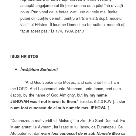
acceptă angajamentul ființelor umane de a păși într-o viață
nouă. Prin votul de la botez v-ați unit cu cele mai înalte
puteri din curțile cerești, pentru a trăi o viață după modelul
vieții lui Hristos. Îl laud pe Domnul cu tot sufletul meu că ați
făcut acest pas.” Lt 174, 1909, par.3
ISUS HRISTOS
Învăţătura Scripturii
“And God spake unto Moses, and said unto him, I am
the LORD: And I appeared unto Abraham, unto Isaac, and unto
Jacob, by the name of God Almighty, but
by my name
JEHOVAH was I not known to them
.” Exodus 6:2,3 KJV […
dar
n-am fost cunoscut de ei sub numele meu IEHOVA
. ]
“Dumnezeu a mai vorbit lui Moise şi i-a zis: „Eu Sunt Domnul. Eu
M-am arătat lui Avraam, lui Isaac şi lui Iacov, ca Dumnezeul Cel
Atotputernic; dar
n-am fost cunoscut de ei sub Numele Meu ca