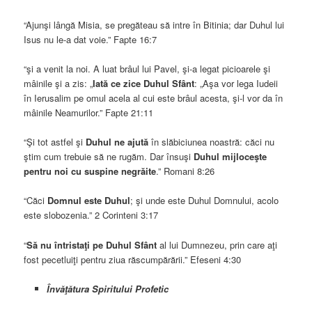
“Ajunşi lângă Misia, se pregăteau să intre în Bitinia; dar Duhul lui
Isus nu le-a dat voie.” Fapte 16:7
“şi a venit la noi. A luat brâul lui Pavel, şi-a legat picioarele şi
mâinile şi a zis: „
Iată ce zice Duhul Sfânt
: „Aşa vor lega Iudeii
în Ierusalim pe omul acela al cui este brâul acesta, şi-l vor da în
mâinile Neamurilor.” Fapte 21:11
“Şi tot astfel şi
Duhul ne ajută
în slăbiciunea noastră: căci nu
ştim cum trebuie să ne rugăm. Dar însuşi
Duhul mijloceşte
pentru noi cu suspine negrăite
.” Romani 8:26
“Căci
Domnul este Duhul
; şi unde este Duhul Domnului, acolo
este slobozenia.” 2 Corinteni 3:17
“
Să nu întristaţi pe Duhul Sfânt
al lui Dumnezeu, prin care aţi
fost pecetluiţi pentru ziua răscumpărării.” Efeseni 4:30
Învăţătura Spiritului Profetic