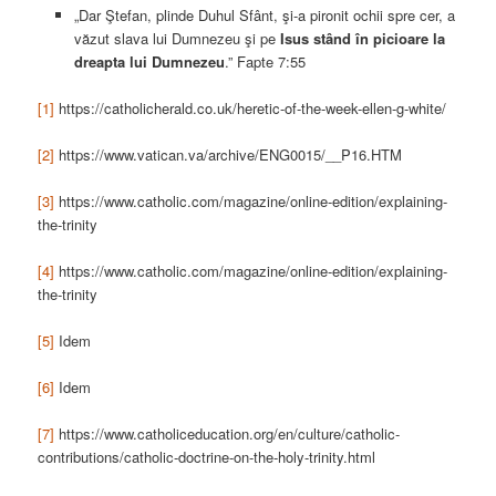
„Dar Ştefan, plinde Duhul Sfânt, şi-a pironit ochii spre cer, a
văzut slava lui Dumnezeu şi pe
Isus stând în picioare la
dreapta lui Dumnezeu
.” Fapte 7:55
[1]
https://catholicherald.co.uk/heretic-of-the-week-ellen-g-white/
[2]
https://www.vatican.va/archive/ENG0015/__P16.HTM
[3]
https://www.catholic.com/magazine/online-edition/explaining-
the-trinity
[4]
https://www.catholic.com/magazine/online-edition/explaining-
the-trinity
[5]
Idem
[6]
Idem
[7]
https://www.catholiceducation.org/en/culture/catholic-
contributions/catholic-doctrine-on-the-holy-trinity.html