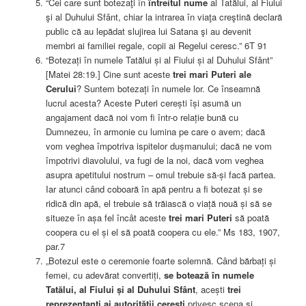
“Cei care sunt botezaţi în
întreitul nume
al Tatălui, al Fiului
şi al Duhului Sfânt, chiar la intrarea în viaţa creştină declară
public că au lepădat slujirea lui Satana şi au devenit
membri ai familiei regale, copii ai Regelui ceresc.” 6T 91
“Botezați în numele Tatălui și al Fiului și al Duhului Sfânt”
[Matei 28:19.] Cine sunt aceste
trei mari Puteri ale
Cerului
? Suntem botezați în numele lor. Ce înseamnă
lucrul acesta? Aceste Puteri cerești își asumă un
angajament dacă noi vom fi într-o relație bună cu
Dumnezeu, în armonie cu lumina pe care o avem; dacă
vom veghea împotriva ispitelor dușmanului; dacă ne vom
împotrivi diavolului, va fugi de la noi, dacă vom veghea
asupra apetitului nostrum – omul trebuie să-și facă partea.
Iar atunci când coboară în apă pentru a fi botezat și se
ridică din apă, el trebuie să trăiască o viață nouă și să se
situeze în așa fel încât aceste
trei mari Puteri
să poată
coopera cu el și el să poată coopera cu ele.” Ms 183, 1907,
par.7
„Botezul este o ceremonie foarte solemnă. Când bărbați și
femei, cu adevărat convertiți,
se botează în numele
Tatălui, al Fiului și al Duhului Sfânt
, acești
trei
reprezentanți ai autorității cerești
privesc scena și