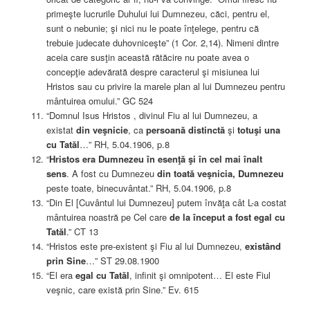
primeşte lucrurile Duhului lui Dumnezeu, căci, pentru el,
sunt o nebunie; şi nici nu le poate înţelege, pentru că
trebuie judecate duhovniceşte” (1 Cor. 2,14). Nimeni dintre
aceia care susţin această rătăcire nu poate avea o
concepţie adevărată despre caracterul şi misiunea lui
Hristos sau cu privire la marele plan al lui Dumnezeu pentru
mântuirea omului.” GC 524
“Domnul Isus Hristos , divinul Fiu al lui Dumnezeu, a
existat
din veşnicie
, ca
persoană distinctă
şi
totuşi una
cu Tatăl
…” RH, 5.04.1906, p.8
“
Hristos era Dumnezeu în esenţă şi în cel mai înalt
sens
. A fost cu Dumnezeu
din toată veşnicia, Dumnezeu
peste toate, binecuvântat.” RH, 5.04.1906, p.8
“Din El [Cuvântul lui Dumnezeu] putem învăţa cât L-a costat
mântuirea noastră pe Cel care
de la început a fost egal cu
Tatăl
.” CT 13
“Hristos este pre-existent şi Fiu al lui Dumnezeu,
existând
prin Sine
…” ST 29.08.1900
“El era
egal cu Tatăl
, infinit şi omnipotent… El este Fiul
veşnic, care există prin Sine.” Ev. 615