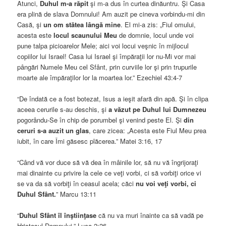
Atunci,
Duhul m-a răpit
şi m-a dus în curtea dinăuntru. Şi Casa
era plină de slava Domnului! Am auzit pe cineva vorbindu-mi din
Casă, şi
un om stătea lângă mine
. El mi-a zis: „Fiul omului,
acesta este
locul scaunului Meu
de domnie, locul unde voi
pune talpa picioarelor Mele; aici voi locui veşnic în mijlocul
copiilor lui Israel! Casa lui Israel şi împăraţii lor nu-Mi vor mai
pângări Numele Meu cel Sfânt, prin curviile lor şi prin trupurile
moarte ale împăraţilor lor la moartea lor.” Ezechiel 43:4-7
“De îndată ce a fost botezat, Isus a ieşit afară din apă. Şi în clipa
aceea cerurile s-au deschis, şi
a văzut pe Duhul lui Dumnezeu
pogorându-Se în chip de porumbel şi venind peste El. Şi
din
ceruri s-a auzit un glas
, care zicea: „Acesta este Fiul Meu prea
iubit, în care Îmi găsesc plăcerea.” Matei 3:16, 17
“Când vă vor duce să vă dea în mâinile lor, să nu vă îngrijoraţi
mai dinainte cu privire la cele ce veţi vorbi, ci să vorbiţi orice vi
se va da să vorbiţi în ceasul acela; căci
nu voi veţi vorbi, ci
Duhul Sfânt.
” Marcu 13:11
“
Duhul Sfânt îl înştiinţase
că nu va muri înainte ca să vadă pe
Hristosul Domnului.” Luca 2:26