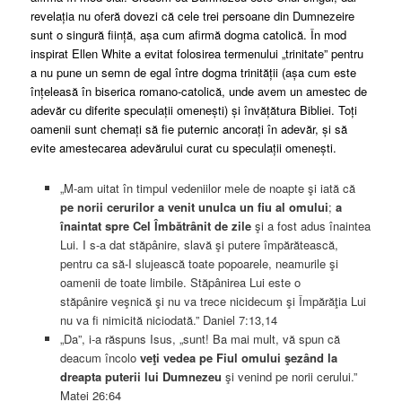
revelația nu oferă dovezi că cele trei persoane din Dumnezeire
sunt o singură ființă, așa cum afirmă dogma catolică. În mod
inspirat Ellen White a evitat folosirea termenului „trinitate” pentru
a nu pune un semn de egal între dogma trinității (așa cum este
înțeleasă în biserica romano-catolică, unde avem un amestec de
adevăr cu diferite speculații omenești) și învățătura Bibliei. Toți
oamenii sunt chemați să fie puternic ancorați în adevăr, și să
evite amestecarea adevărului curat cu speculații omenești.
„M-am uitat în timpul vedeniilor mele de noapte şi iată că
pe norii cerurilor a venit unulca un fiu al omului
;
a
înaintat spre Cel Îmbătrânit de zile
şi a fost adus înaintea
Lui. I s-a dat stăpânire, slavă şi putere împărătească,
pentru ca să-I slujească toate popoarele, neamurile şi
oamenii de toate limbile. Stăpânirea Lui este o
stăpânire veşnică şi nu va trece nicidecum şi Împărăţia Lui
nu va fi nimicită niciodată.” Daniel 7:13,14
„Da”, i-a răspuns Isus, „sunt! Ba mai mult, vă spun că
deacum încolo
veţi vedea pe Fiul omului şezând
la
dreapta puterii lui Dumnezeu
şi venind pe norii cerului.”
Matei 26:64