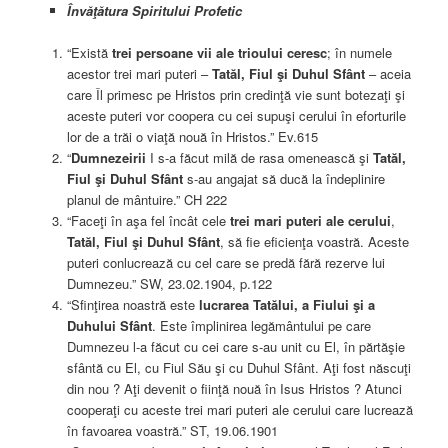
Învăţătura Spiritului Profetic
“Există
trei persoane vii
ale trioului ceresc
; în numele
acestor trei mari puteri –
Tatăl, Fiul şi Duhul Sfânt
– aceia
care Îl primesc pe Hristos prin credinţă vie sunt botezaţi şi
aceste puteri vor coopera cu cei supuşi cerului în eforturile
lor de a trăi o viaţă nouă în Hristos.” Ev.615
“
Dumnezeirii
I s-a făcut milă de rasa omenească şi
Tatăl,
Fiul şi Duhul Sfânt
s-au angajat să ducă la îndeplinire
planul de mântuire.” CH 222
“Faceţi în aşa fel încât cele
trei mari puteri ale cerului
,
Tatăl, Fiul şi Duhul Sfânt
, să fie eficienţa voastră. Aceste
puteri conlucrează cu cel care se predă fără rezerve lui
Dumnezeu.” SW, 23.02.1904, p.122
“Sfinţirea noastră este
lucrarea Tatălui, a Fiului şi a
Duhului Sfânt
. Este împlinirea legământului pe care
Dumnezeu l-a făcut cu cei care s-au unit cu El, în părtăşie
sfântă cu El, cu Fiul Său şi cu Duhul Sfânt. Aţi fost născuţi
din nou ? Aţi devenit o fiinţă nouă în Isus Hristos ? Atunci
cooperaţi cu aceste trei mari puteri ale cerului care lucrează
în favoarea voastră.” ST, 19.06.1901