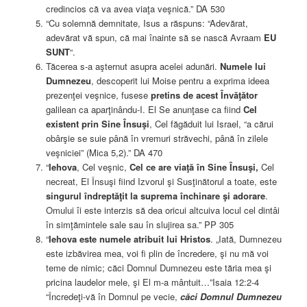
credincios că va avea viaţa veşnică.” DA 530
“Cu solemnă demnitate, Isus a răspuns: “Adevărat,
adevărat vă spun, că mai înainte să se nască Avraam
EU
SUNT
“.
Tăcerea s-a aşternut asupra acelei adunări.
Numele lui
Dumnezeu
, descoperit lui Moise pentru a exprima ideea
prezenţei veşnice, fusese
pretins de acest Învăţător
galilean ca aparţinându-I. El Se anunţase ca fiind
Cel
existent prin Sine Însuşi
, Cel făgăduit lui Israel, “a cărui
obârşie se suie până în vremuri străvechi, până în zilele
veşniciei” (Mica 5,2).” DA 470
“
Iehova
, Cel veşnic,
Cel ce are viaţă în Sine Însuşi,
Cel
necreat, El Însuşi fiind Izvorul şi Susţinătorul a toate, este
singurul îndreptăţit la suprema închinare şi adorare
.
Omului îi este interzis să dea oricui altcuiva locul cel dintâi
în simţămintele sale sau în slujirea sa.” PP 305
“
Iehova este numele atribuit lui Hristos
. „Iată, Dumnezeu
este izbăvirea mea, voi fi plin de încredere, şi nu mă voi
teme de nimic; căci Domnul Dumnezeu este tăria mea şi
pricina laudelor mele, şi El m-a mântuit…”Isaia 12:2-4
“Încredeţi-vă în Domnul pe vecie,
căci Domnul Dumnezeu