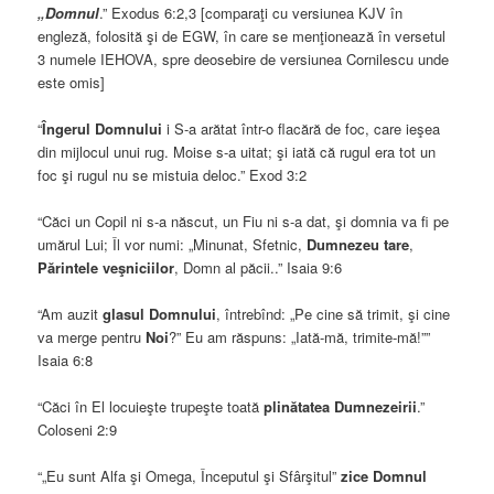
„Domnul
.” Exodus 6:2,3 [comparaţi cu versiunea KJV în
engleză, folosită şi de EGW, în care se menţionează în versetul
3 numele IEHOVA, spre deosebire de versiunea Cornilescu unde
este omis]
“
Îngerul Domnului
i S-a arătat într-o flacără de foc, care ieşea
din mijlocul unui rug. Moise s-a uitat; şi iată că rugul era tot un
foc şi rugul nu se mistuia deloc.” Exod 3:2
“Căci un Copil ni s-a născut, un Fiu ni s-a dat, şi domnia va fi pe
umărul Lui; Îl vor numi: „Minunat, Sfetnic,
Dumnezeu tare
,
Părintele veşniciilor
, Domn al păcii..” Isaia 9:6
“Am auzit
glasul Domnului
, întrebînd: „Pe cine să trimit, şi cine
va merge pentru
Noi
?” Eu am răspuns: „Iată-mă, trimite-mă!””
Isaia 6:8
“Căci în El locuieşte trupeşte toată
plinătatea Dumnezeirii
.”
Coloseni 2:9
“„Eu sunt Alfa şi Omega, Începutul şi Sfârşitul”
zice Domnul