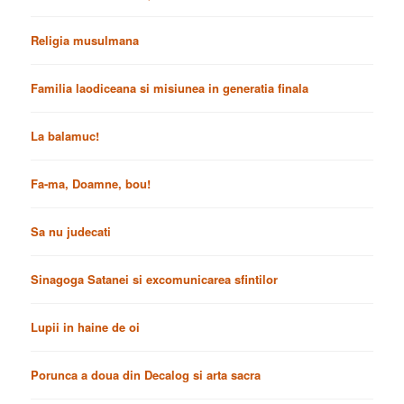
Religia musulmana
Familia laodiceana si misiunea in generatia finala
La balamuc!
Fa-ma, Doamne, bou!
Sa nu judecati
Sinagoga Satanei si excomunicarea sfintilor
Lupii in haine de oi
Porunca a doua din Decalog si arta sacra