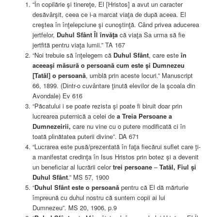
“În copilărie şi tinereţe, El [Hristos] a avut un caracter
desăvârşit, ceea ce i-a marcat viaţa de după aceea. El
creştea în înţelepciune şi cunoştinţă. Când privea aducerea
jertfelor,
Duhul Sfânt Îl învăţa
că viaţa Sa urma să fie
jertfită pentru viaţa lumii.” TA 167
“Noi trebuie să înţelegem că
Duhul Sfânt
, care este
în
aceeaşi măsură o persoană cum este şi Dumnezeu
[Tatăl] o persoană
, umblă prin aceste locuri.” Manuscript
66, 1899. (Dintr-o cuvântare ţinută elevilor de la şcoala din
Avondale) Ev 616
“Păcatului i se poate rezista şi poate fi biruit doar prin
lucrearea puternică a celei de
a Treia Persoane a
Dumnezeirii,
care nu vine cu o putere modificată ci în
toată plinătatea puterii divine”. DA 671
“Lucrarea este pusă/prezentată în faţa fiecărui suflet care ţi-
a manifestat credinţa în Isus Hristos prin botez şi a devenit
un beneficiar al lucrării celor
trei persoane
–
Tatăl, Fiul şi
Duhul Sfânt
.” MS 57, 1900
“
Duhul Sfânt este o persoană
pentru că El dă mărturie
împreună cu duhul nostru că suntem copii ai lui
Dumnezeu”. MS 20, 1906, p.9