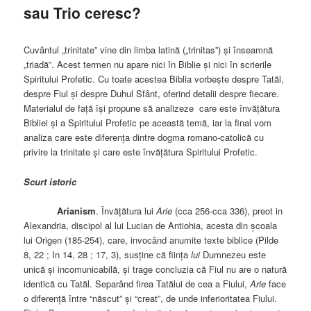
sau Trio ceresc?
Cuvântul „trinitate” vine din limba latină („trinitas”) și înseamnă
„triadă”. Acest termen nu apare nici în Biblie și nici în scrierile
Spiritului Profetic. Cu toate acestea Biblia vorbește despre Tatăl,
despre Fiul și despre Duhul Sfânt, oferind detalii despre fiecare.
Materialul de față își propune să analizeze care este învățătura
Bibliei și a Spiritului Profetic pe această temă, iar la final vom
analiza care este diferența dintre dogma romano-catolică cu
privire la trinitate și care este învățătura Spiritului Profetic.
Scurt istoric
Arianism
. Învățătura lui
Arie
(cca 256-cca 336), preot in
Alexandria, discipol al lui Lucian de Antiohia, acesta din școala
lui Origen (185-254), care, invocând anumite texte biblice (Pilde
8, 22 ; In 14, 28 ; 17, 3), susține că ființa
lui
Dumnezeu este
unică și incomunicabilă, și trage concluzia că Fiul nu are o natură
identică cu Tatăl. Separând firea Tatălui de cea a Fiului,
Arie
face
o diferență între “născut” și “creat”, de unde inferioritatea Fiului.