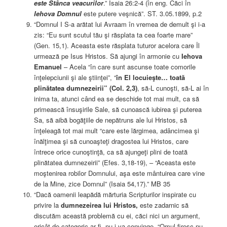
este Stânca veacurilor
.” Isaia 26:2-4 (în eng. Căci în
Iehova Domnul
este putere veşnică”. ST. 3.05.1899, p.2
“Domnul I S-a arătat lui Avraam în vremea de demult şi i-a
zis: “Eu sunt scutul tău şi răsplata ta cea foarte mare”
(Gen. 15,1). Aceasta este răsplata tuturor acelora care Îl
urmează pe Isus Hristos. Să ajungi în armonie cu
Iehova
Emanuel
– Acela “în care sunt ascunse toate comorile
înţelepciunii şi ale ştiinţei”, “
în El locuieşte… toată
plinătatea dumnezeirii” (Col. 2,3)
, să-L cunoşti, să-L ai în
inima ta, atunci când ea se deschide tot mai mult, ca să
primească însuşirile Sale, să cunoască iubirea şi puterea
Sa, să aibă bogăţiile de nepătruns ale lui Hristos, să
înţeleagă tot mai mult “care este lărgimea, adâncimea şi
înălţimea şi să cunoaşteţi dragostea lui Hristos, care
întrece orice cunoştinţă, ca să ajungeţi plini de toată
plinătatea dumnezeirii” (Efes. 3,18-19), – “Aceasta este
moştenirea robilor Domnului, aşa este mântuirea care vine
de la Mine, zice Domnul” (Isaia 54,17).” MB 35
“Dacă oamenii leapădă mărturia Scripturilor inspirate cu
privire la
dumnezeirea lui Hristos,
este zadarnic să
discutăm această problemă cu ei, căci nici un argument,
oricât de categoric ar fi, nu-i va convinge. “Omul firesc nu