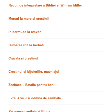
Reguli de interpretare a Bibliei si William Miller
Mersul la mare si crestinii
In bermude la amvon
Culoarea roz la barbati
Cravata si crestinul
Crestinul si bijuteriile, machiajul
Zecimea – Batalia pentru bani
Evrei 4 vs 9 si odihna de sambata
Pedeapsa capitala si Biblia