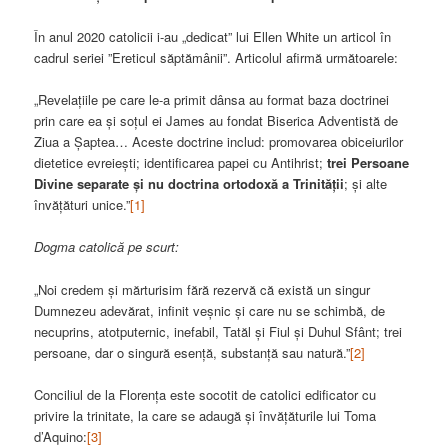
În anul 2020 catolicii i-au „dedicat” lui Ellen White un articol în
cadrul seriei ”Ereticul săptămânii”. Articolul afirmă următoarele:
„Revelațiile pe care le-a primit dânsa au format baza doctrinei
prin care ea și soțul ei James au fondat Biserica Adventistă de
Ziua a Șaptea… Aceste doctrine includ: promovarea obiceiurilor
dietetice evreiești; identificarea papei cu Antihrist;
trei Persoane
Divine separate și nu doctrina ortodoxă a Trinității
; și alte
învățături unice.”
[1]
Dogma catolică pe scurt:
„Noi credem și mărturisim fără rezervă că există un singur
Dumnezeu adevărat, infinit veșnic și care nu se schimbă, de
necuprins, atotputernic, inefabil, Tatăl și Fiul și Duhul Sfânt; trei
persoane, dar o singură esență, substanță sau natură.”
[2]
Conciliul de la Florența este socotit de catolici edificator cu
privire la trinitate, la care se adaugă și învățăturile lui Toma
d’Aquino:
[3]