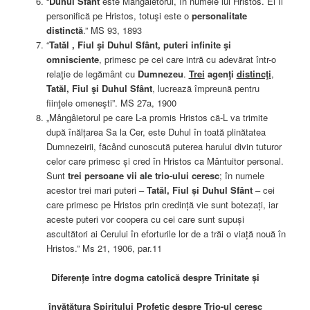
“
Duhul Sfânt
este Mângâietorul, în numele lui Hristos. El Îl
personifică pe Hristos, totuşi este o
personalitate
distinctă
.” MS 93, 1893
“
Tatăl , Fiul şi Duhul Sfânt, puteri infinite şi
omnisciente
, primesc pe cei care intră cu adevărat într-o
relaţie de legământ cu
Dumnezeu
.
Trei
agenţi
distincţi
,
Tatăl, Fiul şi Duhul Sfânt
, lucrează împreună pentru
fiinţele omeneşti”. MS 27a, 1900
„Mângâietorul pe care L-a promis Hristos că-L va trimite
după înălțarea Sa la Cer, este Duhul în toată plinătatea
Dumnezeirii, făcând cunoscută puterea harului divin tuturor
celor care primesc și cred în Hristos ca Mântuitor personal.
Sunt
trei persoane vii ale trio-ului ceresc
; în numele
acestor trei mari puteri –
Tatăl, Fiul și Duhul Sfânt
– cei
care primesc pe Hristos prin credință vie sunt botezați, iar
aceste puteri vor coopera cu cei care sunt supuși
ascultători ai Cerului în eforturile lor de a trăi o viață nouă în
Hristos.” Ms 21, 1906, par.11
Diferențe între dogma catolică despre Trinitate și
învățătura Spiritului Profetic despre Trio-ul ceresc