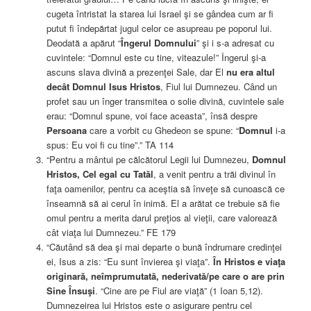
cugeta întristat la starea lui Israel şi se gândea cum ar fi
putut fi îndepărtat jugul celor ce asupreau pe poporul lui.
Deodată a apărut “
Îngerul Domnului
” şi i s-a adresat cu
cuvintele: “Domnul este cu tine, viteazule!” Îngerul şi-a
ascuns slava divină a prezenţei Sale, dar El
nu era altul
decât Domnul Isus Hristos
, Fiul lui Dumnezeu. Când un
profet sau un înger transmitea o solie divină, cuvintele sale
erau: “Domnul spune, voi face aceasta”, însă despre
Persoana
care a vorbit cu Ghedeon se spune: “
Domnul
i-a
spus: Eu voi fi cu tine”.” TA 114
“Pentru a mântui pe călcătorul Legii lui Dumnezeu,
Domnul
Hristos, Cel egal cu Tatăl
, a venit pentru a trăi divinul în
faţa oamenilor, pentru ca aceştia să înveţe să cunoască ce
înseamnă să ai cerul în inimă. El a arătat ce trebuie să fie
omul pentru a merita darul preţios al vieţii, care valorează
cât viaţa lui Dumnezeu.” FE 179
“Căutând să dea şi mai departe o bună îndrumare credinţei
ei, Isus a zis: “Eu sunt învierea şi viaţa”.
În Hristos e viaţa
originară, neîmprumutată, nederivată/pe care o are prin
Sine Însuşi
. “Cine are pe Fiul are viaţă” (1 Ioan 5,12).
Dumnezeirea lui Hristos este o asigurare pentru cel