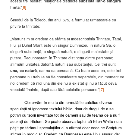
aceste trei realități relaționale distincte
subzistă într-o singură
ființă
.”
[6]
Sinodul de la Toledo, din anul 675, a formulat următoarele cu
privire la trinitate:
„Mărturisim și credem că sfânta și indescriptibila Trinitate, Tatăl,
Fiul și Duhul Sfânt este un singur Dumnezeu în natura Sa, o
singură substanță, o singură natură, o singură maiestate și
putere. Recunoaștem în Trinitate distincția dintre persoane;
afirmăm unitatea datorită naturii sau substanței. Cei trei sunt
una, ca natură
, dar nu ca persoană. Cu toate acestea, cele trei
persoane nu trebuie să fie considerate separabile, din moment ce
noi credem că nici una din ele nu a existat și nu a făcut ceva
vreodată înainte, după sau fără celelalte persoane.”
[7]
Observăm în multe din formulările catolice diverse
speculații și ignorarea textului biblic, doar de dragul de a se
potrivi cu teorii inventate tot de oameni sau de teama de a nu fi
acuzați de triteism. Se poate observa faptul că Ellen White nu a
pășit pe tărâmul speculațiilor ci a afirmat doar ceea ce Scriptura
afirmă în mod clar. Credem că Dumnezeu este Unul singur, dar