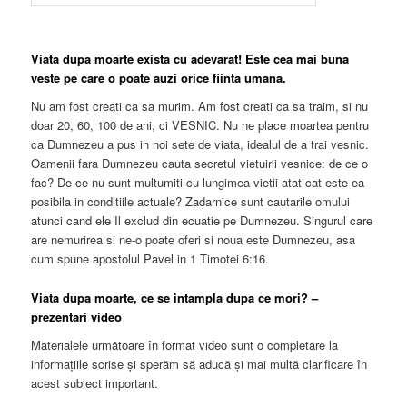
Viata dupa moarte exista cu adevarat! Este cea mai buna
veste pe care o poate auzi orice fiinta umana.
Nu am fost creati ca sa murim. Am fost creati ca sa traim, si nu
doar 20, 60, 100 de ani, ci VESNIC. Nu ne place moartea pentru
ca Dumnezeu a pus in noi sete de viata, idealul de a trai vesnic.
Oamenii fara Dumnezeu cauta secretul vietuirii vesnice: de ce o
fac? De ce nu sunt multumiti cu lungimea vietii atat cat este ea
posibila in conditiile actuale? Zadarnice sunt cautarile omului
atunci cand ele Il exclud din ecuatie pe Dumnezeu. Singurul care
are nemurirea si ne-o poate oferi si noua este Dumnezeu, asa
cum spune apostolul Pavel in 1 Timotei 6:16.
Viata dupa moarte, ce se intampla dupa ce mori? –
prezentari video
Materialele următoare în format video sunt o completare la
informațiile scrise și sperăm să aducă și mai multă clarificare în
acest subiect important.