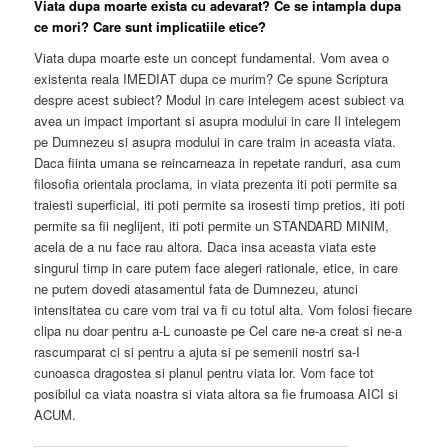
Viata dupa moarte exista cu adevarat? Ce se intampla dupa
ce mori? Care sunt implicatiile etice?
Viata dupa moarte este un concept fundamental. Vom avea o
existenta reala IMEDIAT dupa ce murim? Ce spune Scriptura
despre acest subiect? Modul in care intelegem acest subiect va
avea un impact important si asupra modului in care Il intelegem
pe Dumnezeu si asupra modului in care traim in aceasta viata.
Daca fiinta umana se reincarneaza in repetate randuri, asa cum
filosofia orientala proclama, in viata prezenta iti poti permite sa
traiesti superficial, iti poti permite sa irosesti timp pretios, iti poti
permite sa fii neglijent, iti poti permite un STANDARD MINIM,
acela de a nu face rau altora. Daca insa aceasta viata este
singurul timp in care putem face alegeri rationale, etice, in care
ne putem dovedi atasamentul fata de Dumnezeu, atunci
intensitatea cu care vom trai va fi cu totul alta. Vom folosi fiecare
clipa nu doar pentru a-L cunoaste pe Cel care ne-a creat si ne-a
rascumparat ci si pentru a ajuta si pe semenii nostri sa-I
cunoasca dragostea si planul pentru viata lor. Vom face tot
posibilul ca viata noastra si viata altora sa fie frumoasa AICI si
ACUM.