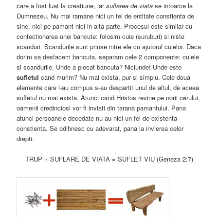
care a fost luat la creatiune, iar
suflarea de viata
se intoarce la
Dumnezeu. Nu mai ramane nici un fel de entitate constienta de
sine, nici pe pamant nici in alta parte. Procesul este similar cu
confectionarea unei bancute: folosim cuie (suruburi) si niste
scanduri. Scandurile sunt prinse intre ele cu ajutorul cuielor. Daca
dorim sa desfacem bancuta, separam cele 2 componente: cuiele
si scandurile. Unde a plecat bancuta? Niciunde! Unde este
sufletul
cand murim? Nu mai exista, pur si simplu. Cele doua
elemente care l-au compus s-au despartit unul de altul, de aceea
sufletul nu mai exista. Atunci cand Hristos revine pe norii cerului,
oamenii credinciosi vor fi inviati din tarana pamantului. Pana
atunci persoanele decedate nu au nici un fel de existenta
constienta. Se odihnesc cu adevarat, pana la invierea celor
drepti.
TRUP + SUFLARE DE VIATA = SUFLET VIU (Geneza 2:7)