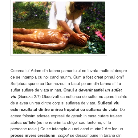
Crearea lui Adam din tarana pamantului ne invata multe si despre
ce se intampla cu noi cand murim. Cum a fost creat primul om?
Scriptura spune ca Dumnezeu l-a facut pe om din tarana si i-a
suflat suflare de viata in nari.
Omul
a devenit
astfel
un suflet
viu
(Geneza 2:7) Observati ca notiunea de suflet nu apare inainte
de a avea unirea dintre corp si suflarea de viata.
Sufletul viu
este rezultatul dintre unirea trupului cu suflarea de viata
. De
aceea folosim adesea expresii de genul: in casa cutare traiesc
atatea
suflete
(nu ne referim la strigoi sau fantome, ci la
persoane reale.) Ce se intampla cu noi cand murim? Are loc un
proces invers creatiunii
:
corpul
se descompune in tarana din