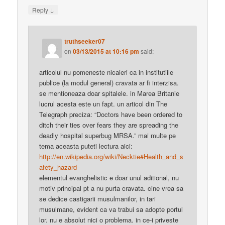
↓
Reply
truthseeker07
on
03/13/2015 at 10:16 pm
said:
articolul nu pomeneste nicaieri ca in institutiile
publice (la modul general) cravata ar fi interzisa.
se mentioneaza doar spitalele. in Marea Britanie
lucrul acesta este un fapt. un articol din The
Telegraph preciza: “Doctors have been ordered to
ditch their ties over fears they are spreading the
deadly hospital superbug MRSA.” mai multe pe
tema aceasta puteti lectura aici:
http://en.wikipedia.org/wiki/Necktie#Health_and_s
afety_hazard
elementul evanghelistic e doar unul aditional, nu
motiv principal pt a nu purta cravata. cine vrea sa
se dedice castigarii musulmanilor, in tari
musulmane, evident ca va trabui sa adopte portul
lor. nu e absolut nici o problema. in ce-i priveste