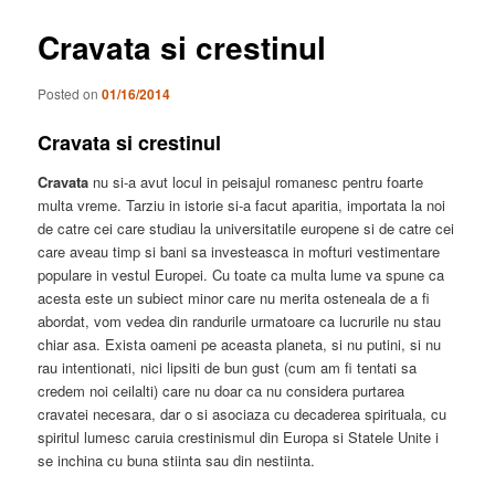
Cravata si crestinul
Posted on
01/16/2014
Cravata si crestinul
Cravata
nu si-a avut locul in peisajul romanesc pentru foarte
multa vreme. Tarziu in istorie si-a facut aparitia, importata la noi
de catre cei care studiau la universitatile europene si de catre cei
care aveau timp si bani sa investeasca in mofturi vestimentare
populare in vestul Europei. Cu toate ca multa lume va spune ca
acesta este un subiect minor care nu merita osteneala de a fi
abordat, vom vedea din randurile urmatoare ca lucrurile nu stau
chiar asa. Exista oameni pe aceasta planeta, si nu putini, si nu
rau intentionati, nici lipsiti de bun gust (cum am fi tentati sa
credem noi ceilalti) care nu doar ca nu considera purtarea
cravatei necesara, dar o si asociaza cu decaderea spirituala, cu
spiritul lumesc caruia crestinismul din Europa si Statele Unite i
se inchina cu buna stiinta sau din nestiinta.