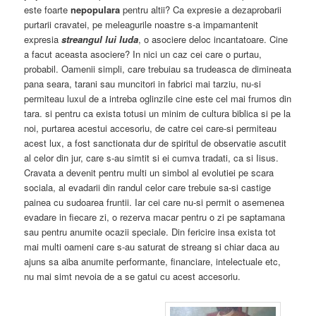
este foarte
nepopulara
pentru altii? Ca expresie a dezaprobarii
purtarii cravatei, pe meleagurile noastre s-a impamantenit
expresia
streangul lui Iuda
, o asociere deloc incantatoare. Cine
a facut aceasta asociere? In nici un caz cei care o purtau,
probabil. Oamenii simpli, care trebuiau sa trudeasca de dimineata
pana seara, tarani sau muncitori in fabrici mai tarziu, nu-si
permiteau luxul de a intreba oglinzile cine este cel mai frumos din
tara. si pentru ca exista totusi un minim de cultura biblica si pe la
noi, purtarea acestui accesoriu, de catre cei care-si permiteau
acest lux, a fost sanctionata dur de spiritul de observatie ascutit
al celor din jur, care s-au simtit si ei cumva tradati, ca si Iisus.
Cravata a devenit pentru multi un simbol al evolutiei pe scara
sociala, al evadarii din randul celor care trebuie sa-si castige
painea cu sudoarea fruntii. Iar cei care nu-si permit o asemenea
evadare in fiecare zi, o rezerva macar pentru o zi pe saptamana
sau pentru anumite ocazii speciale. Din fericire insa exista tot
mai multi oameni care s-au saturat de streang si chiar daca au
ajuns sa aiba anumite performante, financiare, intelectuale etc,
nu mai simt nevoia de a se gatui cu acest accesoriu.