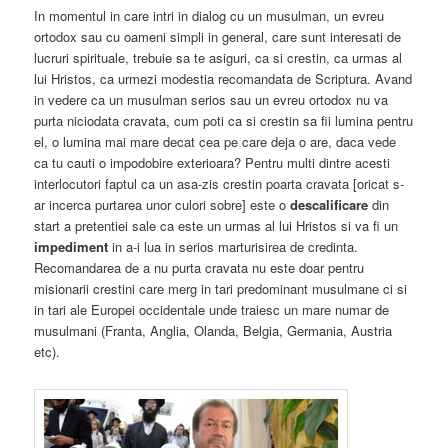
In momentul in care intri in dialog cu un musulman, un evreu
ortodox sau cu oameni simpli in general, care sunt interesati de
lucruri spirituale, trebuie sa te asiguri, ca si crestin, ca urmas al
lui Hristos, ca urmezi modestia recomandata de Scriptura. Avand
in vedere ca un musulman serios sau un evreu ortodox nu va
purta niciodata cravata, cum poti ca si crestin sa fii lumina pentru
el, o lumina mai mare decat cea pe care deja o are, daca vede
ca tu cauti o impodobire exterioara? Pentru multi dintre acesti
interlocutori faptul ca un asa-zis crestin poarta cravata [oricat s-
ar incerca purtarea unor culori sobre] este o
descalificare
din
start a pretentiei sale ca este un urmas al lui Hristos si va fi un
impediment
in a-i lua in serios marturisirea de credinta.
Recomandarea de a nu purta cravata nu este doar pentru
misionarii crestini care merg in tari predominant musulmane ci si
in tari ale Europei occidentale unde traiesc un mare numar de
musulmani (Franta, Anglia, Olanda, Belgia, Germania, Austria
etc).