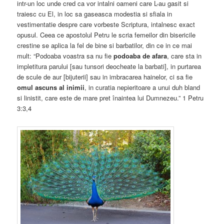
intr-un loc unde cred ca vor intalni oameni care L-au gasit si
traiesc cu El, in loc sa gaseasca modestia si sfiala in
vestimentatie despre care vorbeste Scriptura, intalnesc exact
opusul. Ceea ce apostolul Petru le scria femeilor din bisericile
crestine se aplica la fel de bine si barbatilor, din ce in ce mai
mult: “Podoaba voastra sa nu fie
podoaba de afara
, care sta in
impletitura parului [sau tunsori deocheate la barbati], in purtarea
de scule de aur [bijuterii] sau in imbracarea hainelor, ci sa fie
omul ascuns al inimii
, in curatia nepieritoare a unui duh bland
si linistit, care este de mare pret înaintea lui Dumnezeu.” 1 Petru
3:3,4