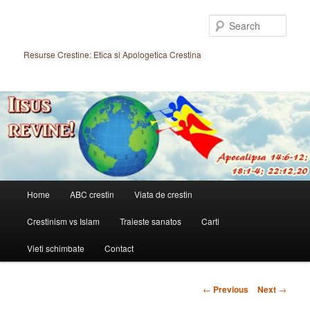
Skip
to
Sear
primary
content
Resurse Crestine: Etica si Apologetica Crestina
Main
Home
ABC crestin
Viata de crestin
menu
Crestinism vs Islam
Traieste sanatos
Carti
Vieti schimbate
Contact
Post
←
Previous
Next
→
navigation