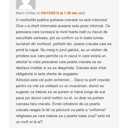
Marin Chitac
on
03/13/2015 at 1:36 am
said:
In institutiile publice purtarea cravatei nu este interzisa!
Cine v-a oferit informatia aceasta este prost informat. Ca
persoana care lucreaza la nivel foarte inalt cu riscuri de
securitate serioase, pot sa confirm ca in toata lumea
lucratorii din inchisori, politistii etc. poarta cravate care se
prind la capat. Nu merg in jurul gatului, au un sistem de
prindere sus care permite ca in cazul in care exista un
atentat la viata persoanei care poarta cravata sa se
desfaca imediat si sa se desprinda. Cravata este chiar
obligatorie si este oferita de angajator.
Articolul este cel putin extremist… Daca nu porti cravata
pentru ca vrei sa vorbesti cu un musulman, atunci eu
sugerez ca trebuie sa ne punem si haina lunga de sus
pana jos atunci cand vorbim cu el, nu doar sa purtam
camasa fara cravata. Evreii ortodocsi de ce poarta
cravata neagra la fel ca perciunii ca parte a “uniformei”
religioase pe care trebuie sa o poarte toata ziua? este tot
un moft si la ei?