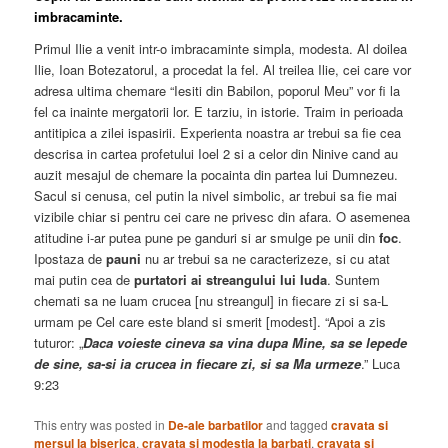
imbracaminte.
Primul Ilie a venit intr-o imbracaminte simpla, modesta. Al doilea
Ilie, Ioan Botezatorul, a procedat la fel. Al treilea Ilie, cei care vor
adresa ultima chemare “Iesiti din Babilon, poporul Meu” vor fi la
fel ca inainte mergatorii lor. E tarziu, in istorie. Traim in perioada
antitipica a zilei ispasirii. Experienta noastra ar trebui sa fie cea
descrisa in cartea profetului Ioel 2 si a celor din Ninive cand au
auzit mesajul de chemare la pocainta din partea lui Dumnezeu.
Sacul si cenusa, cel putin la nivel simbolic, ar trebui sa fie mai
vizibile chiar si pentru cei care ne privesc din afara. O asemenea
atitudine i-ar putea pune pe ganduri si ar smulge pe unii din
foc
.
Ipostaza de
pauni
nu ar trebui sa ne caracterizeze, si cu atat
mai putin cea de
purtatori ai streangului lui Iuda
. Suntem
chemati sa ne luam crucea [nu streangul] in fiecare zi si sa-L
urmam pe Cel care este bland si smerit [modest]. “Apoi a zis
tuturor: „
Daca voieste cineva sa vina dupa Mine, sa se lepede
de sine, sa-si ia crucea in fiecare zi, si sa Ma urmeze
.” Luca
9:23
This entry was posted in
De-ale barbatilor
and tagged
cravata si
mersul la biserica
,
cravata si modestia la barbati
,
cravata si