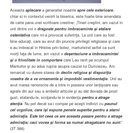
Aceasta
aplecare
a generatiei noastre
spre cele exterioare
,
chiar si in contextul venirii la biserica, este foarte bine amendata
de catre pana unei scriitoare crestine: „Tineri creştini, am vazut in
unii dintre voi o
dragoste pentru imbracaminte şi etalare
ostentativa
care mi-a provocat suferinţa. La unii care au fost
bine educaţi, care au avut din pruncie privilegii religioase şi care
s-au imbracat in Hristos prin botez, marturisind astfel ca sunt
morţi faţa de lume, am vazut o
deşertaciune a imbracamintei
şi o frivolitate in comportare
care L-au ranit pe scumpul
Mantuitor şi au adus ruşine asupra cauzei lui Dumnezeu. Am
remarcat cu durere starea de
declin religios şi dispoziţia
voastra de a va ornamenta şi impodobi vestimentaţia
. Unii au
avut marea nenorocire de a intra in posesia unor lanţişoare sau
agrafe din aur sau a ambelor articole şi au dat dovada de prost
gust, etalandu-le, scoţandu-le in evidenţa
pentru a atrage
atenţia
. Nu pot decat sa-i compar pe aceşti indivizi cu
paunul
cel orgolios, care işi expune penele superbe pentru a starni
admiraţia
.
Este tot ceea ce are aceasta pasare pentru a atrage
admiraţia; caci vocea şi forma sa numai atragatoare nu sunt
.”
(3T 366)