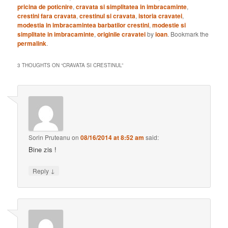
pricina de poticnire
,
cravata si simplitatea in imbracaminte
,
crestini fara cravata
,
crestinul si cravata
,
istoria cravatei
,
modestia in imbracamintea barbatilor crestini
,
modestie si
simplitate in imbracaminte
,
originile cravatei
by
ioan
. Bookmark the
permalink
.
3 THOUGHTS ON “
CRAVATA SI CRESTINUL
”
Sorin Pruteanu
on
08/16/2014 at 8:52 am
said:
Bine zis !
↓
Reply