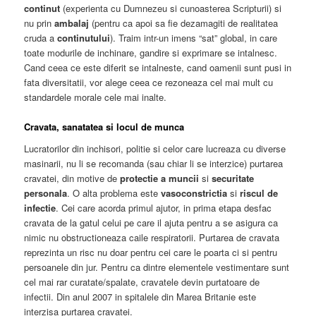
continut
(experienta cu Dumnezeu si cunoasterea Scripturii) si
nu prin
ambalaj
(pentru ca apoi sa fie dezamagiti de realitatea
cruda a
continutului
). Traim intr-un imens “sat” global, in care
toate modurile de inchinare, gandire si exprimare se intalnesc.
Cand ceea ce este diferit se intalneste, cand oamenii sunt pusi in
fata diversitatii, vor alege ceea ce rezoneaza cel mai mult cu
standardele morale cele mai inalte.
Cravata, sanatatea si locul de munca
Lucratorilor din inchisori, politie si celor care lucreaza cu diverse
masinarii, nu li se recomanda (sau chiar li se interzice) purtarea
cravatei, din motive de
protectie a muncii
si
securitate
personala
. O alta problema este
vasoconstrictia
si
riscul de
infectie
. Cei care acorda primul ajutor, in prima etapa desfac
cravata de la gatul celui pe care il ajuta pentru a se asigura ca
nimic nu obstructioneaza caile respiratorii. Purtarea de cravata
reprezinta un risc nu doar pentru cei care le poarta ci si pentru
persoanele din jur. Pentru ca dintre elementele vestimentare sunt
cel mai rar curatate/spalate, cravatele devin purtatoare de
infectii. Din anul 2007 in spitalele din Marea Britanie este
interzisa purtarea cravatei.