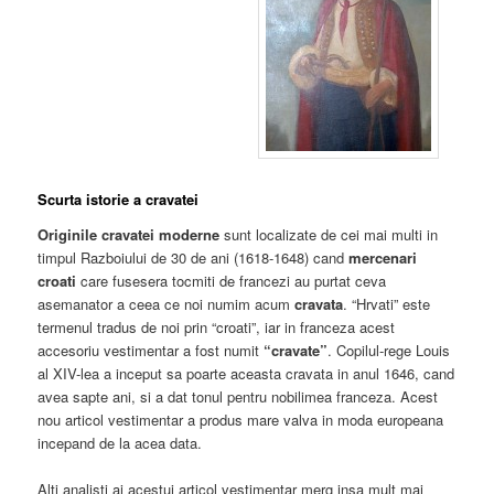
Scurta istorie a cravatei
Originile cravatei moderne
sunt localizate de cei mai multi in
timpul Razboiului de 30 de ani (1618-1648) cand
mercenari
croati
care fusesera tocmiti de francezi au purtat ceva
asemanator a ceea ce noi numim acum
cravata
. “Hrvati” este
termenul tradus de noi prin “croati”, iar in franceza acest
accesoriu vestimentar a fost numit
“cravate”
. Copilul-rege Louis
al XIV-lea a inceput sa poarte aceasta cravata in anul 1646, cand
avea sapte ani, si a dat tonul pentru nobilimea franceza. Acest
nou articol vestimentar a produs mare valva in moda europeana
incepand de la acea data.
Alti analisti ai acestui articol vestimentar merg insa mult mai