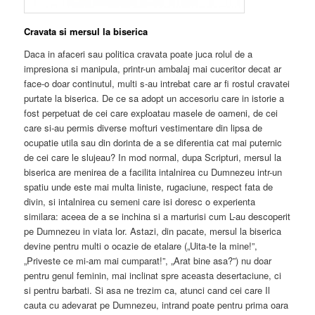
Cravata si mersul la biserica
Daca in afaceri sau politica cravata poate juca rolul de a
impresiona si manipula, printr-un ambalaj mai cuceritor decat ar
face-o doar continutul, multi s-au intrebat care ar fi rostul cravatei
purtate la biserica. De ce sa adopt un accesoriu care in istorie a
fost perpetuat de cei care exploatau masele de oameni, de cei
care si-au permis diverse mofturi vestimentare din lipsa de
ocupatie utila sau din dorinta de a se diferentia cat mai puternic
de cei care le slujeau? In mod normal, dupa Scripturi, mersul la
biserica are menirea de a facilita intalnirea cu Dumnezeu intr-un
spatiu unde este mai multa liniste, rugaciune, respect fata de
divin, si intalnirea cu semeni care isi doresc o experienta
similara: aceea de a se inchina si a marturisi cum L-au descoperit
pe Dumnezeu in viata lor. Astazi, din pacate, mersul la biserica
devine pentru multi o ocazie de etalare („Uita-te la mine!”,
„Priveste ce mi-am mai cumparat!”, „Arat bine asa?”) nu doar
pentru genul feminin, mai inclinat spre aceasta desertaciune, ci
si pentru barbati. Si asa ne trezim ca, atunci cand cei care Il
cauta cu adevarat pe Dumnezeu, intrand poate pentru prima oara