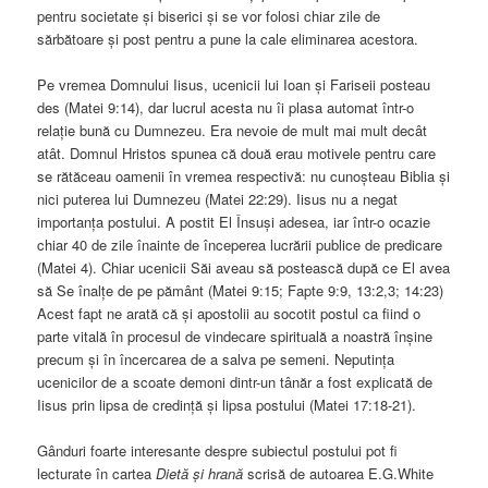
pentru societate și biserici și se vor folosi chiar zile de
sărbătoare și post pentru a pune la cale eliminarea acestora.
Pe vremea Domnului Iisus, ucenicii lui Ioan și Fariseii posteau
des (Matei 9:14), dar lucrul acesta nu îi plasa automat într-o
relație bună cu Dumnezeu. Era nevoie de mult mai mult decât
atât. Domnul Hristos spunea că două erau motivele pentru care
se rătăceau oamenii în vremea respectivă: nu cunoșteau Biblia și
nici puterea lui Dumnezeu (Matei 22:29). Iisus nu a negat
importanța postului. A postit El Însuși adesea, iar într-o ocazie
chiar 40 de zile înainte de începerea lucrării publice de predicare
(Matei 4). Chiar ucenicii Săi aveau să postească după ce El avea
să Se înalțe de pe pământ (Matei 9:15; Fapte 9:9, 13:2,3; 14:23)
Acest fapt ne arată că și apostolii au socotit postul ca fiind o
parte vitală în procesul de vindecare spirituală a noastră înșine
precum și în încercarea de a salva pe semeni. Neputința
ucenicilor de a scoate demoni dintr-un tânăr a fost explicată de
Iisus prin lipsa de credință și lipsa postului (Matei 17:18-21).
Gânduri foarte interesante despre subiectul postului pot fi
lecturate în cartea
Dietă și hrană
scrisă de autoarea E.G.White