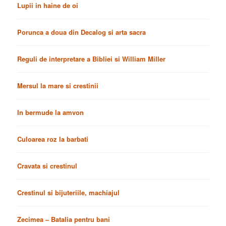
Lupii in haine de oi
Porunca a doua din Decalog si arta sacra
Reguli de interpretare a Bibliei si William Miller
Mersul la mare si crestinii
In bermude la amvon
Culoarea roz la barbati
Cravata si crestinul
Crestinul si bijuteriile, machiajul
Zecimea – Batalia pentru bani