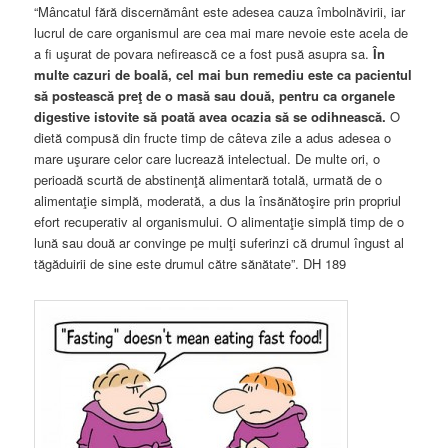
“Mâncatul fără discernământ este adesea cauza îmbolnăvirii, iar
lucrul de care organismul are cea mai mare nevoie este acela de
a fi uşurat de povara nefirească ce a fost pusă asupra sa.
În
multe cazuri de boală, cel mai bun remediu este ca pacientul
să postească preţ de o masă sau două, pentru ca organele
digestive istovite să poată avea ocazia să se odihnească.
O
dietă compusă din fructe timp de câteva zile a adus adesea o
mare uşurare celor care lucrează intelectual. De multe ori, o
perioadă scurtă de abstinenţă alimentară totală, urmată de o
alimentaţie simplă, moderată, a dus la însănătoşire prin propriul
efort recuperativ al organismului. O alimentaţie simplă timp de o
lună sau două ar convinge pe mulţi suferinzi că drumul îngust al
tăgăduirii de sine este drumul către sănătate”. DH 189