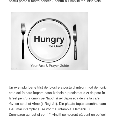
postul poate fi foarte benefic), pentru a-I împlini mai bine voia.
Un exemplu foarte trist de folosire a postului într-un mod demonic
este cel în care împărăteasa Izabela a proclamat o zi de post în
Izreel pentru a omorî pe Nabot și a-l deposeda de via la care
râvnea soțul ei Ahab (1 Regi 21). Din păcate fapte asemănătoare
s-au mai întâmplat și se vor mai întâmpla. Oamenii lui
Dumnezeu au fost și vor fi învinuiți pe nedrept că sunt un pericol