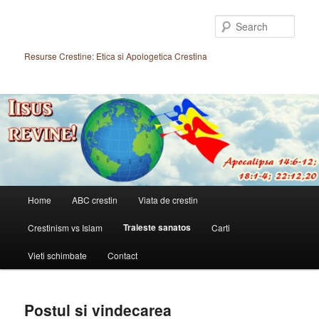
Skip
to
Sear
primary
content
Resurse Crestine: Etica si Apologetica Crestina
Main
Home
ABC crestin
Viata de crestin
menu
Traieste sanatos
Crestinism vs Islam
Carti
Vieti schimbate
Contact
Postul si vindecarea