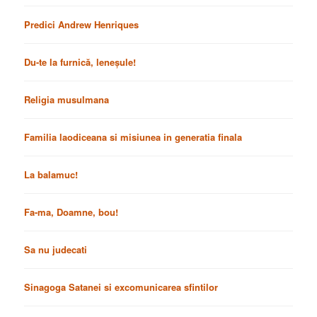
Predici Andrew Henriques
Du-te la furnică, leneșule!
Religia musulmana
Familia laodiceana si misiunea in generatia finala
La balamuc!
Fa-ma, Doamne, bou!
Sa nu judecati
Sinagoga Satanei si excomunicarea sfintilor