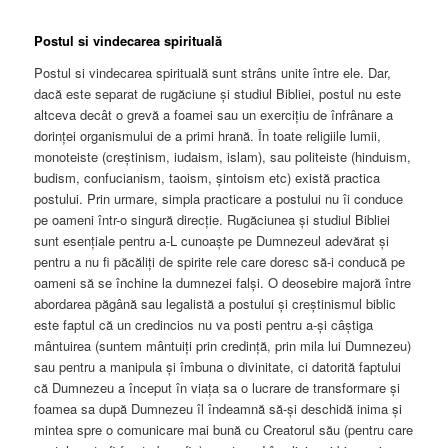
Postul si vindecarea spirituală
Postul si vindecarea spirituală sunt strâns unite între ele. Dar,
dacă este separat de rugăciune și studiul Bibliei, postul nu este
altceva decât o grevă a foamei sau un exercițiu de înfrânare a
dorinței organismului de a primi hrană. În toate religiile lumii,
monoteiste (creștinism, iudaism, islam), sau politeiste (hinduism,
budism, confucianism, taoism, șintoism etc) există practica
postului. Prin urmare, simpla practicare a postului nu îi conduce
pe oameni într-o singură direcție. Rugăciunea și studiul Bibliei
sunt esențiale pentru a-L cunoaște pe Dumnezeul adevărat și
pentru a nu fi păcăliți de spirite rele care doresc să-i conducă pe
oameni să se închine la dumnezei falși. O deosebire majoră între
abordarea păgână sau legalistă a postului și creștinismul biblic
este faptul că un credincios nu va posti pentru a-și câștiga
mântuirea (suntem mântuiți prin credință, prin mila lui Dumnezeu)
sau pentru a manipula și îmbuna o divinitate, ci datorită faptului
că Dumnezeu a început în viața sa o lucrare de transformare și
foamea sa după Dumnezeu îl îndeamnă să-și deschidă inima și
mintea spre o comunicare mai bună cu Creatorul său (pentru care