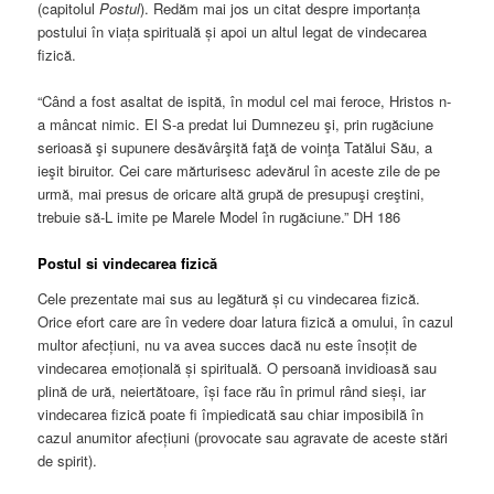
(capitolul
Postul
). Redăm mai jos un citat despre importanța
postului în viața spirituală și apoi un altul legat de vindecarea
fizică.
“Când a fost asaltat de ispită, în modul cel mai feroce, Hristos n-
a mâncat nimic. El S-a predat lui Dumnezeu şi, prin rugăciune
serioasă şi supunere desăvârşită faţă de voinţa Tatălui Său, a
ieşit biruitor. Cei care mărturisesc adevărul în aceste zile de pe
urmă, mai presus de oricare altă grupă de presupuşi creştini,
trebuie să-L imite pe Marele Model în rugăciune.” DH 186
Postul si vindecarea fizică
Cele prezentate mai sus au legătură și cu vindecarea fizică.
Orice efort care are în vedere doar latura fizică a omului, în cazul
multor afecțiuni, nu va avea succes dacă nu este însoțit de
vindecarea emoțională și spirituală. O persoană invidioasă sau
plină de ură, neiertătoare, își face rău în primul rând sieși, iar
vindecarea fizică poate fi împiedicată sau chiar imposibilă în
cazul anumitor afecțiuni (provocate sau agravate de aceste stări
de spirit).