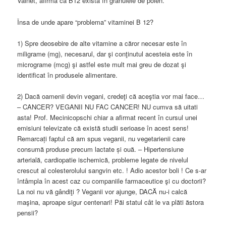
Valnet, afirmă că B12 există în granulele de polen.
Însa de unde apare “problema” vitaminei B 12?
1) Spre deosebire de alte vitamine a căror necesar este în
miligrame (mg), necesarul, dar şi conţinutul acesteia este în
micrograme (mcg) şi astfel este mult mai greu de dozat şi
identificat în produsele alimentare.
2) Dacă oamenii devin vegani, credeţi că aceştia vor mai face…
– CANCER? VEGANII NU FAC CANCER! NU cumva să uitati
asta! Prof. Mecinicopschi chiar a afirmat recent în cursul unei
emisiuni televizate că există studii serioase în acest sens!
Remarcați faptul că am spus veganii, nu vegetarienii care
consumă produse precum lactate și ouă. – Hipertensiune
arterială, cardiopatie ischemică, probleme legate de nivelul
crescut al colesterolului sangvin etc. ! Adio acestor boli ! Ce s-ar
întâmpla în acest caz cu companiile farmaceutice şi cu doctorii?
La noi nu vă gândiţi ? Veganii vor ajunge, DACĂ nu-i calcă
maşina, aproape sigur centenari! Păi statul cât le va plăti ăstora
pensii?