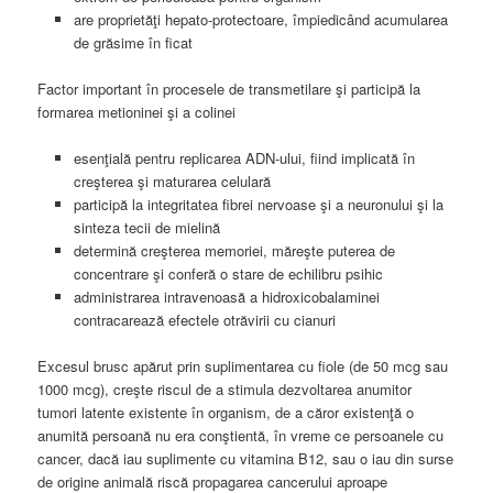
are proprietăţi hepato-protectoare, împiedicând acumularea
de grăsime în ficat
Factor important în procesele de transmetilare şi participă la
formarea metioninei şi a colinei
esenţială pentru replicarea ADN-ului, fiind implicată în
creşterea şi maturarea celulară
participă la integritatea fibrei nervoase şi a neuronului şi la
sinteza tecii de mielină
determină creşterea memoriei, măreşte puterea de
concentrare şi conferă o stare de echilibru psihic
administrarea intravenoasă a hidroxicobalaminei
contracarează efectele otrăvirii cu cianuri
Excesul brusc apărut prin suplimentarea cu fiole (de 50 mcg sau
1000 mcg), creşte riscul de a stimula dezvoltarea anumitor
tumori latente existente în organism, de a căror existenţă o
anumită persoană nu era conştientă, în vreme ce persoanele cu
cancer, dacă iau suplimente cu vitamina B12, sau o iau din surse
de origine animală riscă propagarea cancerului aproape