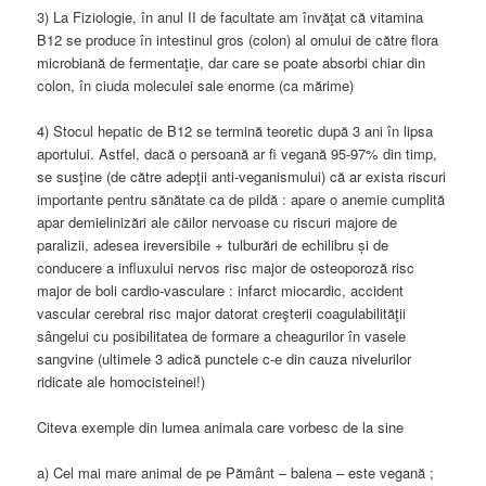
3) La Fiziologie, în anul II de facultate am învăţat că vitamina
B12 se produce în intestinul gros (colon) al omului de către flora
microbiană de fermentaţie, dar care se poate absorbi chiar din
colon, în ciuda moleculei sale enorme (ca mărime)
4) Stocul hepatic de B12 se termină teoretic după 3 ani în lipsa
aportului. Astfel, dacă o persoană ar fi vegană 95-97% din timp,
se susţine (de către adepţii anti-veganismului) că ar exista riscuri
importante pentru sănătate ca de pildă : apare o anemie cumplită
apar demielinizări ale căilor nervoase cu riscuri majore de
paralizii, adesea ireversibile + tulburări de echilibru și de
conducere a influxului nervos risc major de osteoporoză risc
major de boli cardio-vasculare : infarct miocardic, accident
vascular cerebral risc major datorat creşterii coagulabilităţii
sângelui cu posibilitatea de formare a cheagurilor în vasele
sangvine (ultimele 3 adică punctele c-e din cauza nivelurilor
ridicate ale homocisteinei!)
Citeva exemple din lumea animala care vorbesc de la sine
a) Cel mai mare animal de pe Pământ – balena – este vegană ;