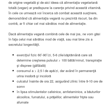
de origine vegetală şi de-aici ideea că alimentaţia vegetariană
totală (vegan) ar predispune la carenţe privind această vitamină.
În cele ce urmează voi încerca să combat această susţinere,
demonstrând că alimentaţia vegană nu prezintă riscuri, ba din
contră, ar fi chiar cel mai sănătos mod de alimentaţie.
Dacă alimentaţia vegană combină cele de mai jos, ne vom găsi
în faţa celui mai sănătos mod de viaţă, sau mai bine zis a
secretului longevităţii.
exerciţiul fizic 60’-90’/zi, 5-6 zile/săptămână care să
determine creşterea pulsului > 100 bătăi/minut, transpiraţie
şi dispnee (gâfâială)
consumul a > 2,5 l de apă/zi, dar având în permanenţă
urina inodoră şi incoloră
culcatul înainte de ora 22, asigurând zilnic între 9-10 ore de
somn
în lipsa stimulentelor cafeinice, amfetaminice, a băuturilor
alcoolice, fumatului, a prăjelilor, alimentelor fripte sau
afumate