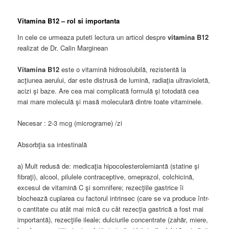
Vitamina B12 – rol si importanta
In cele ce urmeaza puteti lectura un articol despre
vitamina B12
realizat de Dr. Calin Marginean
Vitamina B12
este o vitamină hidrosolubilă, rezistentă la
acţiunea aerului, dar este distrusă de lumină, radiaţia ultravioletă,
acizi şi baze. Are cea mai complicată formulă şi totodată cea
mai mare moleculă şi masă moleculară dintre toate vitaminele.
Necesar : 2-3 mcg (micrograme) /zi
Absorbţia sa intestinală
a) Mult redusă de: medicaţia hipocolesterolemiantă (statine şi
fibraţi), alcool, pilulele contraceptive, omeprazol, colchicină,
excesul de vitamină C şi somnifere; rezecţiile gastrice îi
blochează cuplarea cu factorul intrinsec (care se va produce într-
o cantitate cu atât mai mică cu cât rezecţia gastrică a fost mai
importantă), rezecţiile ileale; dulciurile concentrate (zahăr, miere,