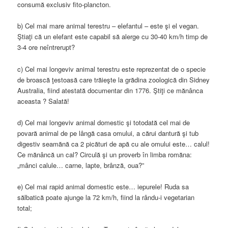
consumă exclusiv fito-plancton.
b) Cel mai mare animal terestru – elefantul – este şi el vegan.
Ştiaţi că un elefant este capabil să alerge cu 30-40 km/h timp de
3-4 ore neîntrerupt?
c) Cel mai longeviv animal terestru este reprezentat de o specie
de broască ţestoasă care trăieşte la grădina zoologică din Sidney
Australia, fiind atestată documentar din 1776. Ştiţi ce mănânca
aceasta ? Salată!
d) Cel mai longeviv animal domestic şi totodată cel mai de
povară animal de pe lângă casa omului, a cărui dantură şi tub
digestiv seamănă ca 2 picături de apă cu ale omului este… calul!
Ce mănâncă un cal? Circulă şi un proverb în limba romăna:
„mânci calule… carne, lapte, brânză, oua?”
e) Cel mai rapid animal domestic este… iepurele! Ruda sa
sălbatică poate ajunge la 72 km/h, fiind la rându-i vegetarian
total;