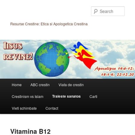
Skip
to
Sear
primary
content
Resurse Crestine: Etica si Apologetica Crestina
Main
Home
ABC crestin
Viata de crestin
menu
Traieste sanatos
Crestinism vs Islam
Carti
Vieti schimbate
Contact
Vitamina B12