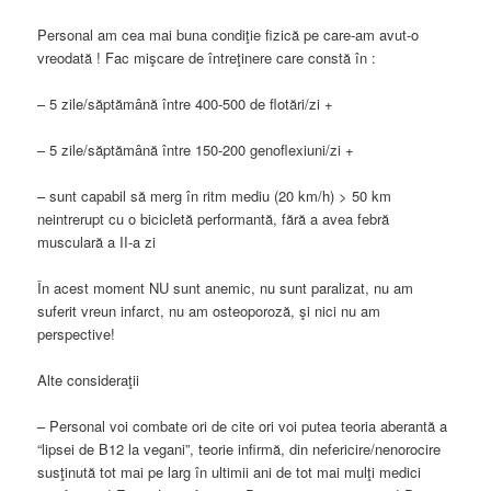
Personal am cea mai buna condiţie fizică pe care-am avut-o
vreodată ! Fac mişcare de întreţinere care constă în :
– 5 zile/săptămână între 400-500 de flotări/zi +
– 5 zile/săptămână între 150-200 genoflexiuni/zi +
– sunt capabil să merg în ritm mediu (20 km/h) > 50 km
neintrerupt cu o bicicletă performantă, fără a avea febră
musculară a II-a zi
În acest moment NU sunt anemic, nu sunt paralizat, nu am
suferit vreun infarct, nu am osteoporoză, şi nici nu am
perspective!
Alte consideraţii
– Personal voi combate ori de cite ori voi putea teoria aberantă a
“lipsei de B12 la vegani”, teorie infirmă, din nefericire/nenorocire
susţinută tot mai pe larg în ultimii ani de tot mai mulţi medici