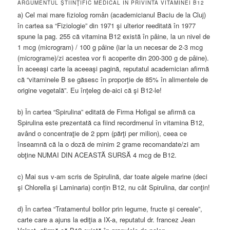
ARGUMENTUL ŞTIINŢIFIC MEDICAL IN PRIVINTA VITAMINEI B12
a) Cel mai mare fiziolog român (academicianul Baciu de la Cluj)
în cartea sa “Fiziologie” din 1971 şi ulterior reeditată în 1977
spune la pag. 255 că vitamina B12 există în pâine, la un nivel de
1 mcg (microgram) / 100 g pâine (iar la un necesar de 2-3 mcg
(micrograme)/zi acestea vor fi acoperite din 200-300 g de pâine).
În aceeaşi carte la aceeaşi pagină, reputatul academician afirmă
că “vitaminele B se găsesc în proporţie de 85% în alimentele de
origine vegetală”. Eu înţeleg de-aici că şi B12-le!
b) În cartea “Spirulina” editată de Firma Hofigal se afirmă ca
Spirulina este prezentată ca fiind recordmenul în vitamina B12,
având o concentraţie de 2 ppm (părţi per milion), ceea ce
înseamnă că la o doză de minim 2 grame recomandate/zi am
obţine NUMAI DIN ACEASTĂ SURSĂ 4 mcg de B12.
c) Mai sus v-am scris de Spirulină, dar toate algele marine (deci
şi Chlorella şi Laminaria) conțin B12, nu cât Spirulina, dar conţin!
d) În cartea “Tratamentul bolilor prin legume, fructe şi cereale”,
carte care a ajuns la ediţia a IX-a, reputatul dr. francez Jean