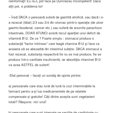
neinformaţi! Eu nu-L pot face pe Dumnezeu incompetent! Daca
alţii pot, e problema lor!
– Însă DACA o persoană suferă de gastrită atrofică, sau dacă i s-
a rezecat (tăiat) 2/3 sau 3/4 din stomac printr-o operaţie (de ulcer
gastric/duodenal, cancer etc.) sau suferă de anumite parazitoze
intestinale, DOAR ATUNCI există riscul apariţiei unui deficit de
vitamină B12. De ce ? Foarte simplu : stomacul produce o
substanţă “factor intrinsec” care leagă vitamina B12 şi face ca
aceasta să se absoarbă din intestinul subţire. DACA stomacul a
fost rezecat, substanţa respectivă fie nu se mai produce, fie se
produce într-o cantitate insuficientă, iar absorbţia vitaminei B12
va avea ASTFEL de suferit!
-Sfat personal – faceți un sondaj de opinie printre:
a) persoanele care stau lună de lună la cozi interminabile la
farmacii pentru a-și lua medicamentele de pe rețetele
compensate și gratuite! Câți dintre aceștia sunt vegetarieni
totali? Răspuns: nici unul!
b) persoanele care sunt internate pe secțiile de cardiologie cu