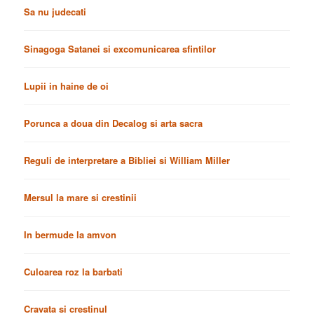
Sa nu judecati
Sinagoga Satanei si excomunicarea sfintilor
Lupii in haine de oi
Porunca a doua din Decalog si arta sacra
Reguli de interpretare a Bibliei si William Miller
Mersul la mare si crestinii
In bermude la amvon
Culoarea roz la barbati
Cravata si crestinul