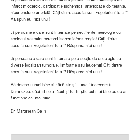
infarct miocardic, cardiopatie ischemică, arteriopatie obliterantă,
hipertensiune arterială! Câți dintre aceștia sunt vegetarieni totali?
Vă spun eu: nici unul!
c) persoanele care sunt internate pe secțiile de neurologie cu
accident vascular cerebral ischemic/hemoragic! Câți dintre
aceștia sunt vegetarieni totali? Răspuns: nici unul!
d) persoanele care sunt internate pe o secție de oncologie cu
diverse localizări tumorale, limfoame sau leucemii! Câți dintre
aceștia sunt vegetarieni totali? Răspuns: nici unul!
Vă doresc numai bine şi sănătate şi… aveţi încredere în
Dumnezeu, căci El ne-a făcut şi tot El ştie cel mai bine cu ce am
funcţiona cel mai bine!
Dr. Mărginean Călin