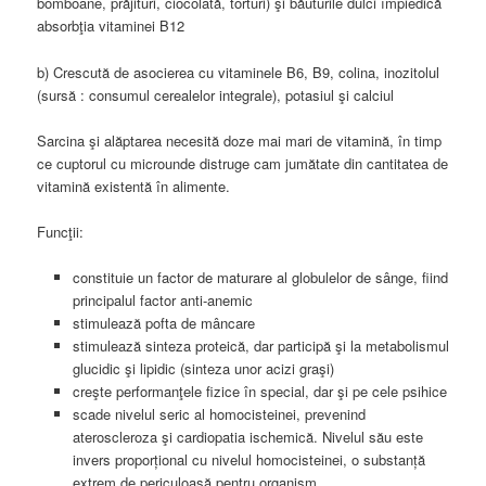
bomboane, prăjituri, ciocolată, torturi) şi băuturile dulci împiedică
absorbţia vitaminei B12
b) Crescută de asocierea cu vitaminele B6, B9, colina, inozitolul
(sursă : consumul cerealelor integrale), potasiul şi calciul
Sarcina şi alăptarea necesită doze mai mari de vitamină, în timp
ce cuptorul cu microunde distruge cam jumătate din cantitatea de
vitamină existentă în alimente.
Funcţii:
constituie un factor de maturare al globulelor de sânge, fiind
principalul factor anti-anemic
stimulează pofta de mâncare
stimulează sinteza proteică, dar participă şi la metabolismul
glucidic şi lipidic (sinteza unor acizi graşi)
creşte performanţele fizice în special, dar şi pe cele psihice
scade nivelul seric al homocisteinei, prevenind
ateroscleroza şi cardiopatia ischemică. Nivelul său este
invers proporțional cu nivelul homocisteinei, o substanță
extrem de periculoasă pentru organism