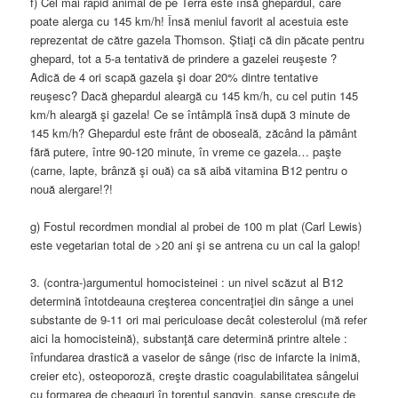
f) Cel mai rapid animal de pe Terra este însă ghepardul, care
poate alerga cu 145 km/h! Însă meniul favorit al acestuia este
reprezentat de către gazela Thomson. Ştiaţi că din păcate pentru
ghepard, tot a 5-a tentativă de prindere a gazelei reuşeste ?
Adică de 4 ori scapă gazela şi doar 20% dintre tentative
reuşesc? Dacă ghepardul aleargă cu 145 km/h, cu cel putin 145
km/h aleargă şi gazela! Ce se întâmplă însă după 3 minute de
145 km/h? Ghepardul este frânt de oboseală, zăcând la pământ
fără putere, între 90-120 minute, în vreme ce gazela… paşte
(carne, lapte, brânză şi ouă) ca să aibă vitamina B12 pentru o
nouă alergare!?!
g) Fostul recordmen mondial al probei de 100 m plat (Carl Lewis)
este vegetarian total de >20 ani şi se antrena cu un cal la galop!
3. (contra-)argumentul homocisteinei : un nivel scăzut al B12
determină întotdeauna creşterea concentraţiei din sânge a unei
substante de 9-11 ori mai periculoase decât colesterolul (mă refer
aici la homocisteină), substanţă care determină printre altele :
înfundarea drastică a vaselor de sânge (risc de infarcte la inimă,
creier etc), osteoporoză, creşte drastic coagulabilitatea sângelui
cu formarea de cheaguri în torentul sangvin, şanse crescute de