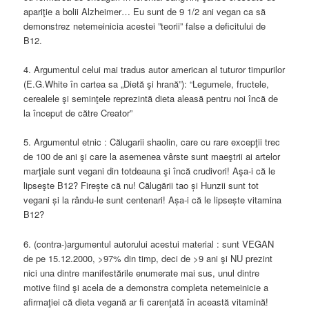
apariţie a bolii Alzheimer… Eu sunt de 9 1/2 ani vegan ca să
demonstrez netemeinicia acestei ”teorii” false a deficitului de
B12.
4. Argumentul celui mai tradus autor american al tuturor timpurilor
(E.G.White în cartea sa „Dietă şi hrană”): “Legumele, fructele,
cerealele şi seminţele reprezintă dieta aleasă pentru noi încă de
la început de către Creator”
5. Argumentul etnic : Călugarii shaolin, care cu rare excepţii trec
de 100 de ani şi care la asemenea vârste sunt maeştrii ai artelor
marţiale sunt vegani din totdeauna şi încă crudivori! Aşa-i că le
lipseşte B12? Firește că nu! Călugării tao și Hunzii sunt tot
vegani și la rându-le sunt centenari! Așa-i că le lipsește vitamina
B12?
6. (contra-)argumentul autorului acestui material : sunt VEGAN
de pe 15.12.2000, >97% din timp, deci de >9 ani şi NU prezint
nici una dintre manifestările enumerate mai sus, unul dintre
motive fiind şi acela de a demonstra completa netemeinicie a
afirmaţiei că dieta vegană ar fi carenţată în această vitamină!