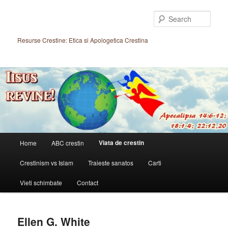
Skip
to
Sear
primary
content
Resurse Crestine: Etica si Apologetica Crestina
Main
Viata de crestin
Home
ABC crestin
menu
Crestinism vs Islam
Traieste sanatos
Carti
Vieti schimbate
Contact
Ellen G. White