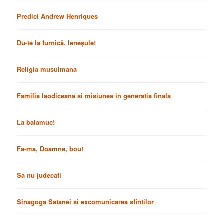
Predici Andrew Henriques
Du-te la furnică, leneșule!
Religia musulmana
Familia laodiceana si misiunea in generatia finala
La balamuc!
Fa-ma, Doamne, bou!
Sa nu judecati
Sinagoga Satanei si excomunicarea sfintilor