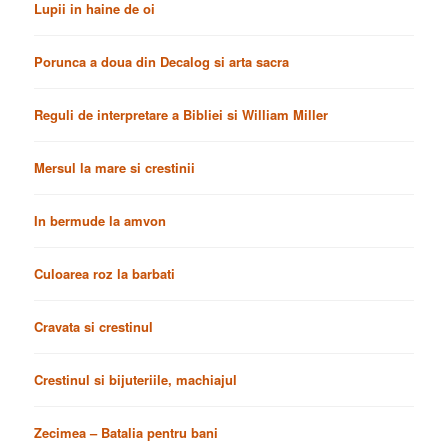
Lupii in haine de oi
Porunca a doua din Decalog si arta sacra
Reguli de interpretare a Bibliei si William Miller
Mersul la mare si crestinii
In bermude la amvon
Culoarea roz la barbati
Cravata si crestinul
Crestinul si bijuteriile, machiajul
Zecimea – Batalia pentru bani