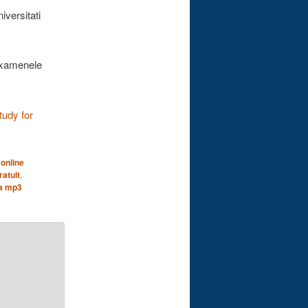
iversitati
 examenele
tudy for
 online
ratuit
,
za mp3