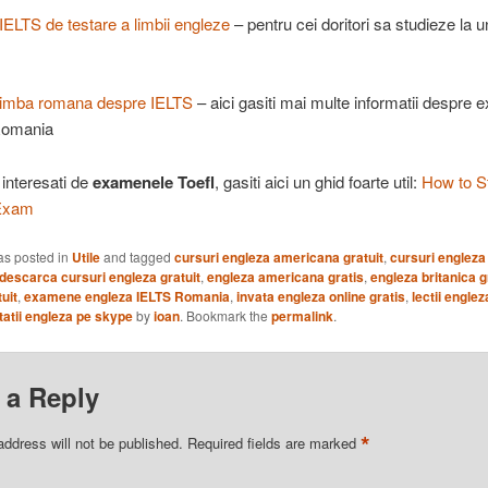
LTS de testare a limbii engleze
– pentru cei doritori sa studieze la un
 limba romana despre IELTS
– aici gasiti mai multe informatii despre
Romania
 interesati de
examenele Toefl
, gasiti aici un ghid foarte util:
How to S
 Exam
as posted in
Utile
and tagged
cursuri engleza americana gratuit
,
cursuri engleza
descarca cursuri engleza gratuit
,
engleza americana gratis
,
engleza britanica g
uit
,
examene engleza IELTS Romania
,
invata engleza online gratis
,
lectii engle
atii engleza pe skype
by
ioan
. Bookmark the
permalink
.
 a Reply
*
address will not be published.
Required fields are marked