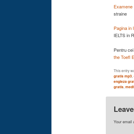
Examene IE
straine
Pagina in
IELTS in 
Pentru cei
the Toefl
This entry w
gratis mp3
,
engleza grat
gratis
,
medit
Leave
Your email 