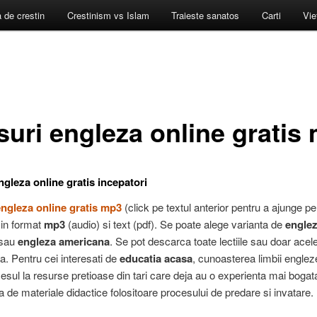
a de crestin
Crestinism vs Islam
Traieste sanatos
Carti
Vie
suri engleza online gratis
ngleza online gratis incepatori
ngleza online gratis mp3
(click pe textul anterior pentru a ajunge pe 
 in format
mp3
(audio) si text (pdf). Se poate alege varianta de
engle
sau
engleza americana
. Se pot descarca toate lectiile sau doar acel
a. Pentru cei interesati de
educatia acasa
, cunoasterea limbii englez
ccesul la resurse pretioase din tari care deja au o experienta mai bogat
 de materiale didactice folositoare procesului de predare si invatare.