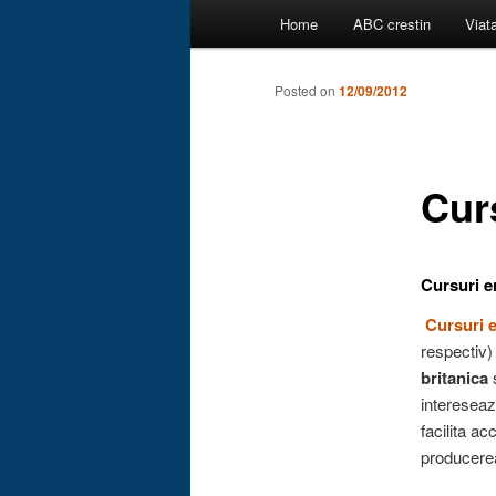
Main
Home
ABC crestin
Viat
menu
Posted on
12/09/2012
Cur
Cursuri e
Cursuri e
respectiv)
britanica
intereseaz
facilita a
producerea