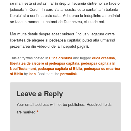
se manifesta si astazi, iar in dreptul fiecaruia dintre noi se face o
judecata in Ceruri, in care viata noastra este cantarita in balanta
Cerului si o sentinta este data. Aducerea la indeplinire a sentintei
se face la momentul hotarat de Dumnezeu, si nu de noi.
Mai multe detalii despre acest subiect (inclusiv legatura dintre
libertatea de alegere si pedeapsa capitala) puteti afla urmarind
prezentarea din video-ul de la inceputul paginii.
This entry was posted in
Etica crestina
and tagged
etica crestina
,
libertatea de alegere si pedeapsa capitala
,
pedeapsa capitala in
Noul Testament
,
pedeapsa capitala si Biblia
,
pedeapsa cu moartea
si Biblia
by
ioan
. Bookmark the
permalink
.
Leave a Reply
Your email address will not be published.
Required fields
*
are marked