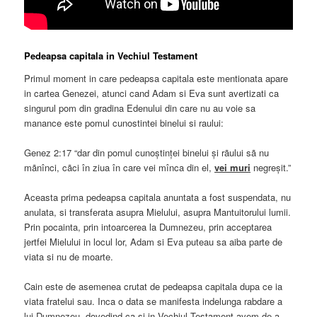
Pedeapsa capitala in Vechiul Testament
Primul moment in care pedeapsa capitala este mentionata apare
in cartea Genezei, atunci cand Adam si Eva sunt avertizati ca
singurul pom din gradina Edenului din care nu au voie sa
manance este pomul cunostintei binelui si raului:
Genez 2:17 “dar din pomul cunoștinței binelui și rãului sã nu
mãnînci, cãci în ziua în care vei mînca din el,
vei muri
negreșit.”
Aceasta prima pedeapsa capitala anuntata a fost suspendata, nu
anulata, si transferata asupra Mielului, asupra Mantuitorului lumii.
Prin pocainta, prin intoarcerea la Dumnezeu, prin acceptarea
jertfei Mielului in locul lor, Adam si Eva puteau sa aiba parte de
viata si nu de moarte.
Cain este de asemenea crutat de pedeapsa capitala dupa ce ia
viata fratelui sau. Inca o data se manifesta indelunga rabdare a
lui Dumnezeu, dovedind ca si in Vechiul Testament avem de-a