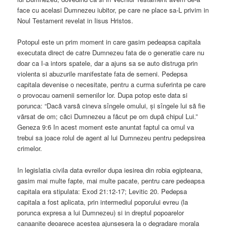
face cu acelasi Dumnezeu iubitor, pe care ne place sa-L privim in
Noul Testament revelat in Iisus Hristos.
Potopul este un prim moment in care gasim pedeapsa capitala
executata direct de catre Dumnezeu fata de o generatie care nu
doar ca I-a intors spatele, dar a ajuns sa se auto distruga prin
violenta si abuzurile manifestate fata de semeni. Pedepsa
capitala devenise o necesitate, pentru a curma suferinta pe care
o provocau oamenii semenilor lor. Dupa potop este data si
porunca: “Dacã varsã cineva sîngele omului, și sîngele lui sã fie
vãrsat de om; cãci Dumnezeu a fãcut pe om dupã chipul Lui.”
Geneza 9:6 In acest moment este anuntat faptul ca omul va
trebui sa joace rolul de agent al lui Dumnezeu pentru pedepsirea
crimelor.
In legislatia civila data evreilor dupa iesirea din robia egipteana,
gasim mai multe fapte, mai multe pacate, pentru care pedeapsa
capitala era stipulata: Exod 21:12-17; Levitic 20. Pedepsa
capitala a fost aplicata, prin intermediul poporului evreu (la
porunca expresa a lui Dumnezeu) si in dreptul popoarelor
canaanite deoarece acestea ajunsesera la o degradare morala