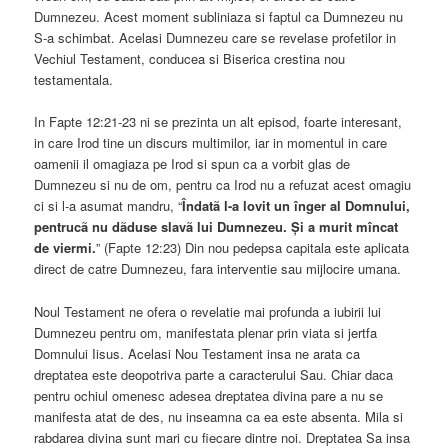
Dumnezeu. Acest moment subliniaza si faptul ca Dumnezeu nu
S-a schimbat. Acelasi Dumnezeu care se revelase profetilor in
Vechiul Testament, conducea si Biserica crestina nou
testamentala.
In Fapte 12:21-23 ni se prezinta un alt episod, foarte interesant,
in care Irod tine un discurs multimilor, iar in momentul in care
oamenii il omagiaza pe Irod si spun ca a vorbit glas de
Dumnezeu si nu de om, pentru ca Irod nu a refuzat acest omagiu
ci si l-a asumat mandru, “
Îndatã l-a lovit un înger al Domnului,
pentrucã nu dãduse slavã lui Dumnezeu. Și a murit mîncat
de viermi.
” (Fapte 12:23) Din nou pedepsa capitala este aplicata
direct de catre Dumnezeu, fara interventie sau mijlocire umana.
Noul Testament ne ofera o revelatie mai profunda a iubirii lui
Dumnezeu pentru om, manifestata plenar prin viata si jertfa
Domnului Iisus. Acelasi Nou Testament insa ne arata ca
dreptatea este deopotriva parte a caracterului Sau. Chiar daca
pentru ochiul omenesc adesea dreptatea divina pare a nu se
manifesta atat de des, nu inseamna ca ea este absenta. Mila si
rabdarea divina sunt mari cu fiecare dintre noi. Dreptatea Sa insa