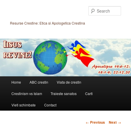
Skip
to
Sear
primary
content
Resurse Crestine: Etica si Apologetica Crestina
Main
Home
ABC crestin
Viata de crestin
menu
Crestinism vs Islam
Traieste sanatos
Carti
Vieti schimbate
Contact
Post
←
Previous
Next
→
navigation