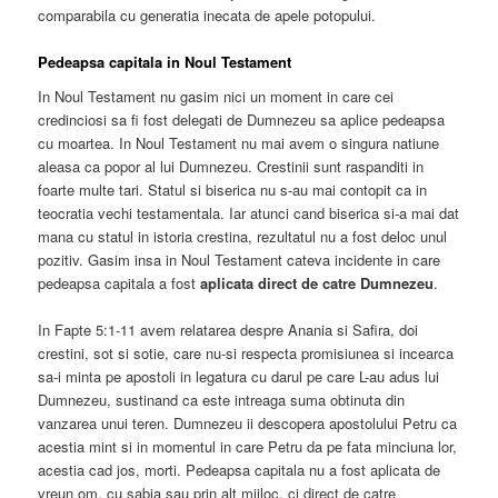
comparabila cu generatia inecata de apele potopului.
Pedeapsa capitala in Noul Testament
In Noul Testament nu gasim nici un moment in care cei
credinciosi sa fi fost delegati de Dumnezeu sa aplice pedeapsa
cu moartea. In Noul Testament nu mai avem o singura natiune
aleasa ca popor al lui Dumnezeu. Crestinii sunt raspanditi in
foarte multe tari. Statul si biserica nu s-au mai contopit ca in
teocratia vechi testamentala. Iar atunci cand biserica si-a mai dat
mana cu statul in istoria crestina, rezultatul nu a fost deloc unul
pozitiv. Gasim insa in Noul Testament cateva incidente in care
pedeapsa capitala a fost
aplicata direct de catre Dumnezeu
.
In Fapte 5:1-11 avem relatarea despre Anania si Safira, doi
crestini, sot si sotie, care nu-si respecta promisiunea si incearca
sa-i minta pe apostoli in legatura cu darul pe care L-au adus lui
Dumnezeu, sustinand ca este intreaga suma obtinuta din
vanzarea unui teren. Dumnezeu ii descopera apostolului Petru ca
acestia mint si in momentul in care Petru da pe fata minciuna lor,
acestia cad jos, morti. Pedeapsa capitala nu a fost aplicata de
vreun om, cu sabia sau prin alt mijloc, ci direct de catre