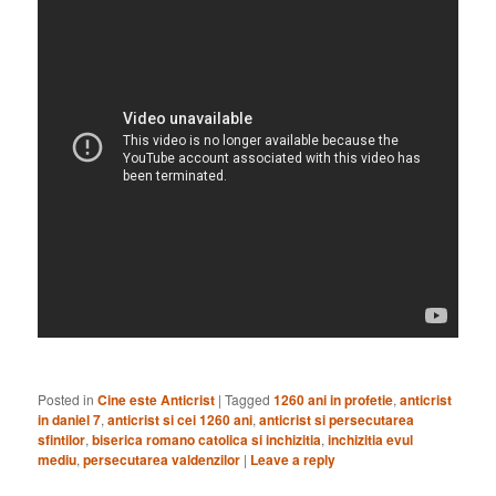
Posted in
Cine este Anticrist
|
Tagged
1260 ani in profetie
,
anticrist
in daniel 7
,
anticrist si cei 1260 ani
,
anticrist si persecutarea
sfintilor
,
biserica romano catolica si inchizitia
,
inchizitia evul
mediu
,
persecutarea valdenzilor
|
Leave a reply