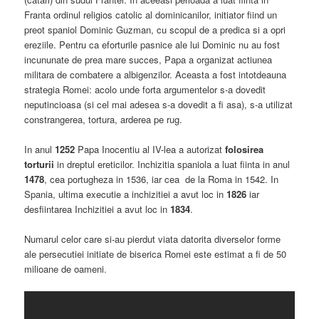
Franta ordinul religios catolic al dominicanilor, initiator fiind un
preot spaniol Dominic Guzman, cu scopul de a predica si a opri
ereziile. Pentru ca eforturile pasnice ale lui Dominic nu au fost
incununate de prea mare succes, Papa a organizat actiunea
militara de combatere a albigenzilor. Aceasta a fost intotdeauna
strategia Romei: acolo unde forta argumentelor s-a dovedit
neputincioasa (si cel mai adesea s-a dovedit a fi asa), s-a utilizat
constrangerea, tortura, arderea pe rug.
In anul
1252
Papa Inocentiu al IV-lea a autorizat
folosirea
torturii
in dreptul ereticilor. Inchizitia spaniola a luat fiinta in anul
1478
, cea portugheza in 1536, iar cea de la Roma in 1542. In
Spania, ultima executie a inchizitiei a avut loc in
1826
iar
desfiintarea Inchizitiei a avut loc in
1834
.
Numarul celor care si-au pierdut viata datorita diverselor forme
ale persecutiei initiate de biserica Romei este estimat a fi de 50
milioane de oameni.