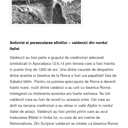
Anticrist si persecutarea sfintilor – valdenzii din nordul
Italiei
Valdenzii au fost parte a grupului de credinciosi adevarati
simbolizati in Apocalipsa 12:6,14 prin femeia care a fost hranita
in pustie timp de 1260 de ani. Una dintre cauzele de despartire
dintre acestia si biserica de la Roma a fost ura papalitatii fata de
Sabatul biblic. Pentru ca puterea episcopului de Roma a devenit
foarte mare, multi dintre valdenzi s-au unit cu biserica Romei,
intelegand ca intoleranta acesteia era foarte serioasa. Nu toti
valdenzii insa au fost de acord cu aceasta unire. Cei care au
dorit sa ramana credinciosi s-au retras in vaile Alpilor in nordul
Italiei de astazi. Valdenzii au fost printre primii care au avut
traducerea Bibliei in limba lor, cu sute de ani inainte de
Reformatiune. Din Scripturi valdenzii au inteles ca biserica Romei