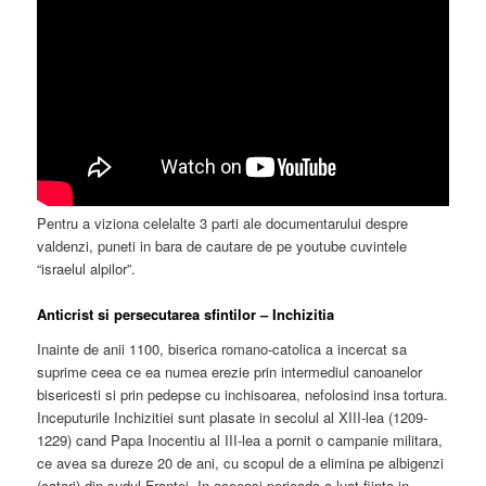
Pentru a viziona celelalte 3 parti ale documentarului despre
valdenzi, puneti in bara de cautare de pe youtube cuvintele
“israelul alpilor”.
Anticrist si persecutarea sfintilor – Inchizitia
Inainte de anii 1100, biserica romano-catolica a incercat sa
suprime ceea ce ea numea erezie prin intermediul canoanelor
bisericesti si prin pedepse cu inchisoarea, nefolosind insa tortura.
Inceputurile Inchizitiei sunt plasate in secolul al XIII-lea (1209-
1229) cand Papa Inocentiu al III-lea a pornit o campanie militara,
ce avea sa dureze 20 de ani, cu scopul de a elimina pe albigenzi
(catari) din sudul Frantei. In aceeasi perioada a luat fiinta in