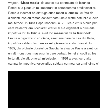
vrajitori. “
Mass-media
” de atunci era controlata de biserica
Romei si a jucat un rol important in persecutarea credinciosilor.
Roma a incercat sa distruga orice raport al cruzimii ei fata de
dizidenti insa au ramas consemnate unele dintre actiunile ei cele
mai feroce. In
1487
Papa Inocentiu al VIII-lea a emis o bula prin
care valdenzii erau declarati eretici si s-a organizat o cruciada
impotriva lor. In
1545
a avut loc
masacrul de la Merindol
:
Franta a organizat o cruciada, asemanatoare cu cea din Italia,
impotriva valdenzilor care se refugiasera in sudul Frantei. In
1655,
din ordinele ducelui de Savoia, in ziua de Paste a avut loc
un alt monstruos masacru, in care barbati, femei si copii au fost
torturati, violati, omorati miseleste. In
1686
a avut loc o alta
campanie impotriva valdenzilor, soldata cu moartea a mii dinte ei.