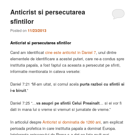
Anticrist si persecutarea
sfintilor
Posted on
11/23/2013
Anticrist si persecutarea sfintilor
Cand am identificat
cine este anticrist in Daniel 7
, unul dintre
elementele de identificare a acestei puteri, care ne-a condus spre
institutia papala, a fost faptul ca aceasta a persecutat pe sfinti,
informatie mentionata in cateva versete:
Daniel 7:21 “M-am uitat, si cornul acela
purta razboi cu sfintii si
i-a biruit
.”
Daniel 7:25 “…
va asupri pe sfintii Celui Preainalt
… si ei vor fi
dati in mana lui o vreme si vremuri si jumatate de vreme.”
In articolul despre
Anticrist si dominatia de 1260 ani
, am explicat
perioada profetica in care institutia papala a dominat Europa.
Intoleranta episcopului de Roma s-a dat pe fata mult mai