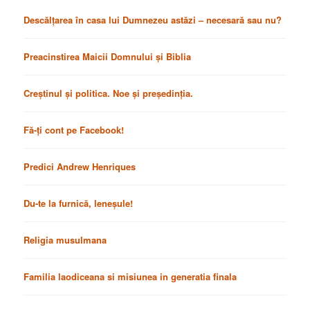
Descălțarea în casa lui Dumnezeu astăzi – necesară sau nu?
Preacinstirea Maicii Domnului și Biblia
Creștinul și politica. Noe și președinția.
Fă-ți cont pe Facebook!
Predici Andrew Henriques
Du-te la furnică, leneșule!
Religia musulmana
Familia laodiceana si misiunea in generatia finala