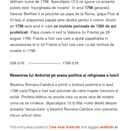
obtinem suma de 1798. Apocalipsa 13:3 ne spune ca aceasta
putere este “injungheata de moarte”. In anul
1798
generalul
francez Berthier il ia prizonier pe papa de la Roma, (papa Pius al
VI-lea) si stapanirea papala este abolita pentru o vreme. Acest
an
1798
este anul in care
se incheie perioada de 1260 de ani
profetizati
. Papa moare in exil la Valence (in Franta) pe 29
august 1799. Franta a fost cea care a ajutat papalitatea in
ascensiunea ei si tot Franta a fost cea care i-a dat lovitura de
moarte in 1798.
538 d.Hr. <———————-> 1798 d.Hr.
Revenirea lui Anticrist pe scena politica si religioasa a lumii
Biserica Romano-Catolica a primit o lovitura puternica in anul
1798 cand Papa a fost luat prizonier de catre trupele franceze si
exilat. Profetia biblica ne anunta insa ca acea rana de moarte
urma sa se vindece. (Apocalipsa 13:3) Mai multe detalii despre
aceasta “resuscitare” a bisericii Romano-Catolice vom prezenta
intr-un articol viitor.
This entry was posted in
Cine este Anticrist
and tagged
antihrist si