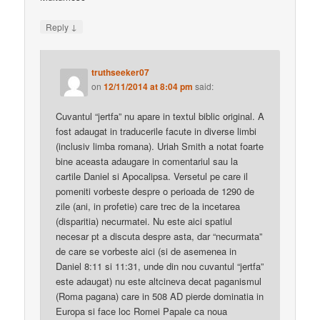
↓
Reply
truthseeker07
on
12/11/2014 at 8:04 pm
said:
Cuvantul “jertfa” nu apare in textul biblic original. A
fost adaugat in traducerile facute in diverse limbi
(inclusiv limba romana). Uriah Smith a notat foarte
bine aceasta adaugare in comentariul sau la
cartile Daniel si Apocalipsa. Versetul pe care il
pomeniti vorbeste despre o perioada de 1290 de
zile (ani, in profetie) care trec de la incetarea
(disparitia) necurmatei. Nu este aici spatiul
necesar pt a discuta despre asta, dar “necurmata”
de care se vorbeste aici (si de asemenea in
Daniel 8:11 si 11:31, unde din nou cuvantul “jertfa”
este adaugat) nu este altcineva decat paganismul
(Roma pagana) care in 508 AD pierde dominatia in
Europa si face loc Romei Papale ca noua