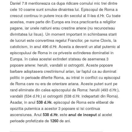
Daniel 7:8 mentioneaza ca dupa ridicare cornului mic trei dintre
cele 10 coarne sunt smulse dinaintea lui. Episcopul de Roma a
crescut continuu in putere inca din secolul al II-lea d.Hr. Cu toate
acestea, mare parte din Europa era inca practicanta a religiilor
pagane, iar unele natiuni erau crestine ariene (nu recunosteau
divinitatea lui Iisus). Un moment important in schimbarea starii
de lucruri este convertirea regelui Francilor, pe nume Clovis, la
catolicism, in anul 496 d.Hr. Acesta a devenit un aliat puternic al
episcopuluui de Roma in ce priveste extinderea dominatiei in
Europa. In calea acestei extinderi stateau de asemenea 3
popoare ariene: herulii, vandalii si ostrogotii. Aceste popoare
barbare adoptasera crestinismul arian, iar faptul ca au dominat
politic in perioade diferite Roma, au intrat in conflict cu episcopul
de Roma care nu era de orientare ariana. Aceste puteri sunt pe
rand eliminate din calea episcopului de Roma: herulii (493 d.Hr.),
vandalii (534 d.Hr.) si ostrogotii (538 d.Hr. indepartati din Roma).
Asadar, in anul
538 d.Hr.
episcopul de Roma este eliberat de
opozitia puternica a acestor 3 popoare si isi continua
ascensiunea. Anul
538 d.Hr.
este
anul de inceput
al acelei
perioade profetizate de
1260
de ani.