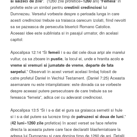
si saizeci de zile
“. (1260 zile profetice=
1260
ani) “
Femeia
” in
profetie este un simbol pentru
crestinii credinciosi
lui
Dumnezeu. Versetul vorbeste despre o perioada lunga in care
acesti credinciosi trebuie sa traiasca oarecum izolati, fiind nevoiti
sa se pazeasca de persecutia bisericii Romano Catolice.
Aceeasi idee este subliniata si in pasajul urmator, din acelasi
capitol:
Apocalipsa 12:14 “Si
femeii
i s-au dat cele doua aripi ale marelui
vultur, ca sa zboare in
pustie
, la locul ei, unde e hranita acolo
o
vreme si vremuri si jumatate de vreme
,
departe de fata
sarpelui
.” Observati in acest verset acelasi limbaj folosit de
catre profetul Daniel in Vechiul Testament. (Daniel 7:25) Aceasta
asemanare nu este intamplatoare: este dovada ca se vorbeste
despre aceeasi putere persecutoare de care trebuie sa se
fereasca “femeia”, adica cei cu adevarat credinciosi.
Apocalipsa 13:5 “Si i s-a dat ei gura sa graiasca semetii si hule
si i s-a dat putere sa lucreze timp de
patruzeci si doua de luni
.”
(
42 luni
=
1260 zile
profetice) In acest verset se face referire
directa la aceasta putere care face declaratii blasfemiatoare la
adresa lui Dumnezeu si care domina timp de 1260 de ani. Detalii