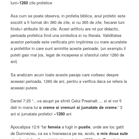
luni=
1260
zile profetice
Asa cum se poate observa, in profetia biblica, anul profetic este
socotit a fi format din 360 de zile, si nu 365 de zile, fiecarei luni
fiindu-i atribuite 30 de zile. Acest artificiu are rol pur didactic,
perioada profetica fiind una simbolica si nu literala. Validitatea
acestor perioade este verificata prin implinirea cu mare acuratete
a profetiilor in care sunt amintite aceste perioade. (un exemplu il
puteti gasi mai jos, legat de inceperea si sfarsitul celor 1260 de
ani)
Sa analizam acum toate aceste pasaje care vorbesc despre
aceeasi perioada, 1260 de ani, pentru a verifica daca se refera la
aceeasi putere.
Daniel 7:25 “…va asupri pe sfintii Celui Preainalt…. si ei vor fi
dati in mana lui
o vreme si vremuri si jumatate de vreme
.” 3
ani si jumatate profetici =
1260
ani
Apocalipsa 12:6 “Iar
femeia
a fugit in
pustie
, unde are loc gatit
de Dumnezeu, ca sa o hraneasca pe ea, acolo,
o mie doua sute