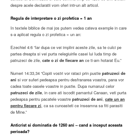
despre acele declaratii vom oferi intr-un alt articol.
Regula de interpretare o zi profetica = 1 an
In textele biblice de mai jos putem vedea cateva exemple in care
s-a aplicat regula o zi profetica = un an:
Ezechiel 4:6 “Iar dupa ce vei implini aceste zile, sa te culci pe
partea dreapta si vei purta nelegiuirile casei lui Iuda timp de
patruzeci de zile,
cate o zi de fiecare an
ce ti-am hotarat Eu.”
Numeri 14:33,34 “Copiii vostri vor rataci prin pustie
patruzeci de
ani
si vor suferi pedeapsa pentru desfranarea voastra, pana vor
cadea toate oasele voastre in pustie. Dupa numaruul celor
patruzeci de zile
, in care ati iscodit pamantul Canaan, veti purta
pedeapsa pentru pacatele voastre
patruzeci de ani
,
cate un an
pentru fiecare zi
, ca sa cunoasteti ce inseamna sa fiti parasiti
de Mine.”
Anticrist si dominatia de 1260 ani – cand a inceput aceasta
perioada?