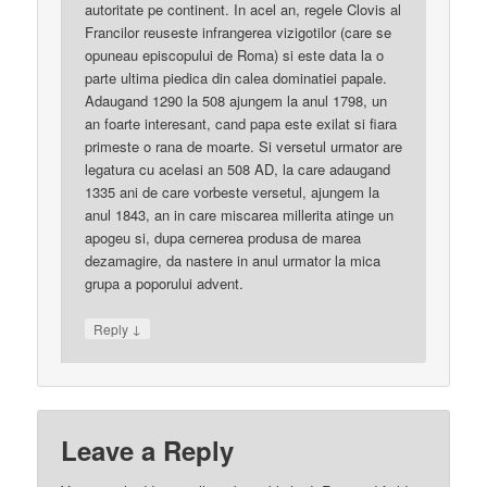
autoritate pe continent. In acel an, regele Clovis al
Francilor reuseste infrangerea vizigotilor (care se
opuneau episcopului de Roma) si este data la o
parte ultima piedica din calea dominatiei papale.
Adaugand 1290 la 508 ajungem la anul 1798, un
an foarte interesant, cand papa este exilat si fiara
primeste o rana de moarte. Si versetul urmator are
legatura cu acelasi an 508 AD, la care adaugand
1335 ani de care vorbeste versetul, ajungem la
anul 1843, an in care miscarea millerita atinge un
apogeu si, dupa cernerea produsa de marea
dezamagire, da nastere in anul urmator la mica
grupa a poporului advent.
↓
Reply
Leave a Reply