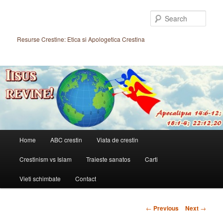
Skip
to
Sear
primary
content
Resurse Crestine: Etica si Apologetica Crestina
Main
Home
ABC crestin
Viata de crestin
menu
Crestinism vs Islam
Traieste sanatos
Carti
Vieti schimbate
Contact
Post
←
Previous
Next
→
navigation