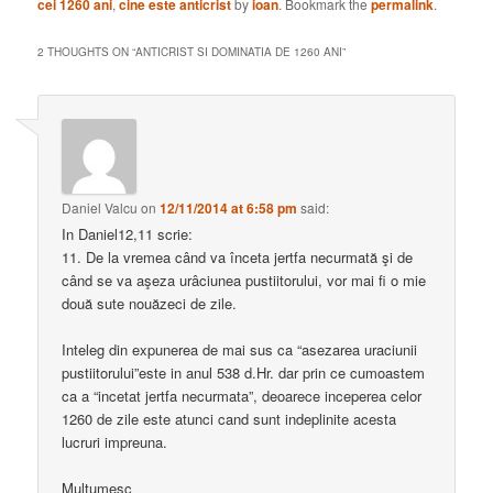
cei 1260 ani
,
cine este anticrist
by
ioan
. Bookmark the
permalink
.
2 THOUGHTS ON “
ANTICRIST SI DOMINATIA DE 1260 ANI
”
Daniel Valcu
on
12/11/2014 at 6:58 pm
said:
In Daniel12,11 scrie:
11. De la vremea când va înceta jertfa necurmată şi de
când se va aşeza urâciunea pustiitorului, vor mai fi o mie
două sute nouăzeci de zile.
Inteleg din expunerea de mai sus ca “asezarea uraciunii
pustiitorului”este in anul 538 d.Hr. dar prin ce cumoastem
ca a “incetat jertfa necurmata”, deoarece inceperea celor
1260 de zile este atunci cand sunt indeplinite acesta
lucruri impreuna.
Multumesc