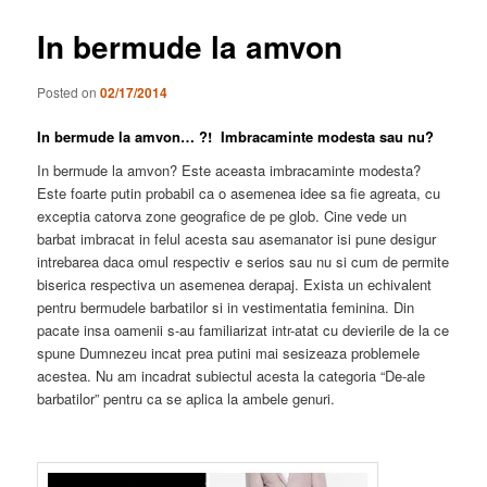
In bermude la amvon
Posted on
02/17/2014
In bermude la amvon… ?! Imbracaminte modesta sau nu?
In bermude la amvon? Este aceasta imbracaminte modesta?
Este foarte putin probabil ca o asemenea idee sa fie agreata, cu
exceptia catorva zone geografice de pe glob. Cine vede un
barbat imbracat in felul acesta sau asemanator isi pune desigur
intrebarea daca omul respectiv e serios sau nu si cum de permite
biserica respectiva un asemenea derapaj. Exista un echivalent
pentru bermudele barbatilor si in vestimentatia feminina. Din
pacate insa oamenii s-au familiarizat intr-atat cu devierile de la ce
spune Dumnezeu incat prea putini mai sesizeaza problemele
acestea. Nu am incadrat subiectul acesta la categoria “De-ale
barbatilor” pentru ca se aplica la ambele genuri.