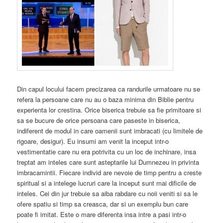
Din capul locului facem precizarea ca randurile urmatoare nu se
refera la persoane care nu au o baza minima din Biblie pentru
experienta lor crestina. Orice biserica trebuie sa fie primitoare si
sa se bucure de orice persoana care paseste in biserica,
indiferent de modul in care oamenii sunt imbracati (cu limitele de
rigoare, desigur). Eu insumi am venit la inceput intr-o
vestimentatie care nu era potrivita cu un loc de inchinare, insa
treptat am inteles care sunt asteptarile lui Dumnezeu in privinta
imbracamintii. Fiecare individ are nevoie de timp pentru a creste
spiritual si a intelege lucruri care la inceput sunt mai dificile de
inteles. Cei din jur trebuie sa aiba rabdare cu noii veniti si sa le
ofere spatiu si timp sa creasca, dar si un exemplu bun care
poate fi imitat. Este o mare diferenta insa intre a pasi intr-o