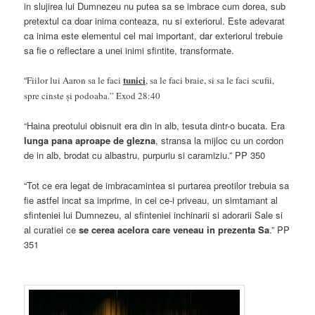
in slujirea lui Dumnezeu nu putea sa se imbrace cum dorea, sub
pretextul ca doar inima conteaza, nu si exteriorul. Este adevarat
ca inima este elementul cel mai important, dar exteriorul trebuie
sa fie o reflectare a unei inimi sfintite, transformate.
“
tunici
Fiilor lui Aaron sa le faci
, sa le faci braie, si sa le faci scufii,
spre cinste și podoaba.” Exod 28:40
“Haina preotului obisnuit era din in alb, tesuta dintr-o bucata. Era
lunga pana aproape de glezna
, stransa la mijloc cu un cordon
de in alb, brodat cu albastru, purpuriu si caramiziu.” PP 350
“Tot ce era legat de imbracamintea si purtarea preotilor trebuia sa
fie astfel incat sa imprime, in cei ce-i priveau, un simtamant al
sfinteniei lui Dumnezeu, al sfinteniei inchinarii si adorarii Sale si
al curatiei ce
se cerea acelora care veneau in prezenta Sa
.” PP
351