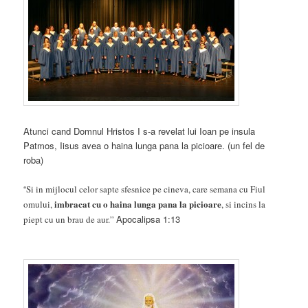
Atunci cand Domnul Hristos I s-a revelat lui Ioan pe insula
Patmos, Iisus avea o haina lunga pana la picioare. (un fel de
roba)
“
Si in mijlocul celor sapte sfesnice pe cineva, care semana cu Fiul
i
mbracat cu o haina lunga pana la picioare
omului,
, si incins la
Apocalipsa 1:13
piept cu un brau de aur.”