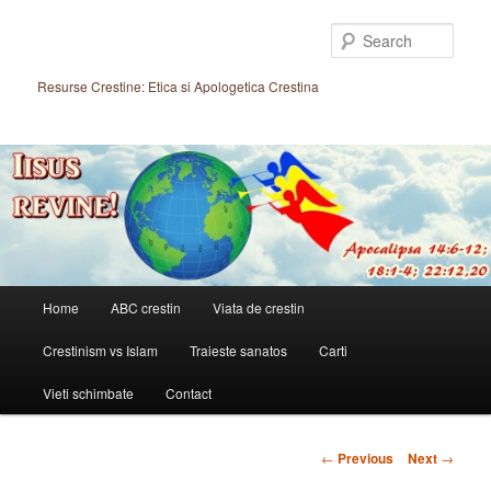
Skip
to
Sear
primary
content
Resurse Crestine: Etica si Apologetica Crestina
Main
Home
ABC crestin
Viata de crestin
menu
Crestinism vs Islam
Traieste sanatos
Carti
Vieti schimbate
Contact
Post
←
Previous
Next
→
navigation