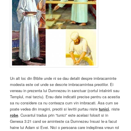
Un alt loc din Biblie unde ni se dau detalii despre imbracaminte
modesta este cel unde se descrie imbracamintea preotilor. Ei
veneau in prezenta lui Dumnezeu in sanctuar (cortul intalnirii sau
Templul, mai tarziu). Erau date indicatii precise pentru ca acestia
sa nu considere ca nu conteaza cum vin imbracati. Asa cum se
poate vedea din imagini, preotii si levitii purtau niste
tunici
, niste
robe
. Cuvantul tradus prin “tunici” este acelasi folosit si in
Genesa 3:21 cand se aminteste ca Dumnezeu Insusi le-a facut
haine lui Adam si Evei. Nici o persoana care indeplinea vreun rol