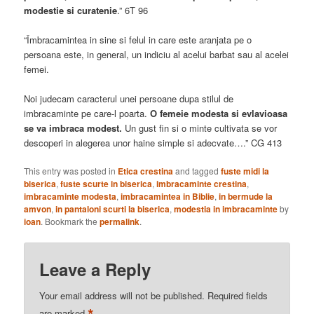
modestie si curatenie
.” 6T 96
“Îmbracamintea in sine si felul in care este aranjata pe o
persoana este, in general, un indiciu al acelui barbat sau al acelei
femei.
Noi judecam caracterul unei persoane dupa stilul de
imbracaminte pe care-l poarta.
O femeie modesta si evlavioasa
se va imbraca modest.
Un gust fin si o minte cultivata se vor
descoperi in alegerea unor haine simple si adecvate….” CG 413
This entry was posted in
Etica crestina
and tagged
fuste midi la
biserica
,
fuste scurte in biserica
,
imbracaminte crestina
,
imbracaminte modesta
,
imbracamintea in Biblie
,
in bermude la
amvon
,
in pantaloni scurti la biserica
,
modestia in imbracaminte
by
ioan
. Bookmark the
permalink
.
Leave a Reply
Your email address will not be published.
Required fields
are marked