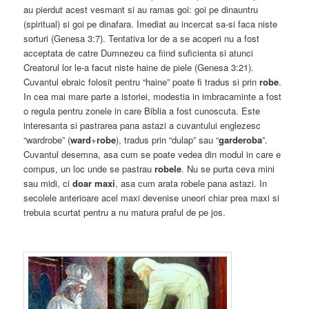
au pierdut acest vesmant si au ramas goi: goi pe dinauntru
(spiritual) si goi pe dinafara. Imediat au incercat sa-si faca niste
sorturi (Genesa 3:7). Tentativa lor de a se acoperi nu a fost
acceptata de catre Dumnezeu ca fiind suficienta si atunci
Creatorul lor le-a facut niste haine de piele (Genesa 3:21).
Cuvantul ebraic folosit pentru “haine” poate fi tradus si prin
robe
.
In cea mai mare parte a istoriei, modestia in imbracaminte a fost
o regula pentru zonele in care Biblia a fost cunoscuta. Este
interesanta si pastrarea pana astazi a cuvantului englezesc
“wardrobe” (
ward
+
robe
), tradus prin “dulap” sau “
garderoba
”.
Cuvantul desemna, asa cum se poate vedea din modul in care e
compus, un loc unde se pastrau
robele
. Nu se purta ceva mini
sau midi, ci
doar maxi
, asa cum arata robele pana astazi. In
secolele anterioare acel maxi devenise uneori chiar prea maxi si
trebuia scurtat pentru a nu matura praful de pe jos.