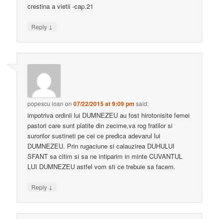
crestina a vietii -cap.21
↓
Reply
popescu ioan
on
07/22/2015 at 9:09 pm
said:
impotriva ordinii lui DUMNEZEU au fost hirotonisite femei
pastori care sunt platite din zecime,va rog fratilor si
surorilor sustineti pe cei ce predica adevarul lui
DUMNEZEU. Prin rugaciune si calauzirea DUHULUI
SFANT sa citim si sa ne intiparim in minte CUVANTUL
LUI DUMNEZEU astfel vom sti ce trebuie sa facem.
↓
Reply