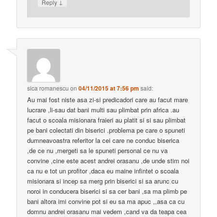
↓
Reply
sica romanescu
on
04/11/2015 at 7:56 pm
said:
Au mai fost niste asa zi-si predicadori care au facut mare
lucrare ,li-sau dat bani multi sau plimbat prin africa .au
facut o scoala misionara fraieri au platit si si sau plimbat
pe bani colectati din biserici .problema pe care o spuneti
dumneavoastra referitor la cei care ne conduc biserica
,de ce nu ,mergeti sa le spuneti personal ce nu va
convine ,cine este acest andrei orasanu ,de unde stim noi
ca nu e tot un profitor ,daca eu maine infintet o scoala
misionara si incep sa merg prin biserici si sa arunc cu
noroi in conducera biserici si sa cer bani ,sa ma plimb pe
bani altora imi convine pot si eu sa ma apuc ,,asa ca cu
domnu andrei orasanu mai vedem ,cand va da teapa cea