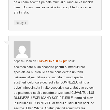
ca au cam adormit pe cale multi si curand se va inchide
harul. Domnul Isus sa ne aiba in paza pt furtuna ce ne
sta in fata.
↓
Reply
popescu ioan
on
07/22/2015 at 8:52 pm
said:
zecimea este pusa deoparte pentru o intrebuintare
speciala.ea nu trebuie sa fie considerata un fond
neinsemnat,ea trebuie consacrata in mod special
sustinerii celor care duc solia lui DUMNEZEU si nu ar
trebui intrebuintata in alte scopuri,ni sa aratat clar ca cei
ce pastoresc scolile noastre,prezentand CUVANTUL LUI
DUMNEZEU,EXPLICAND SCRIPTURILE instruind elevii
in lucrurile lui DUMNEZEU ar trebui sustinuti din banii de
zecime. Ellen Whitte. Sfaturi privind administrarea