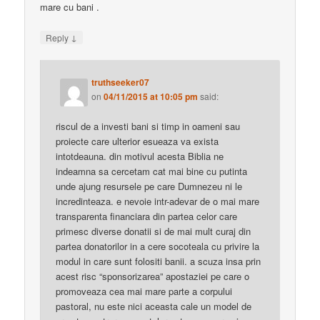
mare cu bani .
↓
Reply
truthseeker07
on
04/11/2015 at 10:05 pm
said:
riscul de a investi bani si timp in oameni sau
proiecte care ulterior esueaza va exista
intotdeauna. din motivul acesta Biblia ne
indeamna sa cercetam cat mai bine cu putinta
unde ajung resursele pe care Dumnezeu ni le
incredinteaza. e nevoie intr-adevar de o mai mare
transparenta financiara din partea celor care
primesc diverse donatii si de mai mult curaj din
partea donatorilor in a cere socoteala cu privire la
modul in care sunt folositi banii. a scuza insa prin
acest risc “sponsorizarea” apostaziei pe care o
promoveaza cea mai mare parte a corpului
pastoral, nu este nici aceasta cale un model de