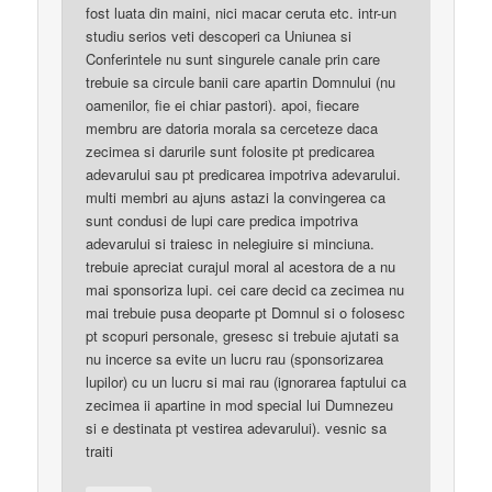
fost luata din maini, nici macar ceruta etc. intr-un
studiu serios veti descoperi ca Uniunea si
Conferintele nu sunt singurele canale prin care
trebuie sa circule banii care apartin Domnului (nu
oamenilor, fie ei chiar pastori). apoi, fiecare
membru are datoria morala sa cerceteze daca
zecimea si darurile sunt folosite pt predicarea
adevarului sau pt predicarea impotriva adevarului.
multi membri au ajuns astazi la convingerea ca
sunt condusi de lupi care predica impotriva
adevarului si traiesc in nelegiuire si minciuna.
trebuie apreciat curajul moral al acestora de a nu
mai sponsoriza lupi. cei care decid ca zecimea nu
mai trebuie pusa deoparte pt Domnul si o folosesc
pt scopuri personale, gresesc si trebuie ajutati sa
nu incerce sa evite un lucru rau (sponsorizarea
lupilor) cu un lucru si mai rau (ignorarea faptului ca
zecimea ii apartine in mod special lui Dumnezeu
si e destinata pt vestirea adevarului). vesnic sa
traiti