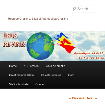
Skip
to
Sear
primary
content
Resurse Crestine: Etica si Apologetica Crestina
Main
Home
ABC crestin
Viata de crestin
menu
Crestinism vs Islam
Traieste sanatos
Carti
Vieti schimbate
Contact
Post
←
Previous
Next
→
navigation