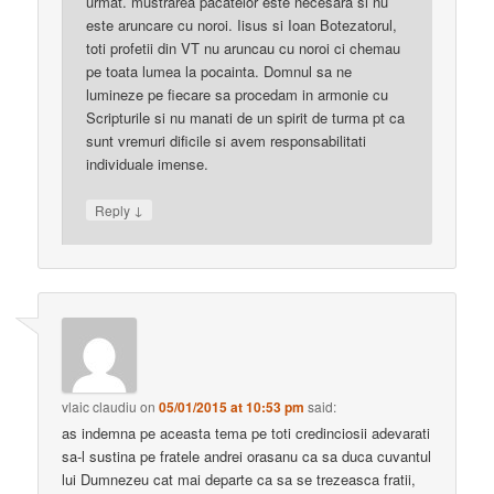
urmat. mustrarea pacatelor este necesara si nu
este aruncare cu noroi. Iisus si Ioan Botezatorul,
toti profetii din VT nu aruncau cu noroi ci chemau
pe toata lumea la pocainta. Domnul sa ne
lumineze pe fiecare sa procedam in armonie cu
Scripturile si nu manati de un spirit de turma pt ca
sunt vremuri dificile si avem responsabilitati
individuale imense.
↓
Reply
vlaic claudiu
on
05/01/2015 at 10:53 pm
said:
as indemna pe aceasta tema pe toti credinciosii adevarati
sa-l sustina pe fratele andrei orasanu ca sa duca cuvantul
lui Dumnezeu cat mai departe ca sa se trezeasca fratii,