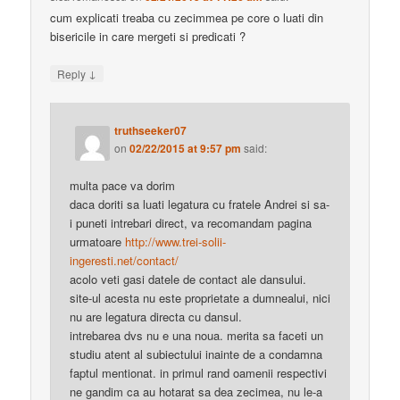
cum explicati treaba cu zecimmea pe core o luati din
bisericile in care mergeti si predicati ?
↓
Reply
truthseeker07
on
02/22/2015 at 9:57 pm
said:
multa pace va dorim
daca doriti sa luati legatura cu fratele Andrei si sa-
i puneti intrebari direct, va recomandam pagina
urmatoare
http://www.trei-solii-
ingeresti.net/contact/
acolo veti gasi datele de contact ale dansului.
site-ul acesta nu este proprietate a dumnealui, nici
nu are legatura directa cu dansul.
intrebarea dvs nu e una noua. merita sa faceti un
studiu atent al subiectului inainte de a condamna
faptul mentionat. in primul rand oamenii respectivi
ne gandim ca au hotarat sa dea zecimea, nu le-a