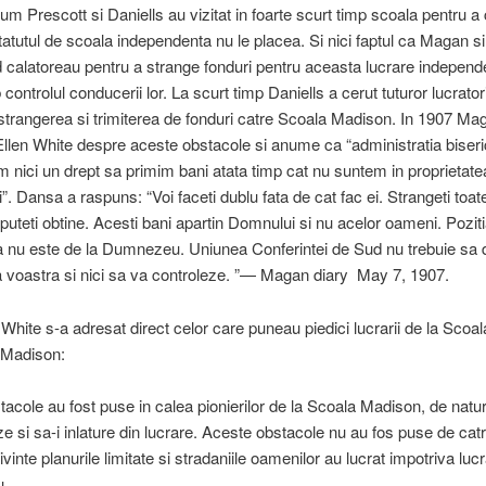
cum Prescott si Daniells au vizitat in foarte scurt timp scoala pentru a
Statutul de scoala independenta nu le placea. Si nici faptul ca Magan si
 calatoreau pentru a strange fonduri pentru aceasta lucrare independ
controlul conducerii lor. La scurt timp Daniells a cerut tuturor lucrator
trangerea si trimiterea de fonduri catre Scoala Madison. In 1907 Mag
Ellen White despre aceste obstacole si anume ca “administratia biseric
 nici un drept sa primim bani atata timp cat nu suntem in proprietate
”. Dansa a raspuns: “Voi faceti dublu fata de cat fac ei. Strangeti toate
 puteti obtine. Acesti bani apartin Domnului si nu acelor oameni. Pozit
a nu este de la Dumnezeu. Uniunea Conferintei de Sud nu trebuie sa 
a voastra si nici sa va controleze. ”— Magan diary May 7, 1907.
 White s-a adresat direct celor care puneau piedici lucrarii de la Scoal
 Madison:
tacole au fost puse in calea pionierilor de la Scoala Madison, de natur
e si sa-i inlature din lucrare. Aceste obstacole nu au fos puse de ca
ivinte planurile limitate si stradaniile oamenilor au lucrat impotriva lucra
.