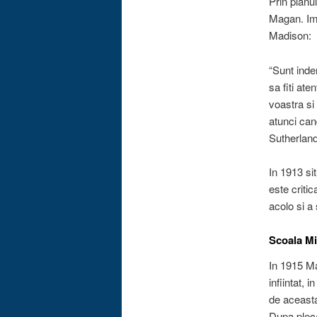
Prin planu
Magan. Ime
Madison:
“Sunt inde
sa fiti ate
voastra si
atunci can
Sutherland
In 1913 sit
este criti
acolo si a 
Scoala Mi
In 1915 Ma
infiintat, 
de aceast
Dupa pleca