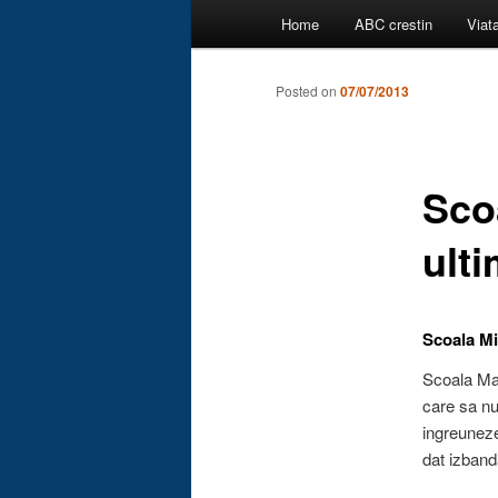
Main
Home
ABC crestin
Viat
menu
Posted on
07/07/2013
Sco
ulti
Scoala Mi
Scoala Mad
care sa nu
ingreuneze
dat izbanda