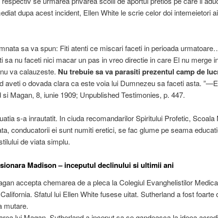
l respectiv se urmarea privarea scolii de aportul pretios pe care il ad
diat dupa acest incident, Ellen White le scrie celor doi intemeietori ai
mnata sa va spun: Fiti atenti ce miscari faceti in perioada urmatoare
nti sa nu faceti nici macar un pas in vreo directie in care El nu merge i
 nu va calauzeste.
Nu trebuie sa va parasiti prezentul camp de luc
d aveti o dovada clara ca este voia lui Dumnezeu sa faceti asta. ”
 si Magan, 8, iunie 1909; Unpublished Testimonies, p. 447.
uatia s-a inrautatit. In ciuda recomandarilor Spiritului Profetic, Scoal
cata, conducatorii ei sunt numiti eretici, se fac glume pe seama educatie
stilului de viata simplu.
sionara Madison – inceputul declinului si ultimii ani
gan accepta chemarea de a pleca la Colegiul Evanghelistilor Medical
in California. Sfatul lui Ellen White fusese uitat. Sutherland a fost foart
a mutare.
rea lui Magan, Sutherland a inceput sa se gandeasca la ideea acredita