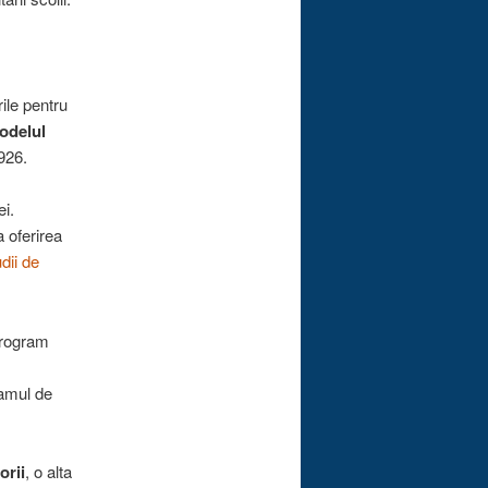
rile pentru
modelul
926.
ei.
a oferirea
dii de
program
ramul de
orii
, o alta