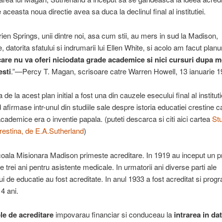
aceasta noua directie avea sa duca la declinul final al institutiei.
rien Springs, unii dintre noi, asa cum stii, au mers in sud la Madison,
datorita sfatului si indrumarii lui Ellen White, si acolo am facut planu
care nu va oferi niciodata grade academice si nici cursuri dupa 
esti
.”—Percy T. Magan, scrisoare catre Warren Howell, 13 ianuarie 1
de la acest plan initial a fost una din cauzele esecului final al instituti
afirmase intr-unul din studiile sale despre istoria educatiei crestine c
cademice era o inventie papala. (puteti descarca si citi aici cartea
Stu
restina, de E.A.Sutherland
)
oala Misionara Madison primeste acreditare. In 1919 au inceput un 
e trei ani pentru asistente medicale. In urmatorii ani diverse parti ale
i de educatie au fost acreditate. In anul 1933 a fost acreditat si prog
4 ani.
e de acreditare
impovarau financiar si conduceau la
intrarea in dat