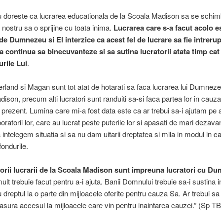
doreste ca lucrarea educationala de la Scoala Madison sa se schimb
 nostru sa o sprijine cu toata inima.
Lucrarea care s-a facut acolo e
e Dumnezeu si El interzice ca acest fel de lucrare sa fie intrerup
 continua sa binecuvanteze si sa sutina lucratorii atata timp cat 
urile Lui
.
herland si Magan sunt tot atat de hotarati sa faca lucrarea lui Dumneze
ison, precum alti lucratori sunt randuiti sa-si faca partea lor in cauza
 prezent. Lumina care mi-a fost data este ca ar trebui sa-i ajutam pe ac
oratorii lor, care au lucrat peste puterile lor si apasati de mari dezava
intelegem situatia si sa nu dam uitarii dreptatea si mila in modul in c
 fondurile.
rii lucrarii de la Scoala Madison sunt impreuna lucratori cu D
lt trebuie facut pentru a-i ajuta. Banii Domnului trebuie sa-i sustina in
au dreptul la o parte din mijloacele oferite pentru cauza Sa. Ar trebui sa 
asura accesul la mijloacele care vin pentru inaintarea cauzei.” (Sp T