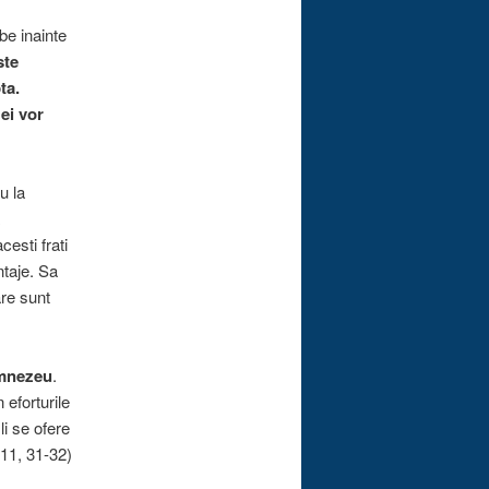
e inainte
ste
ta.
ei vor
u la
esti frati
ntaje. Sa
are sunt
umnezeu
.
 eforturile
li se ofere
B11, 31-32)