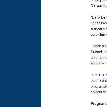
Din pacate 
“De la Ber
Tennessee, 
o scoala 
celor lum
Departarea 
Sutherland 
de grade a
educatie c
In 1917 Sc
autorizat d
programulu
colegiu de 
Programel