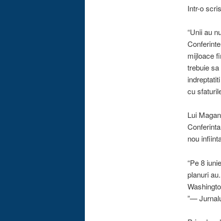
Intr-o scr
“Unii au n
Conferinte
mijloace f
trebuie sa 
indreptatit
cu sfaturi
Lui Magan,
Conferinta
nou infiint
“Pe 8 iuni
planuri au
Washington
”— Jurnalu