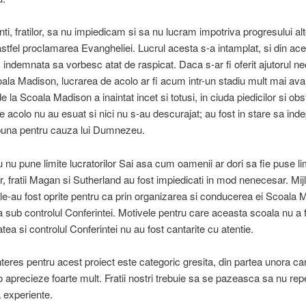
nti, fratilor, sa nu impiedicam si sa nu lucram impotriva progresului alt
 astfel proclamarea Evangheliei. Lucrul acesta s-a intamplat, si din ac
indemnata sa vorbesc atat de raspicat. Daca s-ar fi oferit ajutorul n
ala Madison, lucrarea de acolo ar fi acum intr-un stadiu mult mai ava
 la Scoala Madison a inaintat incet si totusi, in ciuda piedicilor si obs
 de acolo nu au esuat si nici nu s-au descurajat; au fost in stare sa ind
 buna pentru cauza lui Dumnezeu.
u pune limite lucratorilor Sai asa cum oamenii ar dori sa fie puse lim
or, fratii Magan si Sutherland au fost impiedicati in mod nenecesar. Mi
 le-au fost oprite pentru ca prin organizarea si conducerea ei Scoala
a sub controlul Conferintei. Motivele pentru care aceasta scoala nu a 
atea si controlul Conferintei nu au fost cantarite cu atentie.
nteres pentru acest proiect este categoric gresita, din partea unora car
 o aprecieze foarte mult. Fratii nostri trebuie sa se pazeasca sa nu rep
experiente.