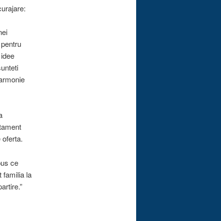
curajare:
nei
 pentru
 idee
sunteti
n armonie
a
rtament
 oferta.
pus ce
familia la
artire.”