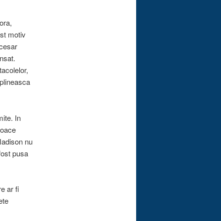
ora,
est motiv
ecesar
nsat.
tacolelor,
eplineasca
ite. In
jloace
 Madison nu
fost pusa
e ar fi
ete