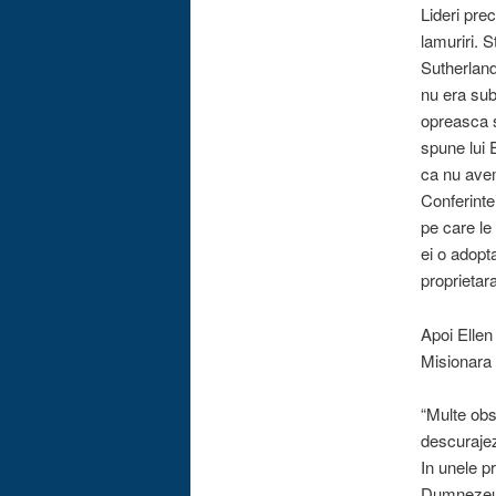
Lideri pre
lamuriri. 
Sutherland
nu era sub 
opreasca s
spune lui 
ca nu avem
Conferintei
pe care le
ei o adopt
proprietar
Apoi Ellen
Misionara
“Multe obs
descurajez
In unele pr
Dumnezeu