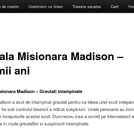
a de crestin
Crestinism vs Islam
Traieste sanatos
Carti
Vie
ala Misionara Madison –
mii ani
sionara Madison – Greutati intampinate
ison a avut de intampinat greutati pentru ca ideea unei scoli indepe
 fie sub controlul bisericii a ridicat suspiciuni. Unele persoane au inc
 inceputurile acestei scoli. Dumnezeu insa a ocrotit pe intemeietorii ei
 in ciuda greutatilor si suspiciunii intampinate.