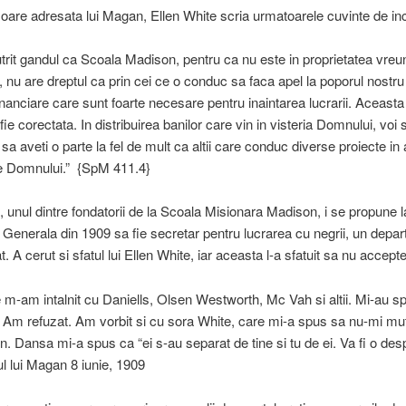
isoare adresata lui Magan, Ellen White scria urmatoarele cuvinte de in
utrit gandul ca Scoala Madison, pentru ca nu este in proprietatea vreu
, nu are dreptul ca prin cei ce o conduc sa faca apel la poporul nostru
inanciare care sunt foarte necesare pentru inaintarea lucrarii. Aceasta
fie corectata. In distribuirea banilor care vin in visteria Domnului, voi 
i sa aveti o parte la fel de mult ca altii care conduc diverse proiecte i
le Domnului.” {SpM 411.4}
 unul dintre fondatorii de la Scoala Misionara Madison, i se propune l
 Generala din 1909 sa fie secretar pentru lucrarea cu negrii, un depa
at. A cerut si sfatul lui Ellen White, iar aceasta l-a sfatuit sa nu accepte
e m-am intalnit cu Daniells, Olsen Westworth, Mc Vah si altii. Mi-au s
. Am refuzat. Am vorbit si cu sora White, care mi-a spus sa nu-mi mut 
. Dansa mi-a spus ca “ei s-au separat de tine si tu de ei. Va fi o desp
l lui Magan 8 iunie, 1909