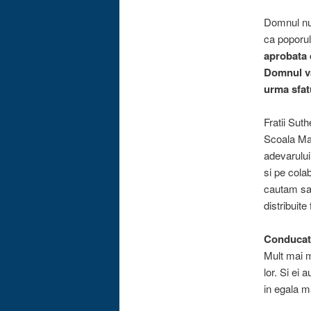
Domnul nu 
ca poporul
aprobata d
Domnul va
urma sfat
Fratii Sut
Scoala Mad
adevarului
si pe colab
cautam sa 
distribuite
Conducato
Mult mai mu
lor. Si ei 
in egala m