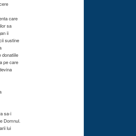
 cere
enta care
ilor sa
an ii
ii sustine
a
 donatiile
ia pe care
devina
a
a sa-i
tre Domnul.
rii lui