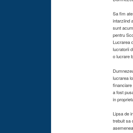
Sa fim ate
intarziind
sunt acum 
pentru Sco
Lucrarea de
lucratorii
o lucrare
Dumnezeu n
lucrarea l
financiare
a fost pus
in propriet
Lipsa de i
trebuit sa
asemenea 