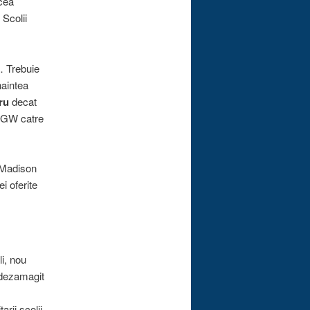
ucea
 Scolii
… Trebuie
naintea
ru
decat
—EGW catre
a Madison
i oferite
i, nou
e dezamagit
rii scolii.