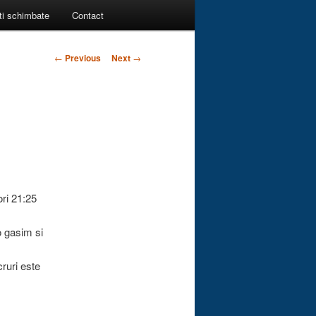
ti schimbate
Contact
Post
←
Previous
Next
→
navigation
ori 21:25
o gasim si
ruri este