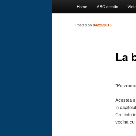
Main
Home
ABC crestin
Viat
menu
Posted on
04/22/2015
La 
“Pe vremea
Acestea su
in capitolu
Ca fiinte 
vecina cu