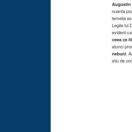
Augustin
nuanta poz
temelia es
Legile lui
evident ca
ceea ce it
atunci p
nebuni
. A
stiu de un