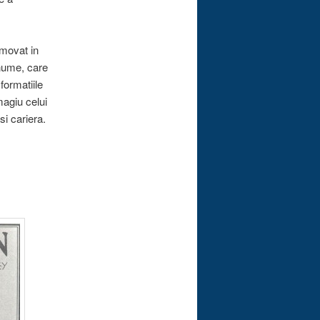
omovat in
nume, care
formatiile
magiu celui
 si cariera.