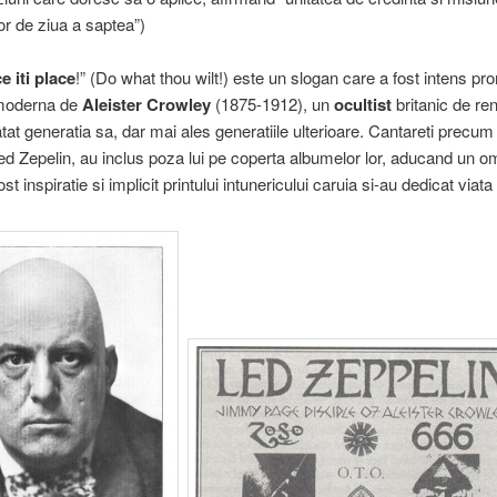
lor de ziua a saptea”)
e iti place
!” (Do what thou wilt!) este un slogan care a fost intens pr
moderna de
Aleister Crowley
(1875-1912), un
ocultist
britanic de re
tat generatia sa, dar mai ales generatiile ulterioare. Cantareti precum 
ed Zepelin, au inclus poza lui pe coperta albumelor lor, aducand un o
ost inspiratie si implicit printului intunericului caruia si-au dedicat viata