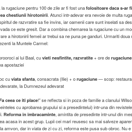
a rugaciune pentru 100 de zile ar fi fost una
folositoare daca s-ar f
ea chestiunii hirotonirii
. Atunci intr-adevar era nevoie de multa rug
piritul de razvratire sa fie invins, iar oamenii care sunt inselati sa de
a vada ce este gresit. Dar a combina chemarea la rugaciune cu un mo
re a hirotonirii femeii ar trebui sa ne puna pe ganduri. Urmariti dou
rezenti la Muntele Carmel:
prooroci ai lui Baal, cu
vieti nesfintite, razvratite
+ ore de
rugaciune
a apostaziei
roc cu
viata sfanta
, consacrata (Ilie) + o
rugaciune
— scop: restaura
 adevarate, la Dumnezeul adevarat
Fa ceea ce iti place
!” se reflecta si in poza de familie a clanului Wils
einteles cu aprobarea grupului si a presedintelui) intr-una din revistele
ii.
Reforma in imbracaminte
, amintita de presedinte intr-unul din mes
 ea acasa in acest grup. Lupii cei mari reusesc sa mai salveze aparen
la amvon, dar in viata de zi cu zi, reforma este pusa sub obroc. Nu e