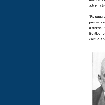
adventisti
“
Fa ceea c
perioada 
a marcat a
Beatles, L
care le-a f