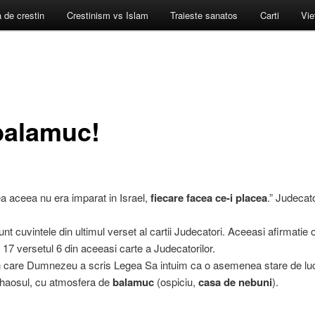
a de crestin
Crestinism vs Islam
Traieste sanatos
Carti
Vie
balamuc!
 aceea nu era imparat in Israel,
fiecare facea ce-i placea
.” Judecat
nt cuvintele din ultimul verset al cartii Judecatori. Aceeasi afirmatie 
l 17 versetul 6 din aceeasi carte a Judecatorilor.
in care Dumnezeu a scris Legea Sa intuim ca o asemenea stare de luc
 haosul, cu atmosfera de
balamuc
(ospiciu,
casa de nebuni
).