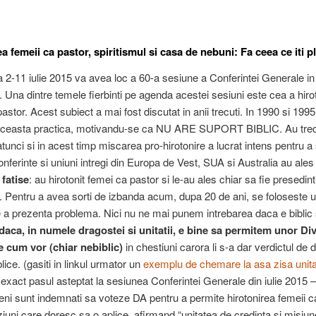
a femeii ca pastor, spiritismul si casa de nebuni: Fa ceea ce iti p
a 2-11 iulie 2015 va avea loc a 60-a sesiune a Conferintei Generale in
. Una dintre temele fierbinti pe agenda acestei sesiuni este cea a hirot
astor. Acest subiect a mai fost discutat in anii trecuti. In 1990 si 1995
aceasta practica, motivandu-se ca NU ARE SUPORT BIBLIC. Au trec
atunci si in acest timp miscarea pro-hirotonire a lucrat intens pentru 
Conferinte si uniuni intregi din Europa de Vest, SUA si Australia au ale
 fatise
: au hirotonit femei ca pastor si le-au ales chiar sa fie presedint
. Pentru a avea sorti de izbanda acum, dupa 20 de ani, se foloseste 
 a prezenta problema. Nici nu ne mai punem intrebarea daca e biblic 
daca, in numele dragostei si unitatii, e bine sa permitem unor Div
 cum vor (chiar nebiblic)
in chestiuni carora li s-a dar verdictul de 
lice. (gasiti in linkul urmator un
exemplu de chemare la asa zisa unit
 exact pasul asteptat la sesiunea Conferintei Generale din iulie 2015 –
eni sunt indemnati sa voteze DA pentru a permite hirotonirea femeii c
ziuni care doresc sa o aplice, afirmand “unitatea de credinta si misiun