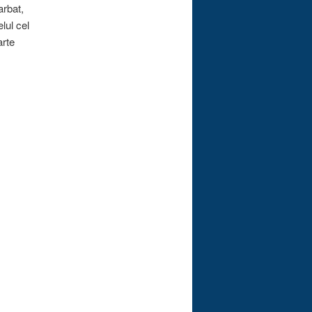
arbat,
lul cel
arte