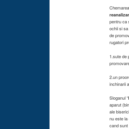
Chemarea l
reanalizar
pentru ca s
ochii si s
de promova
rugatori p
1.sute de 
promovare
2.un proo
inchinarii
Sloganul “
aparut (bin
ale biseric
nu este la
cand sunt 