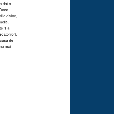
a dat o
 Daca
ile divine,
melie,
te “
Fa
catorilor),
 casa de
 nu mai