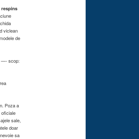
i respins
aciune
schida
d viclean
a modele de
—- scop:
rea
on. Poza a
 oficiale
ajele sale,
tele doar
 nevoie sa