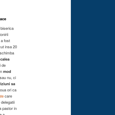
lace
 biserica
onirii
 a fost
ut insa 20
a schimba
s
calea
i de
un
mod
sau nu, ci
iziuni sa
doua ori ca
ate
care
 delegatii
a pastor in
e a