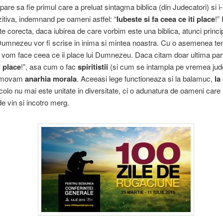
pare sa fie primul care a preluat sintagma biblica (din Judecatori) si i-
itiva, indemnand pe oameni astfel: “
Iubeste si fa ceea ce iti place
!”
te corecta, daca iubirea de care vorbim este una biblica, atunci principi
 Dumnezeu vor fi scrise in inima si mintea noastra. Cu o asemenea te
 vom face ceea ce ii place lui Dumnezeu. Daca citam doar ultima par
i place
!”, asa cum o fac
spiritistii
(si cum se intampla pe vremea jude
romovam
anarhia morala
. Aceeasi lege functioneaza si la balamuc,
la
colo nu mai este unitate in diversitate, ci o adunatura de oameni care
de vin si incotro merg.