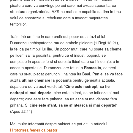
picatura care va convinge pe cei care mai aveau speranta, ca
structura organizatorica AZS nu mai este capabila sa tina in frau
valul de apostazie si rebeliune care a invadat majoritatea
teritoriilor.
Traim intr-un timp in care pretinsul popor de astazi al lui
Dumnezeu schiopateaza rau de ambele picioare (1 Regi 18:21),
la fel ca pe timpul lui Ilie. Un popor mut, care nu poate sa cheme
pe liderii sai la pocainta, pentru ca el insusi, poporul, se
complace in apostazie si-si doreste lideri care sa-i incurajeze in
aceasta apostazie. Dumnezeu are totusi o
Ramasita
, oameni
care nu si-au plecat genunchii inaintea lui Baal. Prin ei se va face
auzita
ultima chemare la pocainta
pentru generatia actuala,
dupa care se va auzi verdictul: “
Cine este nedrept, sa fie
nedrept si mai departe
; cine este intinat, sa se intineze si mai
departe; cine este fara prihana, sa traiasca si mai departe fara
prihana. Si
cine este sfant, sa se sfinteasca si mai departe
!”
(Apoc 22:11)
Mai multe informatii despre subiect se pot citi in articolul
Hirotonirea femeii ca pastor