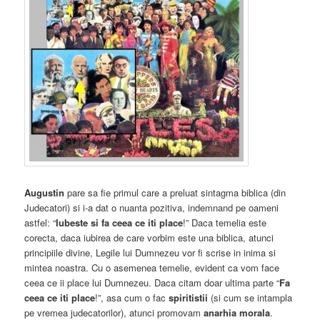
Augustin
pare sa fie primul care a preluat sintagma biblica (din
Judecatori) si i-a dat o nuanta pozitiva, indemnand pe oameni
astfel: “
Iubeste si fa ceea ce iti place
!” Daca temelia este
corecta, daca iubirea de care vorbim este una biblica, atunci
principiile divine, Legile lui Dumnezeu vor fi scrise in inima si
mintea noastra. Cu o asemenea temelie, evident ca vom face
ceea ce ii place lui Dumnezeu. Daca citam doar ultima parte “
Fa
ceea ce iti place
!”, asa cum o fac
spiritistii
(si cum se intampla
pe vremea judecatorilor), atunci promovam
anarhia morala
.