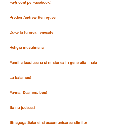
Fă-ți cont pe Facebook!
Predici Andrew Henriques
Du-te la furnică, leneșule!
Religia musulmana
Familia laodiceana si misiunea in generatia finala
La balamuc!
Fa-ma, Doamne, bou!
Sa nu judecati
Sinagoga Satanei si excomunicarea sfintilor