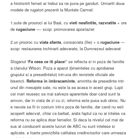
a hirotonirii femeii ar trebui sa ne puna pe ganduri. Urmariti doua
modele de rugatori prezenti la Muntele Carmel:
1.sute de prooroci ai lui Baal, cu
vieti nesfintite, razvratite
+ ore
de
rugaciune
—- scop: promovarea apostaziei
2.un prooroc cu
viata sfanta
, consacrata (Ilie) + o
rugaciune
—
scop: restaurarea inchinarii adevarate, la Dumnezeul adevarat
Sloganul “
Fa ceea ce iti place
!” se reflecta si in poza de familie
a clanului Wilson. Poza a aparut (bineinteles cu aprobarea
grupului si a presedintelui) intr-una din revistele oficiale ale
bisericii.
Reforma in imbracaminte
, amintita de presedinte intr-
unul din mesajele sale, nu este la ea acasa in acest grup. Lupii
cei mari reusesc sa mai salveze aparentele doar cand sunt la
amvon, dar in viata de zi cu zi, reforma este pusa sub obroc. Nu
e nevoie sa fii in costum intr-o poza de familie, dar cand nu esti
acoperit adecvat, chiar ca barbat, arata faptul ca nu ai inteles ca
reforma nu se aplica doar femeilor. Si daca la nivelul cel mai de
sus al conducerii aceste lucruri de ABC nu sunt intelese si
aplicate, e foarte previzibila calitatea credinciosilor care urmeaza