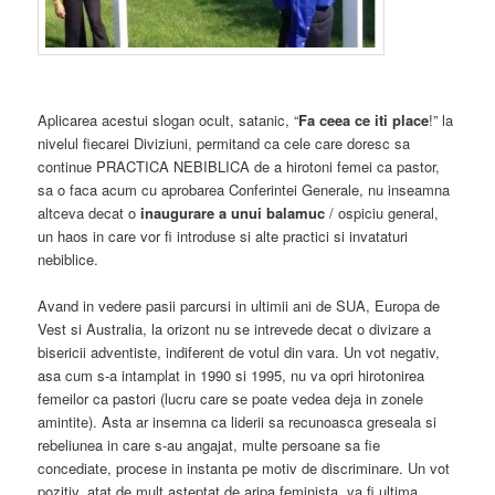
Aplicarea acestui slogan ocult, satanic, “
Fa ceea ce iti place
!” la
nivelul fiecarei Diviziuni, permitand ca cele care doresc sa
continue PRACTICA NEBIBLICA de a hirotoni femei ca pastor,
sa o faca acum cu aprobarea Conferintei Generale, nu inseamna
altceva decat o
inaugurare a unui balamuc
/ ospiciu general,
un haos in care vor fi introduse si alte practici si invataturi
nebiblice.
Avand in vedere pasii parcursi in ultimii ani de SUA, Europa de
Vest si Australia, la orizont nu se intrevede decat o divizare a
bisericii adventiste, indiferent de votul din vara. Un vot negativ,
asa cum s-a intamplat in 1990 si 1995, nu va opri hirotonirea
femeilor ca pastori (lucru care se poate vedea deja in zonele
amintite). Asta ar insemna ca liderii sa recunoasca greseala si
rebeliunea in care s-au angajat, multe persoane sa fie
concediate, procese in instanta pe motiv de discriminare. Un vot
pozitiv, atat de mult asteptat de aripa feminista, va fi ultima