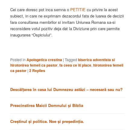
Cei care doresc pot inca semna o
PETITIE
cu privire la acest
subiect, in care ne exprimam dezacordul fata de luarea de decizii
fara consultarea membrilor si invitam Uniunea Romana sa-si
reconsidere votul pozitiv deja dat la Diviziune prin care permite
inaugurarea “Ospiciului”.
Posted in
Apologetica crestina
|
Tagged
biserica adventista si
hirotonirea femeii ca pastor
,
fa ceea ce iti place
,
hirotonirea femeii
ca pastor
|
2
Replies
Descălțarea în casa lui Dumnezeu astăzi – necesară sau nu?
Preacinstirea Maicii Domnului și Biblia
Creștinul și politica. Noe și președinția.