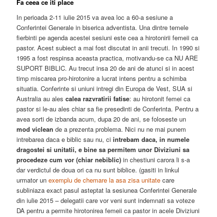
Fa ceea ce iti place
In perioada 2-11 iulie 2015 va avea loc a 60-a sesiune a
Conferintei Generale in biserica adventista. Una dintre temele
fierbinti pe agenda acestei sesiuni este cea a hirotonirii femeii ca
pastor. Acest subiect a mai fost discutat in anii trecuti. In 1990 si
1995 a fost respinsa aceasta practica, motivandu-se ca NU ARE
SUPORT BIBLIC. Au trecut insa 20 de ani de atunci si in acest
timp miscarea pro-hirotonire a lucrat intens pentru a schimba
situatia. Conferinte si uniuni intregi din Europa de Vest, SUA si
Australia au ales
calea razvratirii fatise
: au hirotonit femei ca
pastor si le-au ales chiar sa fie presedinti de Conferinta. Pentru a
avea sorti de izbanda acum, dupa 20 de ani, se foloseste un
mod viclean
de a prezenta problema. Nici nu ne mai punem
intrebarea daca e biblic sau nu, ci
intrebam daca, in numele
dragostei si unitatii, e bine sa permitem unor Diviziuni sa
procedeze cum vor (chiar nebiblic)
in chestiuni carora li s-a
dar verdictul de doua ori ca nu sunt biblice. (gasiti in linkul
urmator un
exemplu de chemare la asa zisa unitate
care
subliniaza exact pasul asteptat la sesiunea Conferintei Generale
din iulie 2015 – delegatii care vor veni sunt indemnati sa voteze
DA pentru a permite hirotonirea femeii ca pastor in acele Diviziuni