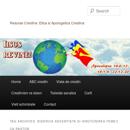
Skip
Skip
to
to
Sear
primary
secondary
content
content
Resurse Crestine: Etica si Apologetica Crestina
Main
Home
ABC crestin
Viata de crestin
menu
Crestinism vs Islam
Traieste sanatos
Carti
Vieti schimbate
Contact
TAG ARCHIVES:
BISERICA ADVENTISTA SI HIROTONIREA FEMEII
CA PASTOR