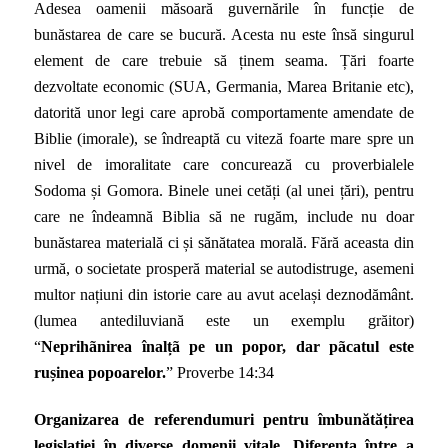
Adesea oamenii măsoară guvernările în funcție de
bunăstarea de care se bucură. Acesta nu este însă singurul
element de care trebuie să ținem seama. Țări foarte
dezvoltate economic (SUA, Germania, Marea Britanie etc),
datorită unor legi care aprobă comportamente amendate de
Biblie
(imorale)
, se îndreaptă cu viteză foarte mare spre un
nivel de imoralitate care concurează cu proverbialele
Sodoma și Gomora. Binele unei cetăți (al unei țări), pentru
care ne îndeamnă Biblia să ne rugăm, include nu doar
bunăstarea materială ci și sănătatea morală. Fără aceasta din
urmă, o societate prosperă material se autodistruge, asemeni
multor națiuni din istorie care au avut același deznodământ.
(lumea antediluviană este un exemplu grăitor)
“
Neprihãnirea înalțã pe un popor, dar pãcatul este
rușinea popoarelor.
”
Proverbe 14:34
Organizarea de referendumuri pentru îmbunătățirea
legislației în diverse domenii vitale. Diferența între a