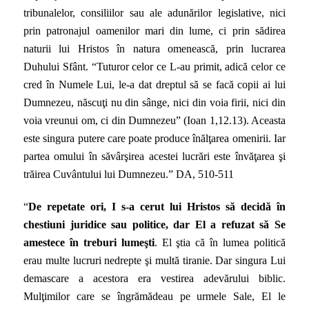
tribunalelor, consiliilor sau ale adunărilor legislative, nici
prin patronajul oamenilor mari din lume, ci prin sădirea
naturii lui Hristos în natura omenească, prin lucrarea
Duhului Sfânt. “Tuturor celor ce L-au primit, adică celor ce
cred în Numele Lui, le-a dat dreptul să se facă copii ai lui
Dumnezeu, născuţi nu din sânge, nici din voia firii, nici din
voia vreunui om, ci din Dumnezeu” (Ioan 1,12.13). Aceasta
este singura putere care poate produce înălţarea omenirii. Iar
partea omului în săvârşirea acestei lucrări este învăţarea şi
trăirea Cuvântului lui Dumnezeu.” DA, 510-511
“
De repetate ori, I s-a cerut lui Hristos să decidă în
chestiuni juridice sau politice, dar El a refuzat să Se
amestece în treburi lumeşti
. El ştia că în lumea politică
erau multe lucruri nedrepte şi multă tiranie. Dar singura Lui
demascare a acestora era vestirea adevărului biblic.
Mulţimilor care se îngrămădeau pe urmele Sale, El le