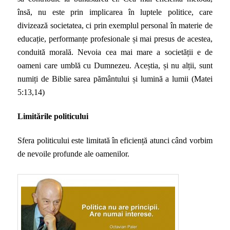
însă, nu este prin implicarea în luptele politice, care
divizează societatea, ci prin exemplul personal în materie de
educație, performanțe profesionale și mai presus de acestea,
conduită morală. Nevoia cea mai mare a societății e de
oameni care umblă cu Dumnezeu. Aceștia, și nu alții, sunt
numiți de Biblie sarea pământului și lumină a lumii (Matei
5:13,14)
Limitările politicului
Sfera politicului este limitată în eficiență atunci când vorbim
de nevoile profunde ale oamenilor.