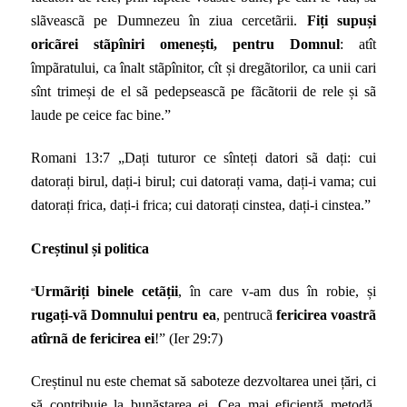
slãveascã pe Dumnezeu în ziua cercetãrii.
Fiți supuși
oricãrei stãpîniri omenești, pentru Domnul
: atît
împãratului, ca înalt stãpînitor, cît și dregãtorilor, ca unii cari
sînt trimeși de el sã pedepseascã pe fãcãtorii de rele și sã
laude pe ceice fac bine.”
Romani 13:7 „
Dați tuturor ce sînteți datori sã dați: cui
datorați birul, dați-i birul; cui datorați vama, dați-i vama; cui
datorați frica, dați-i frica; cui datorați cinstea, dați-i cinstea.”
Creștinul și politica
“
Urmãriți binele cetãții
, în care v-am dus în robie, și
rugați-vã Domnului pentru ea
, pentrucã
fericirea voastrã
atîrnã de fericirea ei
!” (Ier 29:7)
Creștinul nu este chemat să saboteze dezvoltarea unei țări, ci
să contribuie la bunăstarea ei. Cea mai eficientă metodă,