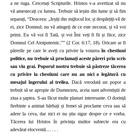
a ne ruga. Cercetați Scripturile. Hristos v-a avertizat să nu
vă amestecați cu lumea. Trebuie să ieșim din lume și să fim
separați, “Deaceea: „Ieșiți din mijlocul lor, și despãrțiți-vã de
ei, zice Domnul; nu vã atingeți de ce este necurat, și vã voi
primi. Eu vã voi fi Tatã, și voi Îmi veți fi fii și fiice, zice
Domnul Cel Atotputernic.”” (2 Cor. 6:17, 18). Oricare ar fi
părerile pe care le aveți cu privire la votarea
în chestiuni
politice, nu trebuie să proclamați aceste păreri prin scris
sau viu grai. Poporul nostru trebuie să păstreze tăcerea
cu privire la chestiuni care nu au nici o legătură cu
mesajul îngerului al treilea.
Dacă vreodată un popor a
trebuit să se apropie de Dumnezeu, aceia sunt adventiștii de
ziua a șaptea. S-au făcut multe planuri interesante. O dorință
fierbinte a animat bărbați și femei să proclame ceva sau să
adere la ceva, dar nici ei nu știu sigur despre ce e vorba.
Tăcerea lui Hristos în privința multor subiecte era cu
adevărat elocventă… . . .