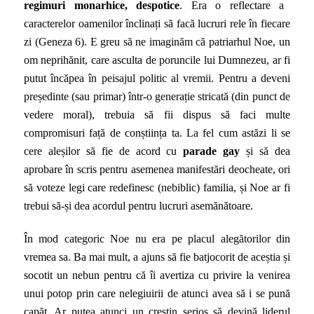
regimuri monarhice, despotice
. Era o reflectare a
caracterelor oamenilor înclinați să facă lucruri rele în fiecare
zi (Geneza 6). E greu să ne imaginăm că patriarhul Noe, un
om neprihănit, care asculta de poruncile lui Dumnezeu, ar fi
putut încăpea în peisajul politic al vremii. Pentru a deveni
președinte (sau primar) într-o generație stricată (din punct de
vedere moral), trebuia să fii dispus să faci multe
compromisuri față de conștiința ta. La fel cum astăzi li se
cere aleșilor să fie de acord cu
parade gay
și să dea
aprobare în scris pentru asemenea manifestări deocheate, ori
să voteze legi care redefinesc (nebiblic) familia, și Noe ar fi
trebui să-și dea acordul pentru lucruri asemănătoare.
În mod categoric Noe nu era pe placul alegătorilor din
vremea sa. Ba mai mult, a ajuns să fie batjocorit de aceștia și
socotit un nebun pentru că îi avertiza cu privire la venirea
unui potop prin care nelegiuirii de atunci avea să i se pună
capăt. Ar putea atunci un creștin serios să devină liderul