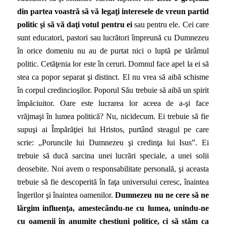
din partea voastră să vă legaţi interesele de vreun partid
politic şi să vă daţi votul pentru ei
sau pentru ele. Cei care
sunt educatori, pastori sau lucrători împreună cu Dumnezeu
în orice domeniu nu au de purtat nici o luptă pe tărâmul
politic. Cetăţenia lor este în ceruri. Domnul face apel la ei să
stea ca popor separat şi distinct. El nu vrea să aibă schisme
în corpul credincioşilor. Poporul Său trebuie să aibă un spirit
împăciuitor. Oare este lucrarea lor aceea de a-şi face
vrăjmaşi în lumea politică? Nu, nicidecum. Ei trebuie să fie
supuşi ai Împărăţiei lui Hristos, purtând steagul pe care
scrie: „Poruncile lui Dumnezeu şi credinţa lui Isus”. Ei
trebuie să ducă sarcina unei lucrări speciale, a unei solii
deosebite. Noi avem o responsabilitate personală, şi aceasta
trebuie să fie descoperită în faţa universului ceresc, înaintea
îngerilor şi înaintea oamenilor.
Dumnezeu nu ne cere să ne
lărgim influenţa, amestecându-ne cu lumea, unindu-ne
cu oamenii în anumite chestiuni politice, ci să stăm ca