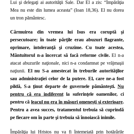
Lui şi delegaţi ai autorităţii Sale. Dar El a zis: “Împărăţia
Mea nu este din lumea aceasta” (Ioan 18,36). El nu dorea
un tron pământesc.
Cârmuirea din vremea lui Isus era coruptă şi
persecutoare; în toate părţile erau abuzuri flagrante,
oprimare, intoleranţă şi cruzime. Cu toate acestea,
Mântuitorul n-a încercat să facă reforme civile.
El n-a
atacat abuzurile naţionale, nici n-a condamnat pe vrăjmaşii
naţiunii.
El nu S-a amestecat în treburile autorităţilor
sau administraţiei celor de la putere. El, care ne-a fost
pildă, S-a ţinut departe de guvernele pământeşti.
Nu
pentru că era indiferent
la suferinţele oamenilor, ci
pentru că
leacul nu era în măsuri omeneşti şi exterioare
.
Pentru a avea succes, tratamentul trebuia să cuprindă
pe fiecare om în parte şi trebuia să înnoiască inimile.
Împărăţia lui Hristos nu va fi întemeiată prin hotărârile