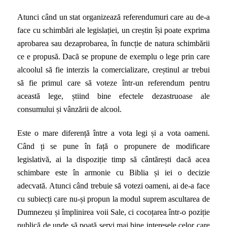
Atunci când un stat organizează referendumuri care au de-a
face cu schimbări ale legislației, un creștin își poate exprima
aprobarea sau dezaprobarea, în funcție de natura schimbării
ce e propusă. Dacă se propune de exemplu o lege prin care
alcoolul să fie interzis la comercializare, creștinul ar trebui
să fie primul care să voteze într-un referendum pentru
această lege, știind bine efectele dezastruoase ale
consumului și vânzării de alcool.
Este o mare diferență între a vota legi și a vota oameni.
Când ți se pune în față o propunere de modificare
legislativă, ai la dispoziție timp să cântărești dacă acea
schimbare este în armonie cu Biblia și iei o decizie
adecvată. Atunci când trebuie să votezi oameni, ai de-a face
cu subiecți care nu-și propun la modul suprem ascultarea de
Dumnezeu și împlinirea voii Sale, ci cocoțarea într-o poziție
publică de unde să poată servi mai bine interesele celor care