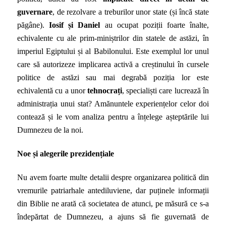
guvernare
, de rezolvare a treburilor unor state (și încă state
păgâne).
Iosif și Daniel
au ocupat poziții foarte înalte,
echivalente cu ale prim-miniștrilor din statele de astăzi, în
imperiul Egiptului și al Babilonului. Este exemplul lor unul
care să autorizeze implicarea activă a creștinului în cursele
politice de astăzi sau mai degrabă poziția lor este
echivalentă cu a unor
tehnocrați
, specialiști care lucrează în
administrația unui stat? Amănuntele experiențelor celor doi
contează și le vom analiza pentru a înțelege așteptările lui
Dumnezeu de la noi.
Noe și alegerile prezidențiale
Nu avem foarte multe detalii despre organizarea politică din
vremurile patriarhale antediluviene, dar puținele informații
din Biblie ne arată că societatea de atunci, pe măsură ce s-a
îndepărtat de Dumnezeu, a ajuns să fie guvernată de