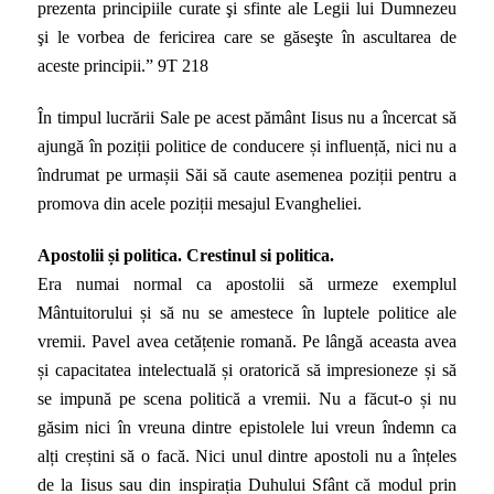
prezenta principiile curate şi sfinte ale Legii lui Dumnezeu
şi le vorbea de fericirea care se găseşte în ascultarea de
aceste principii.” 9T 218
În timpul lucrării Sale pe acest pământ Iisus nu a încercat să
ajungă în poziții politice de conducere și influență, nici nu a
îndrumat pe urmașii Săi să caute asemenea poziții pentru a
promova din acele poziții mesajul Evangheliei.
Apostolii și politica. Crestinul si politica.
Era numai normal ca apostolii să urmeze exemplul
Mântuitorului și să nu se amestece în luptele politice ale
vremii. Pavel avea cetățenie romană. Pe lângă aceasta avea
și capacitatea intelectuală și oratorică să impresioneze și să
se impună pe scena politică a vremii. Nu a făcut-o și nu
găsim nici în vreuna dintre epistolele lui vreun îndemn ca
alți creștini să o facă. Nici unul dintre apostoli nu a înțeles
de la Iisus sau din inspirația Duhului Sfânt că modul prin