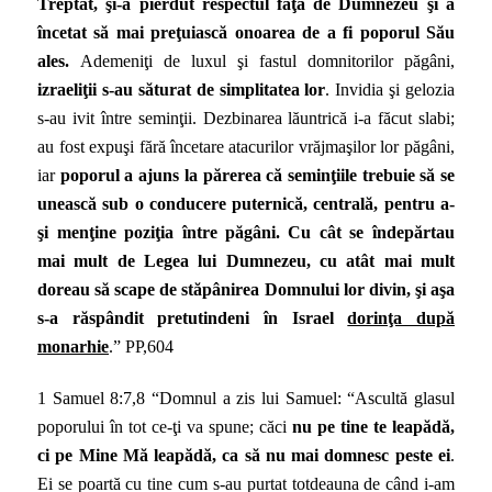
Treptat, şi-a pierdut respectul faţă de Dumnezeu şi a
încetat să mai preţuiască onoarea de a fi poporul Său
ales.
Ademeniţi de luxul şi fastul domnitorilor păgâni,
izraeliţii s-au săturat de simplitatea lor
. Invidia şi gelozia
s-au ivit între seminţii. Dezbinarea lăuntrică i-a făcut slabi;
au fost expuşi fără încetare atacurilor vrăjmaşilor lor păgâni,
iar
poporul a ajuns la părerea că seminţiile trebuie să se
unească sub o conducere puternică, centrală, pentru a-
şi menţine poziţia între păgâni. Cu cât se îndepărtau
mai mult de Legea lui Dumnezeu, cu atât mai mult
doreau să scape de stăpânirea Domnului lor divin, şi aşa
s-a răspândit pretutindeni în Israel
dorinţa după
monarhie
.” PP,604
1 Samuel 8:7,8 “Domnul a zis lui Samuel: “Ascultă glasul
poporului în tot ce-ţi va spune; căci
nu pe tine te leapădă,
ci pe Mine Mă leapădă, ca să nu mai domnesc peste ei
.
Ei se poartă cu tine cum s-au purtat totdeauna de când i-am