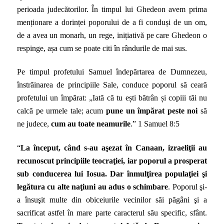
perioada judecătorilor. În timpul lui Ghedeon avem prima
menționare a dorinței poporului de a fi conduși de un om,
de a avea un monarh, un rege, inițiativă pe care Ghedeon o
respinge, așa cum se poate citi în rândurile de mai sus.
Pe timpul profetului Samuel îndepărtarea de Dumnezeu,
înstrăinarea de principiile Sale, conduce poporul să ceară
profetului un împărat: „Iată că tu ești bătrân și copiii tăi nu
calcă pe urmele tale; acum
pune un împărat peste noi
să
ne judece,
cum au toate neamurile
.” 1 Samuel 8:5
“
La început, când s-au aşezat în Canaan, izraeliţii au
recunoscut principiile teocraţiei, iar poporul a prosperat
sub conducerea lui Iosua. Dar înmulţirea populaţiei şi
legătura cu alte naţiuni au adus o schimbare
. Poporul şi-
a însuşit multe din obiceiurile vecinilor săi păgâni şi a
sacrificat astfel în mare parte caracterul său specific, sfânt.