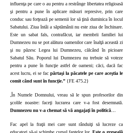
influenţa pe care o au pentru a restrânge libertatea religioasă
şi pentru a pune în aplicare măsuri represive, prin care
conduc sau forţează pe semenii lor să ţină duminica în locul
Sabatului. Ziua întâi a săptămânii nu este ziua de închinare.
Este un sabat fals, contrafăcut, iar membrii familiei lui
Dumnezeu nu se pot alătura oamenilor care înalţă această zi
şi nu păzesc Legea lui Dumnezeu, călcând în picioare
Sabatul Său. Poporul lui Dumnezeu nu trebuie să voteze
pentru a pune în funcţie astfel de oameni; căci, dacă fac
acest lucru, ei se fac
părtaşi la păcatele pe care aceştia le
comit când sunt în funcţie.”
{FE 475.2}
„
În Numele Domnului, vreau să le spun profesorilor din
şcolile noastre: faceţi lucrarea care v-a fost desemnată.
Dumnezeu nu v-a chemat să vă angajaţi în politică
…
Fac apel la fraţii mei care sunt rânduiţi să lucreze ca
educatori să-şi schimbe cursul faptelor lor.
Este o greşeală