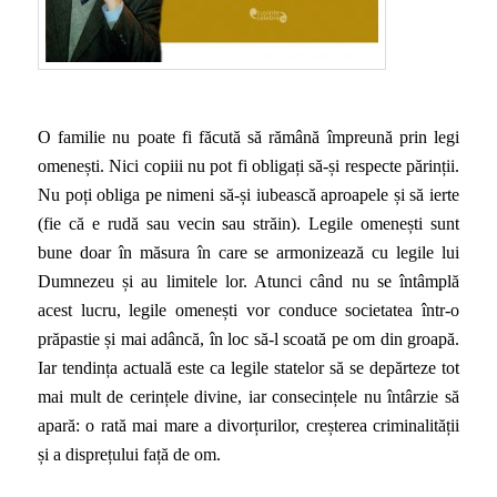
O familie nu poate fi făcută să rămână împreună prin legi
omenești. Nici copiii nu pot fi obligați să-și respecte părinții.
Nu poți obliga pe nimeni să-și iubească aproapele și să ierte
(fie că e rudă sau vecin sau străin). Legile omenești sunt
bune doar în măsura în care se armonizează cu legile lui
Dumnezeu și au limitele lor. Atunci când nu se întâmplă
acest lucru, legile omenești vor conduce societatea într-o
prăpastie și mai adâncă, în loc să-l scoată pe om din groapă.
Iar tendința actuală este ca legile statelor să se depărteze tot
mai mult de cerințele divine, iar consecințele nu întârzie să
apară: o rată mai mare a divorțurilor, creșterea criminalității
și a disprețului față de om.