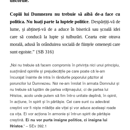
discordie.
Copiii lui Dumnezeu nu trebuie să aibă de-a face cu
politica. Nu luați parte la luptele politice
. Despărțiți-vă de
lume, și abțineți-vă de a aduce în biserică sau școală idei
care să conducă la lupte și tulburări. Cearta este otrava
morală, adusă în orânduirea socială de ființele omenești care
sunt egoiste.” {SB 316}
„Noi nu trebuie să facem compromis în privința nici unui principiu,
susținând opiniile și prejudecățile pe care poate că le-am
încurajat înainte de intra în rândurile poporului păzitor al
poruncilor lui Dumnezeu. Noi ne-am înrolat în armata Domnului și
nu trebuie să luptăm de partea vrăjmașului, ci de partea lui
Hristos, acolo unde putem să fim într-o unitate deplină, în opinii,
în acțiune, în spirit și în părtășie. Cei care sunt cu adevărat
creștini vor fi niște mlădițe ale viței și vor aduce aceleași roade
ca vița. Ei vor acționa în armonie și într-un spirit de părtășie
creștină.
Ei nu vor purta insigne politice, ci insigna lui
Hristos
.” – SEv 392.1