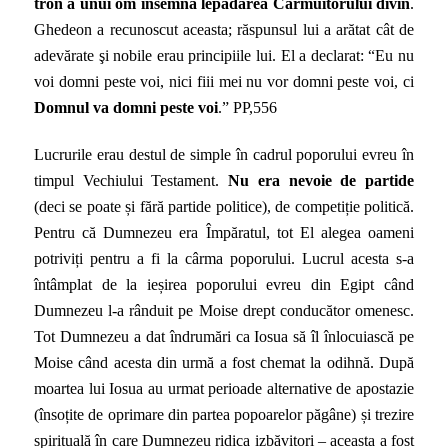
tron a unui om însemna lepădarea Cârmuitorului divin
.
Ghedeon a recunoscut aceasta; răspunsul lui a arătat cât de
adevărate şi nobile erau principiile lui. El a declarat: “Eu nu
voi domni peste voi, nici fiii mei nu vor domni peste voi, ci
Domnul va domni peste voi
.” PP,556
Lucrurile erau destul de simple în cadrul poporului evreu în
timpul Vechiului Testament.
Nu era nevoie de partide
(deci se poate și fără partide politice), de competiție politică.
Pentru că Dumnezeu era Împăratul, tot El alegea oameni
potriviți pentru a fi la cârma poporului. Lucrul acesta s-a
întâmplat de la ieșirea poporului evreu din Egipt când
Dumnezeu l-a rânduit pe Moise drept conducător omenesc.
Tot Dumnezeu a dat îndrumări ca Iosua să îl înlocuiască pe
Moise când acesta din urmă a fost chemat la odihnă. După
moartea lui Iosua au urmat perioade alternative de apostazie
(însoțite de oprimare din partea popoarelor păgâne) și trezire
spirituală în care Dumnezeu ridica izbăvitori – aceasta a fost