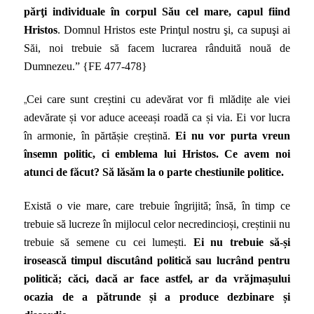
părţi individuale în corpul Său cel mare, capul fiind
Hristos
. Domnul Hristos este Prinţul nostru şi, ca supuşi ai
Săi, noi trebuie să facem lucrarea rânduită nouă de
Dumnezeu.” {FE 477-478}
„
Cei care sunt creștini cu adevărat vor fi mlădițe ale viei
adevărate și vor aduce aceeași roadă ca și via. Ei vor lucra
în armonie, în părtășie creștină.
Ei nu vor purta vreun
însemn politic, ci emblema lui Hristos. Ce avem noi
atunci de făcut? Să lăsăm la o parte chestiunile politice.
Există o vie mare, care trebuie îngrijită; însă, în timp ce
trebuie să lucreze în mijlocul celor necredincioși, creștinii nu
trebuie să semene cu cei lumești.
Ei nu trebuie să-și
irosească timpul discutând politică sau lucrând pentru
politică; căci, dacă ar face astfel, ar da vrăjmașului
ocazia de a pătrunde și a produce dezbinare și