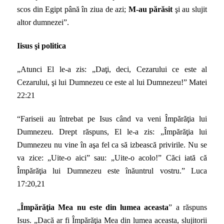
scos din Egipt până în ziua de azi;
M-au părăsit
şi au slujit
altor dumnezei”.
Iisus şi politica
„Atunci El le-a zis: „Daţi, deci, Cezarului ce este al
Cezarului, şi lui Dumnezeu ce este al lui Dumnezeu!” Matei
22:21
“Fariseii au întrebat pe Isus când va veni Împărăţia lui
Dumnezeu. Drept răspuns, El le-a zis: „Împărăţia lui
Dumnezeu nu vine în aşa fel ca să izbească privirile. Nu se
va zice: „Uite-o aici” sau: „Uite-o acolo!” Căci iată că
Împărăţia lui Dumnezeu este înăuntrul vostru.” Luca
17:20,21
„
Împărăţia Mea nu este din lumea aceasta
” a răspuns
Isus. „Dacă ar fi Împărăţia Mea din lumea aceasta, slujitorii