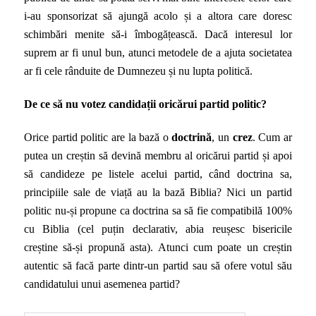
i-au sponsorizat să ajungă acolo și a altora care doresc
schimbări menite să-i îmbogățească. Dacă interesul lor
suprem ar fi unul bun, atunci metodele de a ajuta societatea
ar fi cele rânduite de Dumnezeu și nu lupta politică.
De ce să nu votez candidații oricărui partid politic?
Orice partid politic are la bază o
doctrină
, un
crez
. Cum ar
putea un creștin să devină membru al oricărui partid și apoi
să candideze pe listele acelui partid, când doctrina sa,
principiile sale de viață au la bază Biblia? Nici un partid
politic nu-și propune ca doctrina sa să fie compatibilă 100%
cu Biblia (cel puțin declarativ, abia reușesc bisericile
creștine să-și propună asta). Atunci cum poate un creștin
autentic să facă parte dintr-un partid sau să ofere votul său
candidatului unui asemenea partid?