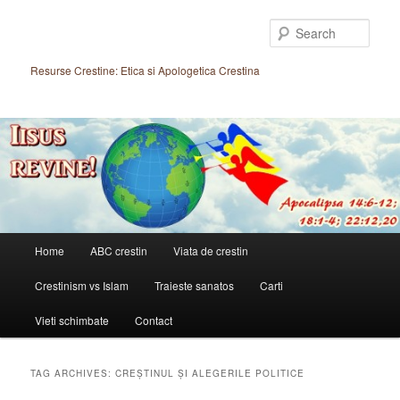
Skip
Skip
to
to
Sear
primary
secondary
content
content
Resurse Crestine: Etica si Apologetica Crestina
Main
Home
ABC crestin
Viata de crestin
menu
Crestinism vs Islam
Traieste sanatos
Carti
Vieti schimbate
Contact
TAG ARCHIVES:
CREȘTINUL ȘI ALEGERILE POLITICE