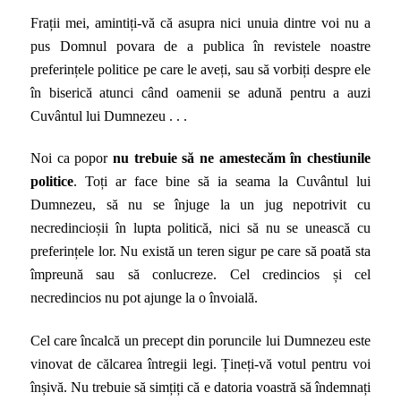
Frații mei, amintiți-vă că asupra nici unuia dintre voi nu a
pus Domnul povara de a publica în revistele noastre
preferințele politice pe care le aveți, sau să vorbiți despre ele
în biserică atunci când oamenii se adună pentru a auzi
Cuvântul lui Dumnezeu . . .
Noi ca popor
nu trebuie să ne amestecăm în chestiunile
politice
. Toți ar face bine să ia seama la Cuvântul lui
Dumnezeu, să nu se înjuge la un jug nepotrivit cu
necredincioșii în lupta politică, nici să nu se unească cu
preferințele lor. Nu există un teren sigur pe care să poată sta
împreună sau să conlucreze. Cel credincios și cel
necredincios nu pot ajunge la o învoială.
Cel care încalcă un precept din poruncile lui Dumnezeu este
vinovat de călcarea întregii legi. Țineți-vă votul pentru voi
înșivă. Nu trebuie să simțiți că e datoria voastră să îndemnați