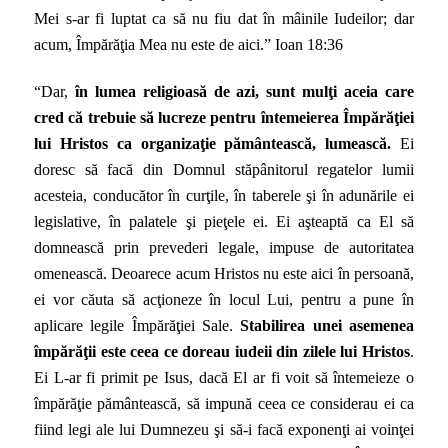
Mei s-ar fi luptat ca să nu fiu dat în mâinile Iudeilor; dar
acum, Împărăţia Mea nu este de aici.” Ioan 18:36
“Dar,
în lumea religioasă de azi, sunt mulţi aceia care
cred că trebuie să lucreze pentru întemeierea Împărăţiei
lui Hristos ca organizaţie pământească, lumească.
Ei
doresc să facă din Domnul stăpânitorul regatelor lumii
acesteia, conducător în curţile, în taberele şi în adunările ei
legislative, în palatele şi pieţele ei. Ei aşteaptă ca El să
domnească prin prevederi legale, impuse de autoritatea
omenească. Deoarece acum Hristos nu este aici în persoană,
ei vor căuta să acţioneze în locul Lui, pentru a pune în
aplicare legile Împărăţiei Sale.
Stabilirea unei asemenea
împărăţii este ceea ce doreau iudeii din zilele lui Hristos
.
Ei L-ar fi primit pe Isus, dacă El ar fi voit să întemeieze o
împărăţie pământească, să impună ceea ce considerau ei ca
fiind legi ale lui Dumnezeu şi să-i facă exponenţi ai voinţei