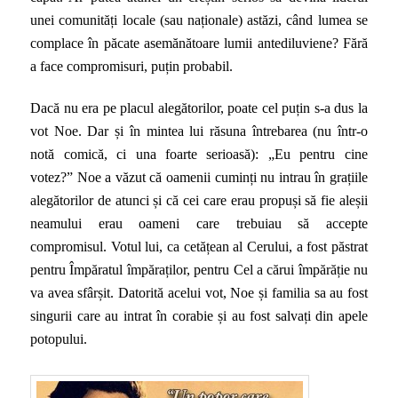
unei comunități locale (sau naționale) astăzi, când lumea se
complace în păcate asemănătoare lumii antediluviene? Fără
a face compromisuri, puțin probabil.
Dacă nu era pe placul alegătorilor, poate cel puțin s-a dus la
vot Noe. Dar și în mintea lui răsuna întrebarea (nu într-o
notă comică, ci una foarte serioasă): „Eu pentru cine
votez?” Noe a văzut că oamenii cuminți nu intrau în grațiile
alegătorilor de atunci și că cei care erau propuși să fie aleșii
neamului erau oameni care trebuiau să accepte
compromisul. Votul lui, ca cetățean al Cerului, a fost păstrat
pentru Împăratul împăraților, pentru Cel a cărui împărăție nu
va avea sfârșit. Datorită acelui vot, Noe și familia sa au fost
singurii care au intrat în corabie și au fost salvați din apele
potopului.