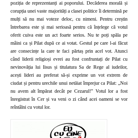
poziția de reprezentanți ai poporului. Decăderea morală și
corupția unei vaste majorități a clasei politice îi determină pe
mulți să nu mai voteze deloc, cu nimeni. Pentru creștin
întrebarea este și mai serioasă pentru că înțelege că votul
oferit cuiva este un act foarte serios. Nu te poți spăla pe
mâini ca și Pilat după ce ai votat. Gestul pe care l-ai făcut
are consecințe la care te faci părtaș prin acel vot. Atunci
când liderii religioși evrei au fost confruntați de Pilat cu
nevinovăția lui Iisus și titulatura Sa de Rege al iudeilor,
acești lideri au preferat să-și exprime un vot extrem de
ciudat și pentru urechile unui netăiat împrejur ca Pilat: „Noi
nu avem alt împărat decât pe Cezarul!” Votul lor a fost
înregistrat în Cer și va veni o zi când acei oameni se vor
reîntâlni cu votul lor.