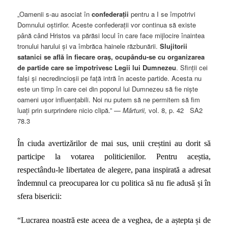
„Oamenii s-au asociat în
confederații
pentru a I se împotrivi
Domnului oștirilor. Aceste confederații vor continua să existe
până când Hristos va părăsi locul în care face mijlocire înaintea
tronului harului și va îmbrăca hainele răzbunării.
Slujitorii
satanici se află în fiecare oraș, ocupându-se cu organizarea
de partide care se împotrivesc Legii lui Dumnezeu
. Sfinții cei
falși și necredincioșii pe față intră în aceste partide. Acesta nu
este un timp în care cei din poporul lui Dumnezeu să fie niște
oameni ușor influențabili. Noi nu putem să ne permitem să fim
luați prin surprindere nicio clipă.” —
Mărturii,
vol. 8, p. 42 SA2
78.3
În ciuda avertizărilor de mai sus, unii creștini au dorit să
participe la votarea politicienilor. Pentru aceștia,
respectându-le libertatea de alegere, pana inspirată a adresat
îndemnul ca preocuparea lor cu politica să nu fie adusă și în
sfera bisericii:
“Lucrarea noastră este aceea de a veghea, de a aștepta și de