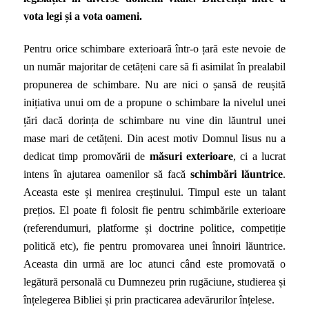
vota legi și a vota oameni.
Pentru orice schimbare exterioară într-o țară este nevoie de
un număr majoritar de cetățeni care să fi asimilat în prealabil
propunerea de schimbare. Nu are nici o șansă de reușită
inițiativa unui om de a propune o schimbare la nivelul unei
țări dacă dorința de schimbare nu vine din lăuntrul unei
mase mari de cetățeni. Din acest motiv Domnul Iisus nu a
dedicat timp promovării de
măsuri exterioare
, ci a lucrat
intens în ajutarea oamenilor să facă
schimbări lăuntrice
.
Aceasta este și menirea creștinului. Timpul este un talant
prețios. El poate fi folosit fie pentru schimbările exterioare
(referendumuri, platforme și doctrine politice, competiție
politică etc), fie pentru promovarea unei înnoiri lăuntrice.
Aceasta din urmă are loc atunci când este promovată o
legătură personală cu Dumnezeu prin rugăciune, studierea și
înțelegerea Bibliei și prin practicarea adevărurilor înțelese.