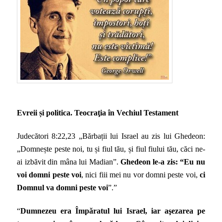
Evreii și politica. Teocraţia în Vechiul Testament
Judecători 8:22,23 „Bărbații lui Israel au zis lui Ghedeon:
„Domnește peste noi, tu și fiul tău, și fiul fiului tău, căci ne-
ai izbăvit din mâna lui Madian”.
Ghedeon le-a zis: “Eu nu
voi domni peste voi
, nici fiii mei nu vor domni peste voi,
ci
Domnul va domni peste voi
”.”
“
Dumnezeu era Împăratul lui Israel, iar aşezarea pe