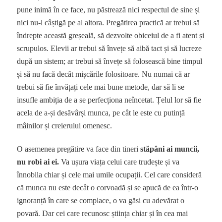
pune inimă în ce face, nu păstrează nici respectul de sine și
nici nu-l câștigă pe al altora. Pregătirea practică ar trebui să
îndrepte această greșeală, să dezvolte obiceiul de a fi atent și
scrupulos. Elevii ar trebui să învețe să aibă tact și să lucreze
după un sistem; ar trebui să învețe să folosească bine timpul
și să nu facă decât mișcările folositoare. Nu numai că ar
trebui să fie învățați cele mai bune metode, dar să li se
insufle ambiția de a se perfecționa neîncetat. Țelul lor să fie
acela de a-și desăvârși munca, pe cât le este cu putință
mâinilor și creierului omenesc.
O asemenea pregătire va face din tineri
stăpâni ai muncii,
nu robi ai ei.
Va ușura viața celui care trudește și va
înnobila chiar și cele mai umile ocupații. Cel care consideră
că munca nu este decât o corvoadă și se apucă de ea într-o
ignoranță în care se complace, o va găsi cu adevărat o
povară. Dar cei care recunosc știința chiar și în cea mai