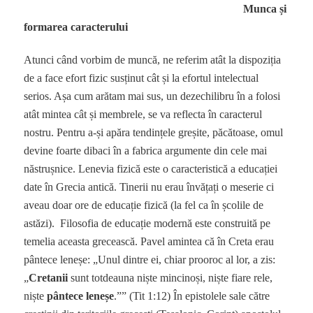
Munca și
formarea caracterului
Atunci când vorbim de muncă, ne referim atât la dispoziția
de a face efort fizic susținut cât și la efortul intelectual
serios. Așa cum arătam mai sus, un dezechilibru în a folosi
atât mintea cât și membrele, se va reflecta în caracterul
nostru. Pentru a-și apăra tendințele greșite, păcătoase, omul
devine foarte dibaci în a fabrica argumente din cele mai
năstrușnice. Lenevia fizică este o caracteristică a educației
date în Grecia antică. Tinerii nu erau învățați o meserie ci
aveau doar ore de educație fizică (la fel ca în școlile de
astăzi). Filosofia de educație modernă este construită pe
temelia aceasta grecească. Pavel amintea că în Creta erau
pântece leneșe: „Unul dintre ei, chiar prooroc al lor, a zis:
„
Cretanii
sunt totdeauna niște mincinoși, niște fiare rele,
niște
pântece leneșe
.”” (Tit 1:12) În epistolele sale către