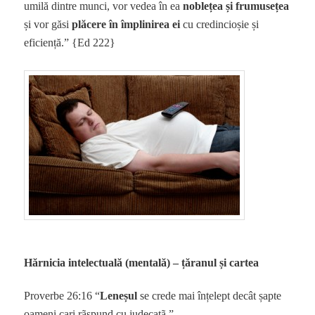
umilă dintre munci, vor vedea în ea
noblețea și frumusețea
și vor găsi
plăcere în împlinirea ei
cu credincioșie și
eficiență.” {Ed 222}
Hărnicia intelectuală (mentală) – țăranul și cartea
Proverbe 26:16 “
Leneșul
se crede mai înțelept decât șapte
oameni cari rãspund cu judecatã.”