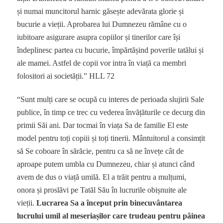
și numai muncitorul harnic găsește adevărata glorie și
bucurie a vieții. Aprobarea lui Dumnezeu rămâne cu o
iubitoare asigurare asupra copiilor și tinerilor care își
îndeplinesc partea cu bucurie, împărtășind poverile tatălui și
ale mamei. Astfel de copii vor intra în viață ca membri
folositori ai societății.” HLL 72
“Sunt mulți care se ocupă cu interes de perioada slujirii Sale
publice, în timp ce trec cu vederea învățăturile ce decurg din
primii Săi ani. Dar tocmai în viața Sa de familie El este
model pentru toți copiii și toți tinerii. Mântuitorul a consimțit
să Se coboare în sărăcie, pentru ca să ne învețe cât de
aproape putem umbla cu Dumnezeu, chiar și atunci când
avem de dus o viață umilă. El a trăit pentru a mulțumi,
onora și proslăvi pe Tatăl Său în lucrurile obișnuite ale
vieții.
Lucrarea Sa a început prin binecuvântarea
lucrului umil al meseriașilor care trudeau pentru pâinea