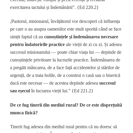
exercitarea tactului și îndemânării”. {Ed 220.2}
„
Pastorul, misionarul, învățătorul vor descoperi că influența
pe care o au asupra oamenilor este mult sporită când se face
simțit faptul că au
cunoștințele și îndemânarea necesare
pentru îndatoririle practice
ale vieții de zi cu zi. Și adesea
succesul misionarului — poate chiar viața lui — depinde de
cunoștințele privitoare la lucrurile practice. Îndemânarea de
a pregăti mâncarea, de a face față accidentelor și stărilor de
urgență, de a trata bolile, de a construi o casă sau o biserică
dacă este necesar — de acestea depinde adesea
succesul
sau eșecul
în lucrarea vieții lui.” {Ed 221.2}
De ce fug tinerii din mediul rural?
De ce este disprețuită
munca fizică?
Tinerii fug adesea din mediul rural pentru că nu doresc să