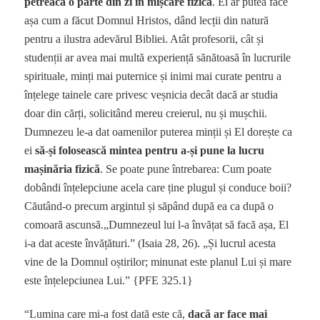
petreacă o parte din zi în mișcare fizică
. Ei ar putea face
așa cum a făcut Domnul Hristos, dând lecții din natură
pentru a ilustra adevărul Bibliei. Atât profesorii, cât și
studenții ar avea mai multă experiență sănătoasă în lucrurile
spirituale, minți mai puternice și inimi mai curate pentru a
înțelege tainele care privesc veșnicia decât dacă ar studia
doar din cărți, solicitând mereu creierul, nu și mușchii.
Dumnezeu le-a dat oamenilor puterea minții și El dorește ca
ei
să-și folosească mintea pentru a-și pune la lucru
mașinăria fizică
. Se poate pune întrebarea: Cum poate
dobândi înțelepciune acela care ține plugul și conduce boii?
Căutând-o precum argintul și săpând după ea ca după o
comoară ascunsă.„Dumnezeul lui l-a învățat să facă așa, El
i-a dat aceste învățături.” (Isaia 28, 26). „Și lucrul acesta
vine de la Domnul oștirilor; minunat este planul Lui și mare
este înțelepciunea Lui.” {PFE 325.1}
“Lumina care mi-a fost dată este că,
dacă ar face mai