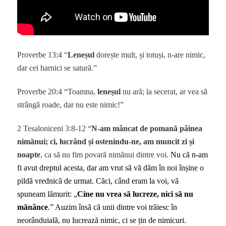
Proverbe 13:4 “
Leneșul
dorește mult, și totuși, n-are nimic,
dar cei harnici se saturã.”
Proverbe 20:4 “Toamna,
leneșul
nu arã; la secerat, ar vea sã
strângã roade, dar nu este nimic!”
2 Tesaloniceni 3:8-12 “
N-am mâncat de pomanã pâinea
nimãnui; ci, lucrând și ostenindu-ne, am muncit zi și
noapte
, ca sã nu fim povarã nimãnui dintre voi.
Nu cã n-am
fi avut dreptul acesta, dar am vrut sã vã dãm în noi înșine o
pildã vrednicã de urmat. Cãci, când eram la voi, vã
spuneam lãmurit: „
Cine nu vrea sã lucreze, nici sã nu
mãnânce
.” Auzim însã cã unii dintre voi trãiesc în
neorânduialã, nu lucreazã nimic, ci se țin de nimicuri.