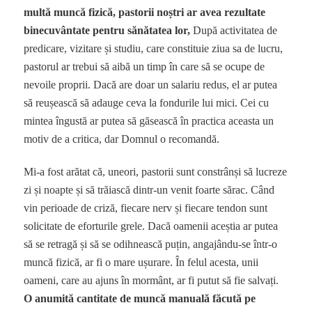
multă muncă fizică, pastorii noștri ar avea rezultate
binecuvântate pentru sănătatea lor,
După activitatea de
predicare, vizitare și studiu, care constituie ziua sa de lucru,
pastorul ar trebui să aibă un timp în care să se ocupe de
nevoile proprii. Dacă are doar un salariu redus, el ar putea
să reușească să adauge ceva la fondurile lui mici. Cei cu
mintea îngustă ar putea să găsească în practica aceasta un
motiv de a critica, dar Domnul o recomandă.
Mi-a fost arătat că, uneori, pastorii sunt constrânși să lucreze
zi și noapte și să trăiască dintr-un venit foarte sărac. Când
vin perioade de criză, fiecare nerv și fiecare tendon sunt
solicitate de eforturile grele. Dacă oamenii aceștia ar putea
să se retragă și să se odihnească puțin, angajându-se într-o
muncă fizică, ar fi o mare ușurare. În felul acesta, unii
oameni, care au ajuns în mormânt, ar fi putut să fie salvați.
O anumită cantitate de muncă manuală făcută pe