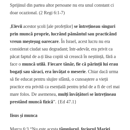
Sprijinul din partea altor persoane nu era unul constant ci
doar ocazional. (2 Regi 6:1-7)
„
Elevii
acestor școli [ale profeților]
se întrețineau singuri
prin muncă proprie, lucrând pământul sau practicând
vreun meșteșug oarecare
. În Israel, acest lucru nu era
considerat ciudat sau degradant; într-adevăr, era privit ca
păcat faptul de a-ți lăsa copiii să crească în neștiință, fără a
face o
muncă utilă
.
Fiecare tânăr, fie că părinții lui erau
bogați sau săraci, era învățat o meserie
. Chiar dacă urma
să fie educat pentru slujire sfântă, o cunoaștere a vieții
practice era privită ca esențială pentru țelul de a fi de cel mai
mare folos. De asemenea,
mulți învățători se întrețineau
prestând muncă fizică
”. {Ed 47.1}
Iisus și munca
Marcu 6:3 “Nu este acesta
tâmplarul, feciorul Mariei
,