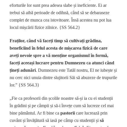
eforturile lor sunt prea adesea slabe și ineficiente. Ei ar
trebui să aibă perioade de odihnă, când să se debaraseze
complet de munca cea istovitoare. Însă acestea nu pot lua
locul mișcării fizice zilnice. {SS 564.2}
Fraților, când vă faceți timp să cultivați grădina,
beneficiind în felul acesta de mișcarea fizică de care
aveți nevoie spre a vă menține organismul în formă,
faceți aceeași lucrare pentru Dumnezeu ca atunci când
țineți adunări
. Dumnezeu este Tatăl nostru, El ne iubește și
nu cerc nici unuia dintre slujitorii Săi să abuzeze de trupurile
lor.” {SS 564.3}
„Fie ca profesorii din școlile noastre să-și ia cu ei studenții
în grădini și pe câmpii și să-i învețe cum să lucreze cel mai
bine pământul. Ar fi bine ca
pastorii
care lucrează prin
cuvânt și învățătură să iasă pe câmp cu studenții și
să