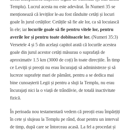
Templu). Lucrul acesta nu este adevărat. În Numeri 35 se
menționează că leviților le-au fost rânduite cetăți și locuri
goale în jurul cetăților: Cetãțile sã fie ale lor, ca sã locuiascã
în ele; iar
locurile goale sã fie pentru vitele lor, pentru
averile lor și pentru toate dobitoacele lor.
(Numeri 35:3)
Versetele 4 și 5 din același capitol arată că locurile acestea
goale din jurul acestor cetăți măsurau o suprafață de
aproximativ 1.5 km (3000 de coți) în toate direcțiile. În timp
ce Leviții și preoții nu erau încurajați să administreze și să
lucreze suprafețe mari de pământ, pentru a se dedica mai
bine cunoașterii Legii și pentru a sluji la Templu, nu erau
încurajați nici la o viață de trândăvie, de totală inactivitate
fizică.
În perioada nou testamentară vedem că preoții erau împărțiți
în cete și slujeau la Templu pe rând, doar pentru un interval
de timp, după care se întorceau acasă. La fel a procedat și