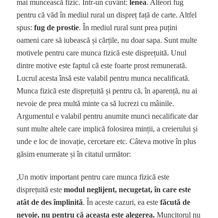
mai muncească fizic. Într-un cuvânt:
lenea
. Alteori fug
pentru că văd în mediul rural un dispreț față de carte. Altfel
spus:
fug de prostie
. În mediul rural sunt prea puțini
oameni care să iubească și cărțile, nu doar sapa. Sunt multe
motivele pentru care munca fizică este disprețuită. Unul
dintre motive este faptul că este foarte prost remunerată.
Lucrul acesta însă este valabil pentru munca necalificată.
Munca fizică este disprețuită și pentru că, în aparență, nu ai
nevoie de prea multă minte ca să lucrezi cu mâinile.
Argumentul e valabil pentru anumite munci necalificate dar
sunt multe altele care implică folosirea minții, a creierului și
unde e loc de inovație, cercetare etc. Câteva motive în plus
găsim enumerate și în citatul următor:
„
Un motiv important pentru care munca fizică este
disprețuită este
modul neglijent, necugetat, în care este
atât de des împlinită
. În aceste cazuri, ea este
făcută de
nevoie, nu pentru că aceasta este alegerea.
Muncitorul nu