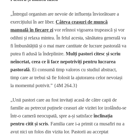
„Întregul organism are nevoie de influența înviorătoare a
exercițiului în aer liber.
Câteva ceasuri de muncă
manuală în fiecare zi
vor reînnoi vigoarea trupească și vor
odihni și relaxa mintea. În felul acesta, sănătatea generală va
fi îmbunătățită și o mai mare cantitate de lucrare pastorală va
putea fi adusă la îndeplinire.
Mulți pastori citesc și scriu
neîncetat, ceea ce îi face nepotriviți pentru lucrarea
pastorală
. Ei consumă timp valoros cu studiul abstract,
timp care ar trebui să fie folosit la ajutorarea celor nevoiași
la momentul potrivit.” {4M 264.3}
„Unii pastori care au fost invitați acasă de către capii de
familie au petrecut puținele ceasuri ale vizitei lor izolându-se
într-o cameră neocupată, spre a-și satisface
înclinația
pentru citit și scris
. Familia care i-a primit ca musafiri nu a
avut nici un folos din vizita lor. Pastorii au acceptat