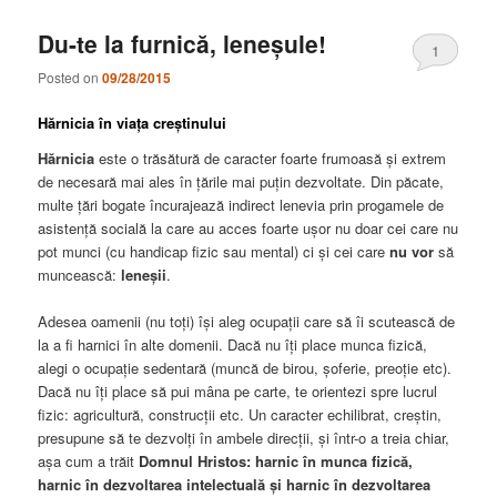
Du-te la furnică, leneșule!
1
Posted on
09/28/2015
Hărnicia în viața creștinului
Hărnicia
este o trăsătură de caracter foarte frumoasă și extrem
de necesară mai ales în țările mai puțin dezvoltate. Din păcate,
multe țări bogate încurajează indirect lenevia prin progamele de
asistență socială la care au acces foarte ușor nu doar cei care nu
pot munci (cu handicap fizic sau mental) ci și cei care
nu vor
să
muncească:
leneșii
.
Adesea oamenii (nu toți) își aleg ocupații care să îi scutească de
la a fi harnici în alte domenii. Dacă nu îți place munca fizică,
alegi o ocupație sedentară (muncă de birou, șoferie, preoție etc).
Dacă nu îți place să pui mâna pe carte, te orientezi spre lucrul
fizic: agricultură, construcții etc. Un caracter echilibrat, creștin,
presupune să te dezvolți în ambele direcții, și într-o a treia chiar,
așa cum a trăit
Domnul Hristos: harnic în munca fizică,
harnic în dezvoltarea intelectuală și harnic în dezvoltarea