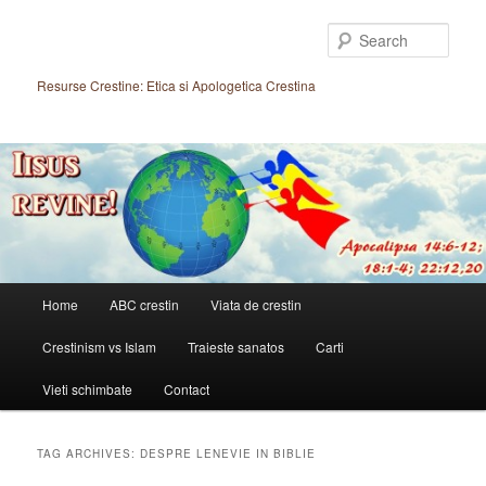
Skip
Skip
to
to
Sear
primary
secondary
content
content
Resurse Crestine: Etica si Apologetica Crestina
Main
Home
ABC crestin
Viata de crestin
menu
Crestinism vs Islam
Traieste sanatos
Carti
Vieti schimbate
Contact
TAG ARCHIVES:
DESPRE LENEVIE IN BIBLIE