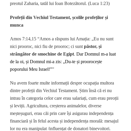
preotul Zaharia, tatăl lui Ioan Botezătorul. (Luca 1:23)
Profeții din Vechiul Testament, școlile profeților și
munca
Amos 7:14,15 “Amos a rãspuns lui Amația: „Eu nu sunt
nici prooroc, nici fiu de prooroc; ci sunt
pãstor, și
strângător de smochine de Egipt
.
Dar Domnul m-a luat
de la oi, și Domnul mi-a zis: „Du-te și proorocește
poporului Meu Israel!”
”
Nu avem foarte multe informații despre ocupația multora
dintre profeții din Vechiul Testament. Știm însă că ei nu
intrau în categoria celor care erau salariați, cum erau preoții
și leviții. Agricultura, creșterea animalelor, diverse
meșteșuguri, erau căi prin care își asigurau independența
financiară și în felul acesta și independența morală: mesajul
lor nu era manipulat /influențat de donatori binevoitori.