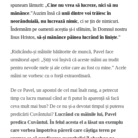
spuneam lãmurit: „
Cine nu vrea sã lucreze, nici sã nu
mãnânce
.”Auzim însã cã
unii dintre voi trãiesc în
neorânduialã, nu lucreazã nimic
, ci se țin de nimicuri.
Îndemnãm pe oamenii aceștia și-i sfãtuim, în Domnul nostru
Iisus Hristos,
sã-și mãnânce pâinea lucrând în liniște
.”
„
Ridicându-și mâinile bătătorite de muncă, Pavel face
următorul apel: „Știți voi înșivă că aceste mâini au trudit
pentru nevoile mele și ale celor care au fost cu mine.” Acele
mâini ne vorbesc cu o forță extraordinară.
De ce Pavel, un apostol de cel mai înalt rang, a petrecut
timp cu lucru manual când ar fi putut în aparență să facă
ceva mult mai bun? De ce nu și-a devotat timpul și puterea
predicării Cuvântului?
Lucrând cu mâinile lui, Pavel
predica Cuvântul. În felul acesta el a lăsat un exemplu
care vorbea împotriva părerii care câștiga teren pe