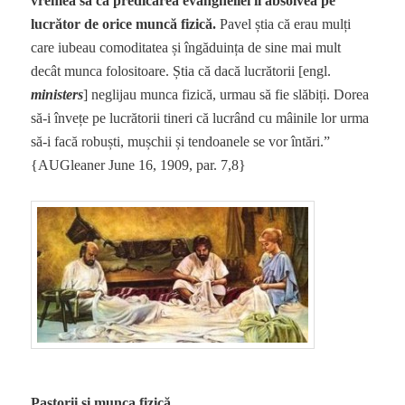
vremea sa că predicarea evangheliei îl absolvea pe
lucrător de orice muncă fizică.
Pavel știa că erau mulți
care iubeau comoditatea și îngăduința de sine mai mult
decât munca folositoare. Știa că dacă lucrătorii [engl.
ministers
] neglijau munca fizică, urmau să fie slăbiți. Dorea
să-i învețe pe lucrătorii tineri că lucrând cu mâinile lor urma
să-i facă robuști, mușchii și tendoanele se vor întări.”
{AUGleaner June 16, 1909, par. 7,8}
Pastorii și munca fizică