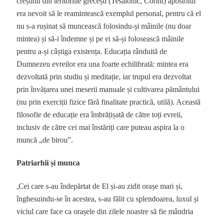
creștinii din teritoriile grecești (Tesalonic, Corint) apostolul
era nevoit să le reamintească exemplul personal, pentru că el
nu s-a rușinat să muncească folosindu-și mâinile (nu doar
mintea) și să-i îndemne și pe ei să-și folosească mâinile
pentru a-și câștiga existența. Educația rânduită de
Dumnezeu evreilor era una foarte echilibrată: mintea era
dezvoltată prin studiu și meditație, iar trupul era dezvoltat
prin învățarea unei meserii manuale și cultivarea pământului
(nu prin exerciții fizice fără finalitate practică, utilă). Această
filosofie de educație era îmbrățișată de către toți evreii,
inclusiv de către cei mai înstăriți care puteau aspira la o
muncă „de birou”.
Patriarhii și munca
„
Cei care s-au îndepărtat de El și-au zidit orașe mari și,
înghesuindu-se în acestea, s-au fălit cu splendoarea, luxul și
viciul care face ca orașele din zilele noastre să fie mândria