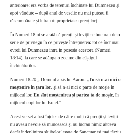
anterioare: era vorba de terenuri închinate lui Dumnezeu și
apoi vândute – după anul de veselie nu mai puteau fi
răscumpărate și intrau în proprietatea preoților)
În Numeri 18 ni se arată că preoții și leviții se bucurau de o
serie de privilegii în ce privește întreținerea: tot ce închinau
evreii lui Dumnezeu intra în posesia acestora (Numeri
18:14), la care se adăuga o zecime din câștigul
închinătorilor.
Numeri 18:20 „ Domnul a zis lui Aaron: „
Tu sã n-ai nici o
moștenire în țara lor
, și sã n-ai nici o parte de moșie în
mijlocul lor.
Eu sînt moștenirea și partea ta de moșie
, în
mijlocul copiilor lui Israel.”
Acest verset a fost înțeles de către mulți că preoții și leviții
nu aveau nevoie să muncească și nu lucrau nimic altceva
decât îndeplinirea slujbelor legate de Sanctuar (și mai târziu