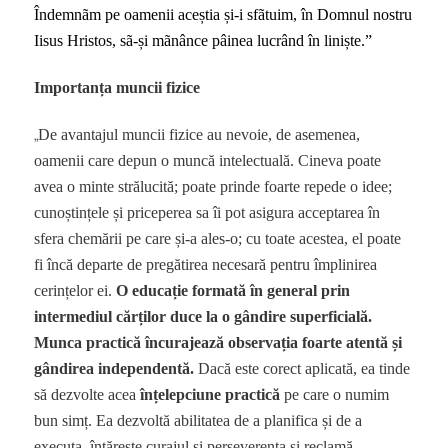
Îndemnãm pe oamenii aceștia și-i sfãtuim, în Domnul nostru
Iisus Hristos, sã-și mãnânce pâinea lucrând în liniște.”
Importanța muncii fizice
„
De avantajul muncii fizice au nevoie, de asemenea,
oamenii care depun o muncă intelectuală. Cineva poate
avea o minte strălucită; poate prinde foarte repede o idee;
cunoștințele și priceperea sa îi pot asigura acceptarea în
sfera chemării pe care și-a ales-o; cu toate acestea, el poate
fi încă departe de pregătirea necesară pentru împlinirea
cerințelor ei.
O educație formată în general prin
intermediul cărților duce la o gândire superficială.
Munca practică încurajează observația foarte atentă și
gândirea independentă.
Dacă este corect aplicată, ea tinde
să dezvolte acea
înțelepciune practică
pe care o numim
bun simț. Ea dezvoltă abilitatea de a planifica și de a
executa, întărește curajul și perseverența și reclamă