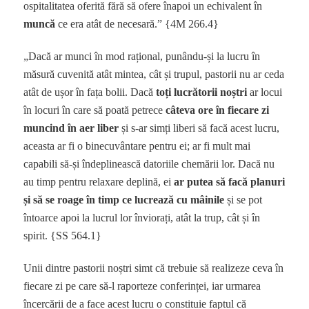
ospitalitatea oferită fără să ofere înapoi un echivalent în
muncă
ce era atât de necesară.” {4M 266.4}
„Dacă ar munci în mod rațional, punându-și la lucru în
măsură cuvenită atât mintea, cât și trupul, pastorii nu ar ceda
atât de ușor în fața bolii. Dacă
toți lucrătorii noștri
ar locui
în locuri în care să poată petrece
câteva ore în fiecare zi
muncind în aer liber
și s-ar simți liberi să facă acest lucru,
aceasta ar fi o binecuvântare pentru ei; ar fi mult mai
capabili să-și îndeplinească datoriile chemării lor. Dacă nu
au timp pentru relaxare deplină, ei
ar putea să facă planuri
și să se roage în timp ce lucrează cu mâinile
și se pot
întoarce apoi la lucrul lor înviorați, atât la trup, cât și în
spirit. {SS 564.1}
Unii dintre pastorii noștri simt că trebuie să realizeze ceva în
fiecare zi pe care să-l raporteze conferinței, iar urmarea
încercării de a face acest lucru o constituie faptul că