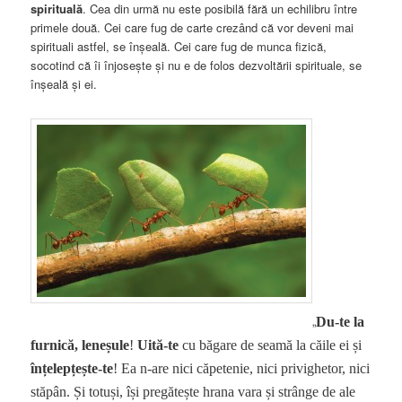
spirituală
. Cea din urmă nu este posibilă fără un echilibru între
primele două. Cei care fug de carte crezând că vor deveni mai
spirituali astfel, se înșeală. Cei care fug de munca fizică,
socotind că îi înjosește și nu e de folos dezvoltării spirituale, se
înșeală și ei.
„
Du-te
la
furnică, leneșule
!
Uită-te
cu băgare de seamă la căile ei și
înțelepțește-te
! Ea n-are nici căpetenie, nici privighetor, nici
stăpân. Și totuși, își pregătește hrana vara și strânge de ale