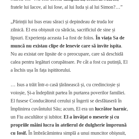
fratele lui Iacov, al lui Iose, al lui Iuda și al lui Simon?…”
„Părinții lui Isus erau săraci și depindeau de truda lor
zilnică. El era obișnuit cu sărăcia, sacrificiul de sine și
lipsuri. Experiența aceasta I-a fost de folos.
În viața Sa de
muncă nu existau clipe de lenevie care să invite ispita
.
Nu au existat ore lipsite de o preocupare, care să deschidă
calea pentru legături corupătoare. Pe cât a fost cu putință, El
a închis ușa în fața ispititorului.
… Isus a trăit într-o casă țărănească și, cu credincioșie și
voioșie, Și-a îndeplinit partea în purtarea poverilor familiei.
El fusese Conducătorul cerului și îngerii se desfătaseră în
împlinirea cuvântului Său; acum, El era un
lucrător harnic
,
un Fiu ascultător și iubitor.
El
a învățat o meserie și cu
propriile mâini lucra în atelierul de dulgherie împreună
cu Iosif.
În îmbrăcămintea simplă a unui muncitor obișnuit,