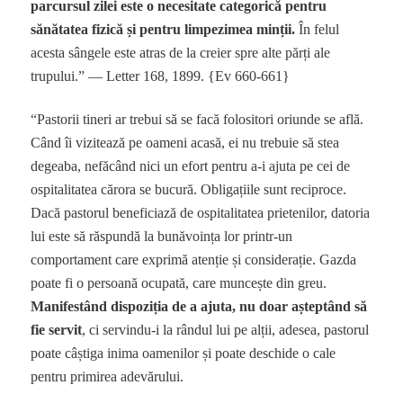
parcursul zilei este o necesitate categorică pentru
sănătatea fizică și pentru limpezimea minții.
În felul
acesta sângele este atras de la creier spre alte părți ale
trupului.” — Letter 168, 1899. {Ev 660-661}
“Pastorii tineri ar trebui să se facă folositori oriunde se află.
Când îi vizitează pe oameni acasă, ei nu trebuie să stea
degeaba, nefăcând nici un efort pentru a-i ajuta pe cei de
ospitalitatea cărora se bucură. Obligațiile sunt reciproce.
Dacă pastorul beneficiază de ospitalitatea prietenilor, datoria
lui este să răspundă la bunăvoința lor printr-un
comportament care exprimă atenție și considerație. Gazda
poate fi o persoană ocupată, care muncește din greu.
Manifestând dispoziția de a ajuta, nu doar așteptând să
fie servit
, ci servindu-i la rândul lui pe alții, adesea, pastorul
poate câștiga inima oamenilor și poate deschide o cale
pentru primirea adevărului.