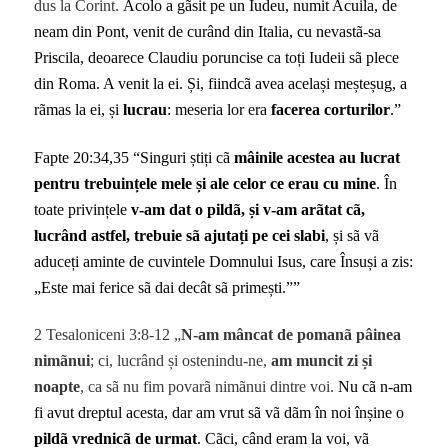
dus la Corint.
Acolo a gãsit pe un Iudeu, numit Acuila, de
neam din Pont, venit de curând din Italia, cu nevastã-sa
Priscila, deoarece Claudiu poruncise ca toți Iudeii sã plece
din Roma. A venit la ei. Și, fiindcã avea același meșteșug, a
rãmas la ei, și
lucrau
: meseria lor era
facerea corturilor
.”
Fapte 20:34,35 “Singuri știți cã
mâinile acestea au lucrat
pentru trebuințele mele și ale celor ce erau cu mine
. În
toate privințele
v-am dat o pildã, și v-am arãtat cã,
lucrând astfel, trebuie sã ajutați pe cei slabi
, și sã vã
aduceți aminte de cuvintele Domnului Isus, care Însuși a zis:
„Este mai ferice sã dai decât sã primești.””
2 Tesaloniceni 3:8-12 „
N-am mâncat de pomanã
pâinea
nimãnui
; ci, lucrând și ostenindu-ne,
am muncit zi și
noapte
, ca sã nu fim povarã nimãnui dintre voi.
Nu cã n-am
fi avut dreptul acesta, dar am vrut sã vã dãm în noi înșine o
pildã vrednicã de urmat
. Cãci, când eram la voi, vã