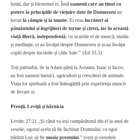
lumii, dar și blestemul ei. Însă
oamenii care au ținut cu
putere la principiile de viețuire date de Dumnezeu
au
locuit
la câmpie și la munte
. Ei erau
lucrători ai
pământului și îngrijitori de turme și cirezi, iar în această
viață liberă, independentă
, cu ocaziile ei de muncă, studiu
și meditație, ei au învățat despre Dumnezeu și și-au învățat
copiii despre lucrările și căile Sale.” {Ed 33.3}
Toți patriarhii, de la Adam până la Avraam, Isaac și Iacov,
au fost oameni harnici, agricultori și crescători de animale.
Viața lor spirituală a fost îmbogățită prin experiența muncii
de fiecare zi.
Preoții, Leviții și hărnicia
Levitic 27:21 „Și când va ieși cumpãrãtorul din el la anul de
veselie, ogorul acela sã fie închinat Domnului, ca ogor
hãrãzit Lui; sã fie
moșia preotului
.” (vezi și versetele