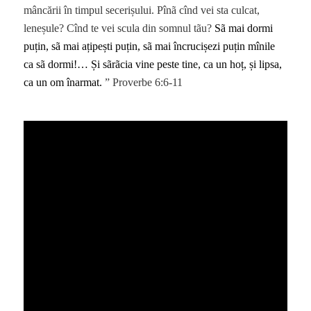
mâncării în timpul secerișului. Pînã cînd vei sta culcat,
leneșule? Cînd te vei scula din somnul tãu?
Sã mai dormi
puțin, sã mai ațipești puțin, sã mai încrucișezi puțin mînile
ca sã dormi!… Și sãrãcia vine peste tine, ca un hoț, și lipsa,
ca un om înarmat.
” Proverbe 6:6-11