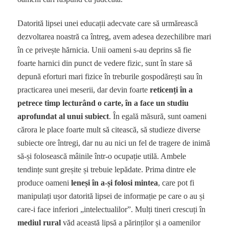
Datorită lipsei unei educații adecvate care să urmărească
dezvoltarea noastră ca întreg, avem adesea dezechilibre mari
în ce privește hărnicia. Unii oameni s-au deprins să fie
foarte harnici din punct de vedere fizic, sunt în stare să
depună eforturi mari fizice în treburile gospodărești sau în
practicarea unei meserii, dar devin foarte
reticenți în a
petrece timp lecturând o carte, în a face un studiu
aprofundat al unui subiect
. În egală măsură, sunt oameni
cărora le place foarte mult să citească, să studieze diverse
subiecte ore întregi, dar nu au nici un fel de tragere de inimă
să-și folosească mâinile într-o ocupație utilă. Ambele
tendințe sunt greșite și trebuie lepădate. Prima dintre ele
produce oameni
leneși în a-și folosi mintea
, care pot fi
manipulați ușor datorită lipsei de informație pe care o au și
care-i face inferiori „intelectualilor”. Mulți tineri crescuți în
mediul rural
văd această lipsă a părinților și a oamenilor