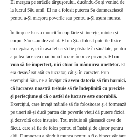
El mergea pe străzile târgușorului, ducându-Se și venind de
la lucrul Său umil. El nu a folosit puterea Sa dumnezeiască
pentru a-Și micșora poverile sau pentru a-Și ușura munca.
În timp ce Isus a muncit în copilărie și tinerețe, mintea și
corpul Său s-au dezvoltat. El nu Și-a folosit puterile fizice
cu nepăsare, ci în așa fel ca să fie păstrate în sănătate, pentru
a putea face cea mai bună lucrare în orice privință.
El nu
voia să fie imperfect, nici chiar în mânuirea uneltelor.
El
era desăvârșit atât ca lucrător, cât și în caracter. Prin
exemplul Său, ne-a învățat că
avem datoria să fim harnici,
că lucrarea noastră trebuie să fie îndeplinită cu precizie
și perfecțiune și că o astfel de lucrare este onorabilă.
Exercițiul, care învață mâinile să fie folositoare și-i formează
pe tineri să-și ducă partea din poverile vieții dă putere fizică
și dezvoltă orice însușire. Toți trebuie să găsească ceva de
făcut, care să fie de folos pentru ei înșiși și de ajutor pentru
alții. Dumnezeu a rânduit munca pentru a fi o binecuvântare