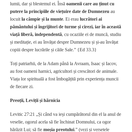
lumii, dar și blestemul ei. Însă
oamenii care au ținut cu
putere la principiile de viețuire date de Dumnezeu
au
locuit
la câmpie și la munte
. Ei erau
lucrători ai
pământului și îngrijitori de turme și cirezi, iar în această
viață liberă, independentă
, cu ocaziile ei de muncă, studiu
și meditație, ei au învățat despre Dumnezeu și și-au învățat
copiii despre lucrările și căile Sale.” {Ed 33.3}
Toți patriarhii, de la Adam până la Avraam, Isaac și Iacov,
au fost oameni harnici, agricultori și crescători de animale.
Viața lor spirituală a fost îmbogățită prin experiența muncii
de fiecare zi.
Preoții, Leviții și hărnicia
Levitic 27:21 „Și când va ieși cumpãrãtorul din el la anul de
veselie, ogorul acela sã fie închinat Domnului, ca ogor
hãrãzit Lui; sã fie
moșia preotului
.” (vezi și versetele