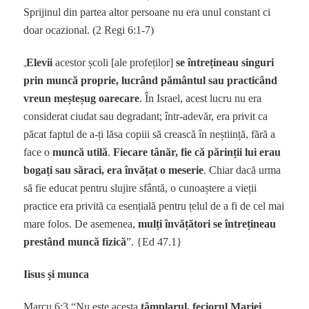
Sprijinul din partea altor persoane nu era unul constant ci
doar ocazional. (2 Regi 6:1-7)
„
Elevii
acestor școli [ale profeților]
se întrețineau singuri
prin muncă proprie, lucrând pământul sau practicând
vreun meșteșug oarecare
. În Israel, acest lucru nu era
considerat ciudat sau degradant; într-adevăr, era privit ca
păcat faptul de a-ți lăsa copiii să crească în neștiință, fără a
face o
muncă utilă
.
Fiecare tânăr, fie că părinții lui erau
bogați sau săraci, era învățat o meserie
. Chiar dacă urma
să fie educat pentru slujire sfântă, o cunoaștere a vieții
practice era privită ca esențială pentru țelul de a fi de cel mai
mare folos. De asemenea,
mulți învățători se întrețineau
prestând muncă fizică
”. {Ed 47.1}
Iisus și munca
Marcu 6:3 “Nu este acesta
tâmplarul, feciorul Mariei
,