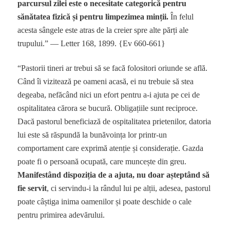
parcursul zilei este o necesitate categorică pentru
sănătatea fizică și pentru limpezimea minții.
În felul
acesta sângele este atras de la creier spre alte părți ale
trupului.” — Letter 168, 1899. {Ev 660-661}
“Pastorii tineri ar trebui să se facă folositori oriunde se află.
Când îi vizitează pe oameni acasă, ei nu trebuie să stea
degeaba, nefăcând nici un efort pentru a-i ajuta pe cei de
ospitalitatea cărora se bucură. Obligațiile sunt reciproce.
Dacă pastorul beneficiază de ospitalitatea prietenilor, datoria
lui este să răspundă la bunăvoința lor printr-un
comportament care exprimă atenție și considerație. Gazda
poate fi o persoană ocupată, care muncește din greu.
Manifestând dispoziția de a ajuta, nu doar așteptând să
fie servit
, ci servindu-i la rândul lui pe alții, adesea, pastorul
poate câștiga inima oamenilor și poate deschide o cale
pentru primirea adevărului.