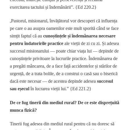
exercitarea tactului și îndemânării”. {Ed 220.2}
„
Pastorul, misionarul, învățătorul vor descoperi că influența
pe care o au asupra oamenilor este mult sporită când se face
simțit faptul că au
cunoștințele și îndemânarea necesare
pentru îndatoririle practice
ale vieții de zi cu zi. Și adesea
succesul misionarului — poate chiar viața lui — depinde de
cunoștințele privitoare la lucrurile practice. Îndemânarea de
a pregăti mâncarea, de a face față accidentelor și stărilor de
urgență, de a trata bolile, de a construi o casă sau o biserică
dacă este necesar — de acestea depinde adesea
succesul
sau eșecul
în lucrarea vieții lui.” {Ed 221.2}
De ce fug tinerii din mediul rural?
De ce este disprețuită
munca fizică?
Tinerii fug adesea din mediul rural pentru că nu doresc să