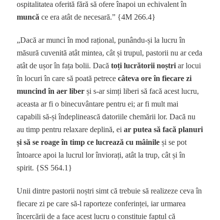
ospitalitatea oferită fără să ofere înapoi un echivalent în
muncă
ce era atât de necesară.” {4M 266.4}
„Dacă ar munci în mod rațional, punându-și la lucru în
măsură cuvenită atât mintea, cât și trupul, pastorii nu ar ceda
atât de ușor în fața bolii. Dacă
toți lucrătorii noștri
ar locui
în locuri în care să poată petrece
câteva ore în fiecare zi
muncind în aer liber
și s-ar simți liberi să facă acest lucru,
aceasta ar fi o binecuvântare pentru ei; ar fi mult mai
capabili să-și îndeplinească datoriile chemării lor. Dacă nu
au timp pentru relaxare deplină, ei
ar putea să facă planuri
și să se roage în timp ce lucrează cu mâinile
și se pot
întoarce apoi la lucrul lor înviorați, atât la trup, cât și în
spirit. {SS 564.1}
Unii dintre pastorii noștri simt că trebuie să realizeze ceva în
fiecare zi pe care să-l raporteze conferinței, iar urmarea
încercării de a face acest lucru o constituie faptul că