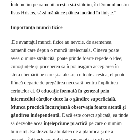
Îndemnãm pe oamenii aceștia și-i sfãtuim, în Domnul nostru
Iisus Hristos, sã-și mãnânce pâinea lucrând în liniște.”
Importanța muncii fizice
„
De avantajul muncii fizice au nevoie, de asemenea,
oamenii care depun o muncă intelectuală. Cineva poate
avea o minte strălucită; poate prinde foarte repede o idee;
cunoștințele și priceperea sa îi pot asigura acceptarea în
sfera chemării pe care și-a ales-o; cu toate acestea, el poate
fi încă departe de pregătirea necesară pentru împlinirea
cerințelor ei.
O educație formată în general prin
intermediul cărților duce la o gândire superficială.
Munca practică încurajează observația foarte atentă și
gândirea independentă.
Dacă este corect aplicată, ea tinde
să dezvolte acea
înțelepciune practică
pe care o numim
bun simț. Ea dezvoltă abilitatea de a planifica și de a
executa, întărește curajul și perseverența și reclamă