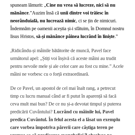
spuneam lãmurit: „
Cine nu vrea sã lucreze, nici sã nu
mãnânce
.”Auzim însã cã
unii dintre voi trãiesc în
neorânduialã, nu lucreazã nimic
, ci se țin de nimicuri.
Îndemnãm pe oamenii aceștia și-i sfãtuim, în Domnul nostru
Iisus Hristos,
sã-și mãnânce pâinea lucrând în liniște
.”
„
Ridicându-și mâinile bătătorite de muncă, Pavel face
următorul apel: „Știți voi înșivă că aceste mâini au trudit
pentru nevoile mele și ale celor care au fost cu mine.” Acele
mâini ne vorbesc cu o forță extraordinară.
De ce Pavel, un apostol de cel mai înalt rang, a petrecut
timp cu lucru manual când ar fi putut în aparență să facă
ceva mult mai bun? De ce nu și-a devotat timpul și puterea
predicării Cuvântului?
Lucrând cu mâinile lui, Pavel
predica Cuvântul. În felul acesta el a lăsat un exemplu
care vorbea împotriva părerii care câștiga teren pe