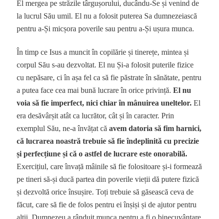
El mergea pe străzile târgușorului, ducându-Se și venind de
la lucrul Său umil. El nu a folosit puterea Sa dumnezeiască
pentru a-Și micșora poverile sau pentru a-Și ușura munca.
În timp ce Isus a muncit în copilărie și tinerețe, mintea și
corpul Său s-au dezvoltat. El nu Și-a folosit puterile fizice
cu nepăsare, ci în așa fel ca să fie păstrate în sănătate, pentru
a putea face cea mai bună lucrare în orice privință.
El nu
voia să fie imperfect, nici chiar în mânuirea uneltelor.
El
era desăvârșit atât ca lucrător, cât și în caracter. Prin
exemplul Său, ne-a învățat că
avem datoria să fim harnici,
că lucrarea noastră trebuie să fie îndeplinită cu precizie
și perfecțiune și că o astfel de lucrare este onorabilă.
Exercițiul, care învață mâinile să fie folositoare și-i formează
pe tineri să-și ducă partea din poverile vieții dă putere fizică
și dezvoltă orice însușire. Toți trebuie să găsească ceva de
făcut, care să fie de folos pentru ei înșiși și de ajutor pentru
alții. Dumnezeu a rânduit munca pentru a fi o binecuvântare