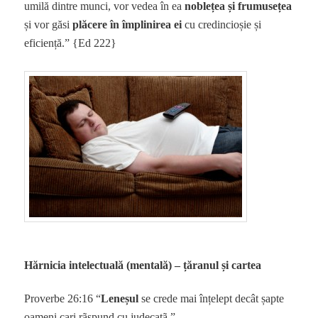
umilă dintre munci, vor vedea în ea
noblețea și frumusețea
și vor găsi
plăcere în împlinirea ei
cu credincioșie și
eficiență.” {Ed 222}
Hărnicia intelectuală (mentală) – țăranul și cartea
Proverbe 26:16 “
Leneșul
se crede mai înțelept decât șapte
oameni cari rãspund cu judecatã.”