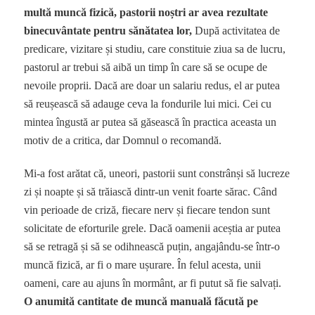
multă muncă fizică, pastorii noștri ar avea rezultate
binecuvântate pentru sănătatea lor,
După activitatea de
predicare, vizitare și studiu, care constituie ziua sa de lucru,
pastorul ar trebui să aibă un timp în care să se ocupe de
nevoile proprii. Dacă are doar un salariu redus, el ar putea
să reușească să adauge ceva la fondurile lui mici. Cei cu
mintea îngustă ar putea să găsească în practica aceasta un
motiv de a critica, dar Domnul o recomandă.
Mi-a fost arătat că, uneori, pastorii sunt constrânși să lucreze
zi și noapte și să trăiască dintr-un venit foarte sărac. Când
vin perioade de criză, fiecare nerv și fiecare tendon sunt
solicitate de eforturile grele. Dacă oamenii aceștia ar putea
să se retragă și să se odihnească puțin, angajându-se într-o
muncă fizică, ar fi o mare ușurare. În felul acesta, unii
oameni, care au ajuns în mormânt, ar fi putut să fie salvați.
O anumită cantitate de muncă manuală făcută pe