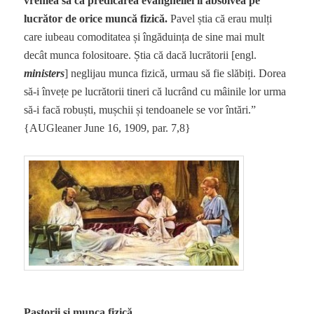
vremea sa că predicarea evangheliei îl absolvea pe
lucrător de orice muncă fizică.
Pavel știa că erau mulți
care iubeau comoditatea și îngăduința de sine mai mult
decât munca folositoare. Știa că dacă lucrătorii [engl.
ministers
] neglijau munca fizică, urmau să fie slăbiți. Dorea
să-i învețe pe lucrătorii tineri că lucrând cu mâinile lor urma
să-i facă robuști, mușchii și tendoanele se vor întări.”
{AUGleaner June 16, 1909, par. 7,8}
Pastorii și munca fizică