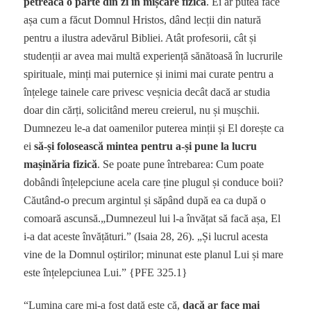
petreacă o parte din zi în mișcare fizică
. Ei ar putea face
așa cum a făcut Domnul Hristos, dând lecții din natură
pentru a ilustra adevărul Bibliei. Atât profesorii, cât și
studenții ar avea mai multă experiență sănătoasă în lucrurile
spirituale, minți mai puternice și inimi mai curate pentru a
înțelege tainele care privesc veșnicia decât dacă ar studia
doar din cărți, solicitând mereu creierul, nu și mușchii.
Dumnezeu le-a dat oamenilor puterea minții și El dorește ca
ei
să-și folosească mintea pentru a-și pune la lucru
mașinăria fizică
. Se poate pune întrebarea: Cum poate
dobândi înțelepciune acela care ține plugul și conduce boii?
Căutând-o precum argintul și săpând după ea ca după o
comoară ascunsă.„Dumnezeul lui l-a învățat să facă așa, El
i-a dat aceste învățături.” (Isaia 28, 26). „Și lucrul acesta
vine de la Domnul oștirilor; minunat este planul Lui și mare
este înțelepciunea Lui.” {PFE 325.1}
“Lumina care mi-a fost dată este că,
dacă ar face mai