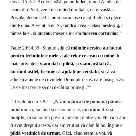
dus la Corint.
Acolo a gãsit pe un Iudeu, numit Acuila, de
neam din Pont, venit de curând din Italia, cu nevastã-sa
Priscila, deoarece Claudiu poruncise ca toți Iudeii sã plece
din Roma. A venit la ei. Și, fiindcã avea același meșteșug, a
rãmas la ei, și
lucrau
: meseria lor era
facerea corturilor
.”
Fapte 20:34,35 “Singuri știți cã
mâinile acestea au lucrat
pentru trebuințele mele și ale celor ce erau cu mine
. În
toate privințele
v-am dat o pildã, și v-am arãtat cã,
lucrând astfel, trebuie sã ajutați pe cei slabi
, și sã vã
aduceți aminte de cuvintele Domnului Isus, care Însuși a zis:
„Este mai ferice sã dai decât sã primești.””
2 Tesaloniceni 3:8-12 „
N-am mâncat de pomanã
pâinea
nimãnui
; ci, lucrând și ostenindu-ne,
am muncit zi și
noapte
, ca sã nu fim povarã nimãnui dintre voi.
Nu cã n-am
fi avut dreptul acesta, dar am vrut sã vã dãm în noi înșine o
pildã vrednicã de urmat
. Cãci, când eram la voi, vã