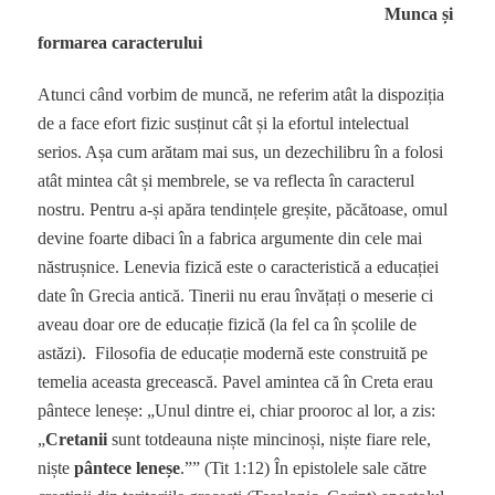
Munca și
formarea caracterului
Atunci când vorbim de muncă, ne referim atât la dispoziția
de a face efort fizic susținut cât și la efortul intelectual
serios. Așa cum arătam mai sus, un dezechilibru în a folosi
atât mintea cât și membrele, se va reflecta în caracterul
nostru. Pentru a-și apăra tendințele greșite, păcătoase, omul
devine foarte dibaci în a fabrica argumente din cele mai
năstrușnice. Lenevia fizică este o caracteristică a educației
date în Grecia antică. Tinerii nu erau învățați o meserie ci
aveau doar ore de educație fizică (la fel ca în școlile de
astăzi). Filosofia de educație modernă este construită pe
temelia aceasta grecească. Pavel amintea că în Creta erau
pântece leneșe: „Unul dintre ei, chiar prooroc al lor, a zis:
„
Cretanii
sunt totdeauna niște mincinoși, niște fiare rele,
niște
pântece leneșe
.”” (Tit 1:12) În epistolele sale către