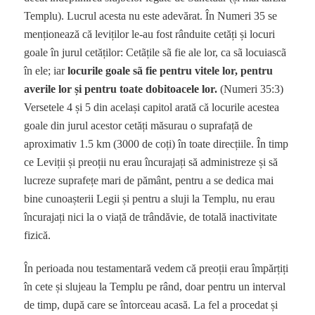
Templu). Lucrul acesta nu este adevărat. În Numeri 35 se
menționează că leviților le-au fost rânduite cetăți și locuri
goale în jurul cetăților: Cetãțile sã fie ale lor, ca sã locuiascã
în ele; iar
locurile goale sã fie pentru vitele lor, pentru
averile lor și pentru toate dobitoacele lor.
(Numeri 35:3)
Versetele 4 și 5 din același capitol arată că locurile acestea
goale din jurul acestor cetăți măsurau o suprafață de
aproximativ 1.5 km (3000 de coți) în toate direcțiile. În timp
ce Leviții și preoții nu erau încurajați să administreze și să
lucreze suprafețe mari de pământ, pentru a se dedica mai
bine cunoașterii Legii și pentru a sluji la Templu, nu erau
încurajați nici la o viață de trândăvie, de totală inactivitate
fizică.
În perioada nou testamentară vedem că preoții erau împărțiți
în cete și slujeau la Templu pe rând, doar pentru un interval
de timp, după care se întorceau acasă. La fel a procedat și