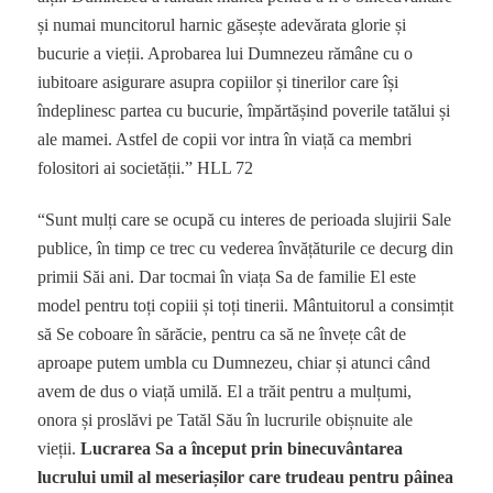
și numai muncitorul harnic găsește adevărata glorie și
bucurie a vieții. Aprobarea lui Dumnezeu rămâne cu o
iubitoare asigurare asupra copiilor și tinerilor care își
îndeplinesc partea cu bucurie, împărtășind poverile tatălui și
ale mamei. Astfel de copii vor intra în viață ca membri
folositori ai societății.” HLL 72
“Sunt mulți care se ocupă cu interes de perioada slujirii Sale
publice, în timp ce trec cu vederea învățăturile ce decurg din
primii Săi ani. Dar tocmai în viața Sa de familie El este
model pentru toți copiii și toți tinerii. Mântuitorul a consimțit
să Se coboare în sărăcie, pentru ca să ne învețe cât de
aproape putem umbla cu Dumnezeu, chiar și atunci când
avem de dus o viață umilă. El a trăit pentru a mulțumi,
onora și proslăvi pe Tatăl Său în lucrurile obișnuite ale
vieții.
Lucrarea Sa a început prin binecuvântarea
lucrului umil al meseriașilor care trudeau pentru pâinea