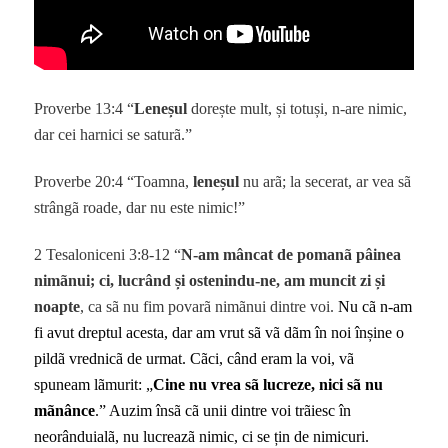
Proverbe 13:4 “
Leneșul
dorește mult, și totuși, n-are nimic,
dar cei harnici se saturã.”
Proverbe 20:4 “Toamna,
leneșul
nu arã; la secerat, ar vea sã
strângã roade, dar nu este nimic!”
2 Tesaloniceni 3:8-12 “
N-am mâncat de pomanã pâinea
nimãnui; ci, lucrând și ostenindu-ne, am muncit zi și
noapte
, ca sã nu fim povarã nimãnui dintre voi.
Nu cã n-am
fi avut dreptul acesta, dar am vrut sã vã dãm în noi înșine o
pildã vrednicã de urmat. Cãci, când eram la voi, vã
spuneam lãmurit: „
Cine nu vrea sã lucreze, nici sã nu
mãnânce
.” Auzim însã cã unii dintre voi trãiesc în
neorânduialã, nu lucreazã nimic, ci se țin de nimicuri.