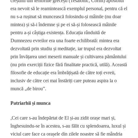
creștinii din teritoriile grecești (Tesalonic, Corint) apostolul
era nevoit să le reamintească exemplul personal, pentru că el
nu s-a rușinat să muncească folosindu-și mâinile (nu doar
mintea) și să-i îndemne și pe ei să-și folosească mâinile
pentru a-și câștiga existența. Educația rânduită de
Dumnezeu evreilor era una foarte echilibrată: mintea era
dezvoltată prin studiu și meditație, iar trupul era dezvoltat
prin învățarea unei meserii manuale și cultivarea pământului
(nu prin exerciții fizice fără finalitate practică, utilă). Această
filosofie de educație era îmbrățișată de către toți evreii,
inclusiv de către cei mai înstăriți care puteau aspira la o
muncă „de birou”.
Patriarhii și munca
„
Cei care s-au îndepărtat de El și-au zidit orașe mari și,
înghesuindu-se în acestea, s-au fălit cu splendoarea, luxul și
viciul care face ca orașele din zilele noastre să fie mândria