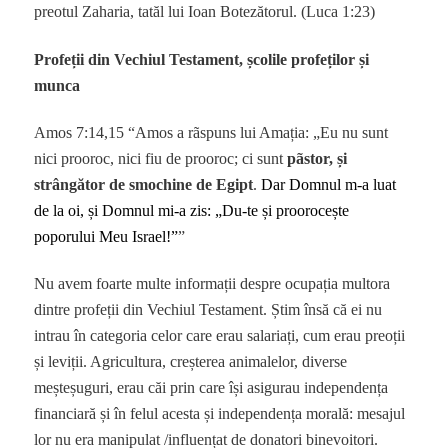
preotul Zaharia, tatăl lui Ioan Botezătorul. (Luca 1:23)
Profeții din Vechiul Testament, școlile profeților și
munca
Amos 7:14,15 “Amos a rãspuns lui Amația: „Eu nu sunt
nici prooroc, nici fiu de prooroc; ci sunt
pãstor, și
strângător de smochine de Egipt
.
Dar Domnul m-a luat
de la oi, și Domnul mi-a zis: „Du-te și proorocește
poporului Meu Israel!”
”
Nu avem foarte multe informații despre ocupația multora
dintre profeții din Vechiul Testament. Știm însă că ei nu
intrau în categoria celor care erau salariați, cum erau preoții
și leviții. Agricultura, creșterea animalelor, diverse
meșteșuguri, erau căi prin care își asigurau independența
financiară și în felul acesta și independența morală: mesajul
lor nu era manipulat /influențat de donatori binevoitori.