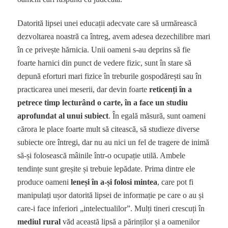
Datorită lipsei unei educații adecvate care să urmărească
dezvoltarea noastră ca întreg, avem adesea dezechilibre mari
în ce privește hărnicia. Unii oameni s-au deprins să fie
foarte harnici din punct de vedere fizic, sunt în stare să
depună eforturi mari fizice în treburile gospodărești sau în
practicarea unei meserii, dar devin foarte
reticenți în a
petrece timp lecturând o carte, în a face un studiu
aprofundat al unui subiect
. În egală măsură, sunt oameni
cărora le place foarte mult să citească, să studieze diverse
subiecte ore întregi, dar nu au nici un fel de tragere de inimă
să-și folosească mâinile într-o ocupație utilă. Ambele
tendințe sunt greșite și trebuie lepădate. Prima dintre ele
produce oameni
leneși în a-și folosi mintea
, care pot fi
manipulați ușor datorită lipsei de informație pe care o au și
care-i face inferiori „intelectualilor”. Mulți tineri crescuți în
mediul rural
văd această lipsă a părinților și a oamenilor