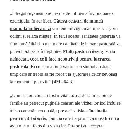
„Întregul organism are nevoie de influența înviorătoare a
exercițiului în aer liber.
Câteva ceasuri de muncă
manuală în fiecare zi
vor reînnoi vigoarea trupească și vor
odihni și relaxa mintea. În felul acesta, sănătatea generală va
fi îmbunătățită și o mai mare cantitate de lucrare pastorală va
putea fi adusă la îndeplinire.
Mulți pastori citesc și scriu
neîncetat, ceea ce îi face nepotriviți pentru lucrarea
pastorală
. Ei consumă timp valoros cu studiul abstract,
timp care ar trebui să fie folosit la ajutorarea celor nevoiași
la momentul potrivit.” {4M 264.3}
„Unii pastori care au fost invitați acasă de către capii de
familie au petrecut puținele ceasuri ale vizitei lor izolându-se
într-o cameră neocupată, spre a-și satisface
înclinația
pentru citit și scris
. Familia care i-a primit ca musafiri nu a
avut nici un folos din vizita lor. Pastorii au acceptat