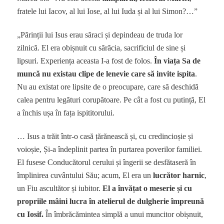
fratele lui Iacov, al lui Iose, al lui Iuda și al lui Simon?…”
„Părinții lui Isus erau săraci și depindeau de truda lor
zilnică. El era obișnuit cu sărăcia, sacrificiul de sine și
lipsuri. Experiența aceasta I-a fost de folos.
În viața Sa de
muncă nu existau clipe de lenevie care să invite ispita
.
Nu au existat ore lipsite de o preocupare, care să deschidă
calea pentru legături corupătoare. Pe cât a fost cu putință, El
a închis ușa în fața ispititorului.
… Isus a trăit într-o casă țărănească și, cu credincioșie și
voioșie, Și-a îndeplinit partea în purtarea poverilor familiei.
El fusese Conducătorul cerului și îngerii se desfătaseră în
împlinirea cuvântului Său; acum, El era un
lucrător harnic
,
un Fiu ascultător și iubitor.
El
a învățat o meserie și cu
propriile mâini lucra în atelierul de dulgherie împreună
cu Iosif.
În îmbrăcămintea simplă a unui muncitor obișnuit,