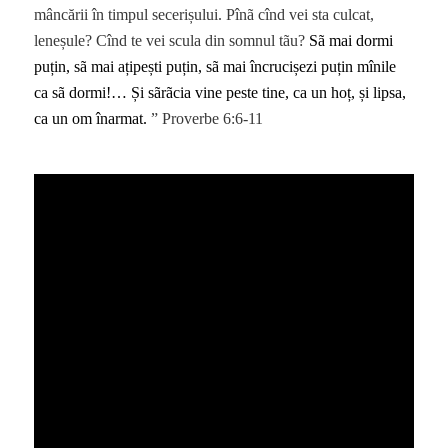
mâncării în timpul secerișului. Pînã cînd vei sta culcat,
leneșule? Cînd te vei scula din somnul tãu?
Sã mai dormi
puțin, sã mai ațipești puțin, sã mai încrucișezi puțin mînile
ca sã dormi!… Și sãrãcia vine peste tine, ca un hoț, și lipsa,
ca un om înarmat.
” Proverbe 6:6-11