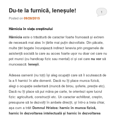
Du-te la furnică, leneșule!
1
Posted on
09/28/2015
Hărnicia în viața creștinului
Hărnicia
este o trăsătură de caracter foarte frumoasă și extrem
de necesară mai ales în țările mai puțin dezvoltate. Din păcate,
multe țări bogate încurajează indirect lenevia prin progamele de
asistență socială la care au acces foarte ușor nu doar cei care nu
pot munci (cu handicap fizic sau mental) ci și cei care
nu vor
să
muncească:
leneșii
.
Adesea oamenii (nu toți) își aleg ocupații care să îi scutească de
la a fi harnici în alte domenii. Dacă nu îți place munca fizică,
alegi o ocupație sedentară (muncă de birou, șoferie, preoție etc).
Dacă nu îți place să pui mâna pe carte, te orientezi spre lucrul
fizic: agricultură, construcții etc. Un caracter echilibrat, creștin,
presupune să te dezvolți în ambele direcții, și într-o a treia chiar,
așa cum a trăit
Domnul Hristos: harnic în munca fizică,
harnic în dezvoltarea intelectuală și harnic în dezvoltarea