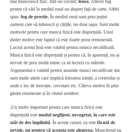
mai muncească fizic. Într-un cuvânt:
lenea
. Alteori fug
pentru că văd în mediul rural un dispreț față de carte. Altfel
spus:
fug de prostie
. În mediul rural sunt prea puțini
oameni care să iubească și cărțile, nu doar sapa. Sunt multe
motivele pentru care munca fizică este disprețuită. Unul
dintre motive este faptul că este foarte prost remunerată.
Lucrul acesta însă este valabil pentru munca necalificată.
Munca fizică este disprețuită și pentru că, în aparență, nu ai
nevoie de prea multă minte ca să lucrezi cu mâinile.
Argumentul e valabil pentru anumite munci necalificate dar
sunt multe altele care implică folosirea minții, a creierului și
unde e loc de inovație, cercetare etc. Câteva motive în plus
găsim enumerate și în citatul următor:
„
Un motiv important pentru care munca fizică este
disprețuită este
modul neglijent, necugetat, în care este
atât de des împlinită
. În aceste cazuri, ea este
făcută de
nevoie, nu pentru că aceasta este alegerea.
Muncitorul nu