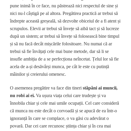
pune inimă în ce face, nu păstrează nici respectul de sine și
nici nu-l câștigă pe al altora. Pregătirea practică ar trebui să
îndrepte această greșeală, să dezvolte obiceiul de a fi atent și
scrupulos. Elevii ar trebui să învețe să aibă tact și să lucreze
după un sistem; ar trebui să învețe să folosească bine timpul
și să nu facă decât mișcările folositoare. Nu numai că ar
trebui să fie învățați cele mai bune metode, dar să li se
insufle ambiția de a se perfecționa neîncetat. Țelul lor să fie
acela de a-și desăvârși munca, pe cât le este cu putință
mâinilor și creierului omenesc.
O asemenea pregătire va face din tineri
stăpâni ai muncii,
nu robi ai ei.
Va ușura viața celui care trudește și va
înnobila chiar și cele mai umile ocupații. Cel care consideră
că munca nu este decât o corvoadă și se apucă de ea într-o
ignoranță în care se complace, o va găsi cu adevărat o
povară. Dar cei care recunosc știința chiar și în cea mai