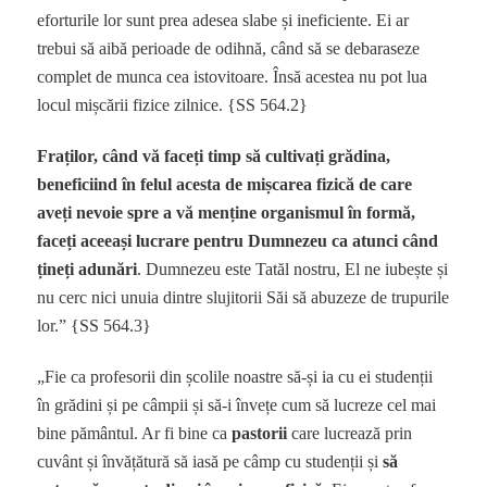
eforturile lor sunt prea adesea slabe și ineficiente. Ei ar
trebui să aibă perioade de odihnă, când să se debaraseze
complet de munca cea istovitoare. Însă acestea nu pot lua
locul mișcării fizice zilnice. {SS 564.2}
Fraților, când vă faceți timp să cultivați grădina,
beneficiind în felul acesta de mișcarea fizică de care
aveți nevoie spre a vă menține organismul în formă,
faceți aceeași lucrare pentru Dumnezeu ca atunci când
țineți adunări
. Dumnezeu este Tatăl nostru, El ne iubește și
nu cerc nici unuia dintre slujitorii Săi să abuzeze de trupurile
lor.” {SS 564.3}
„Fie ca profesorii din școlile noastre să-și ia cu ei studenții
în grădini și pe câmpii și să-i învețe cum să lucreze cel mai
bine pământul. Ar fi bine ca
pastorii
care lucrează prin
cuvânt și învățătură să iasă pe câmp cu studenții și
să