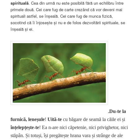
spirituală
. Cea din urmă nu este posibilă fără un echilibru între
primele două. Cei care fug de carte crezând că vor deveni mai
spirituali astfel, se înșeală. Cei care fug de munca fizică,
socotind că îi înjosește și nu e de folos dezvoltării spirituale, se
înșeală și ei.
„
Du-te
la
furnică, leneșule
!
Uită-te
cu băgare de seamă la căile ei și
înțelepțește-te
! Ea n-are nici căpetenie, nici privighetor, nici
stăpân. Și totuși, își pregătește hrana vara și strânge de ale