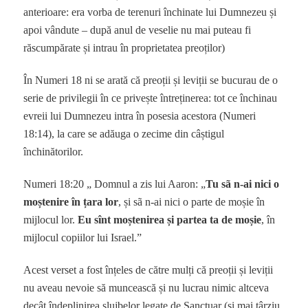
anterioare: era vorba de terenuri închinate lui Dumnezeu și
apoi vândute – după anul de veselie nu mai puteau fi
răscumpărate și intrau în proprietatea preoților)
În Numeri 18 ni se arată că preoții și leviții se bucurau de o
serie de privilegii în ce privește întreținerea: tot ce închinau
evreii lui Dumnezeu intra în posesia acestora (Numeri
18:14), la care se adăuga o zecime din câștigul
închinătorilor.
Numeri 18:20 „ Domnul a zis lui Aaron: „
Tu sã n-ai nici o
moștenire în țara lor
, și sã n-ai nici o parte de moșie în
mijlocul lor.
Eu sînt moștenirea și partea ta de moșie
, în
mijlocul copiilor lui Israel.”
Acest verset a fost înțeles de către mulți că preoții și leviții
nu aveau nevoie să muncească și nu lucrau nimic altceva
decât îndeplinirea slujbelor legate de Sanctuar (și mai târziu