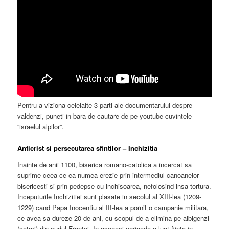
Pentru a viziona celelalte 3 parti ale documentarului despre
valdenzi, puneti in bara de cautare de pe youtube cuvintele
“israelul alpilor”.
Anticrist si persecutarea sfintilor – Inchizitia
Inainte de anii 1100, biserica romano-catolica a incercat sa
suprime ceea ce ea numea erezie prin intermediul canoanelor
bisericesti si prin pedepse cu inchisoarea, nefolosind insa tortura.
Inceputurile Inchizitiei sunt plasate in secolul al XIII-lea (1209-
1229) cand Papa Inocentiu al III-lea a pornit o campanie militara,
ce avea sa dureze 20 de ani, cu scopul de a elimina pe albigenzi
(catari) din sudul Frantei. In aceeasi perioada a luat fiinta in