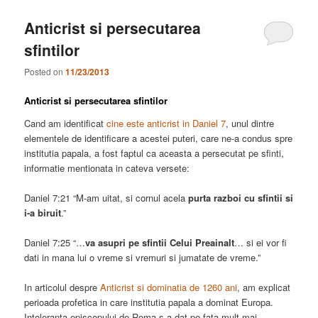
Anticrist si persecutarea
sfintilor
Posted on
11/23/2013
Anticrist si persecutarea sfintilor
Cand am identificat
cine este anticrist in Daniel 7
, unul dintre
elementele de identificare a acestei puteri, care ne-a condus spre
institutia papala, a fost faptul ca aceasta a persecutat pe sfinti,
informatie mentionata in cateva versete:
Daniel 7:21 “M-am uitat, si cornul acela
purta razboi cu sfintii si
i-a biruit
.”
Daniel 7:25 “…
va asupri pe sfintii Celui Preainalt
… si ei vor fi
dati in mana lui o vreme si vremuri si jumatate de vreme.”
In articolul despre
Anticrist si dominatia de 1260 ani
, am explicat
perioada profetica in care institutia papala a dominat Europa.
Intoleranta episcopului de Roma s-a dat pe fata mult mai