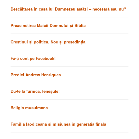
Descălțarea în casa lui Dumnezeu astăzi – necesară sau nu?
Preacinstirea Maicii Domnului și Biblia
Creștinul și politica. Noe și președinția.
Fă-ți cont pe Facebook!
Predici Andrew Henriques
Du-te la furnică, leneșule!
Religia musulmana
Familia laodiceana si misiunea in generatia finala