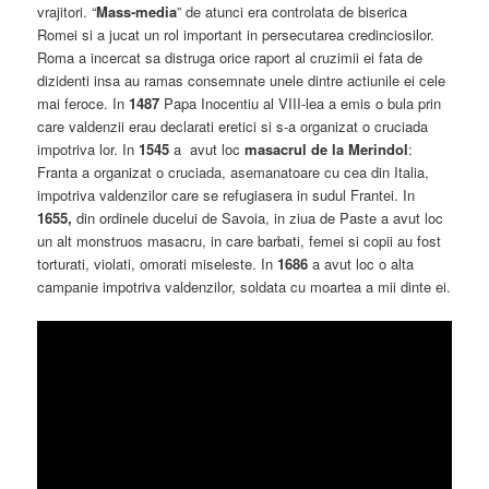
vrajitori. “
Mass-media
” de atunci era controlata de biserica
Romei si a jucat un rol important in persecutarea credinciosilor.
Roma a incercat sa distruga orice raport al cruzimii ei fata de
dizidenti insa au ramas consemnate unele dintre actiunile ei cele
mai feroce. In
1487
Papa Inocentiu al VIII-lea a emis o bula prin
care valdenzii erau declarati eretici si s-a organizat o cruciada
impotriva lor. In
1545
a avut loc
masacrul de la Merindol
:
Franta a organizat o cruciada, asemanatoare cu cea din Italia,
impotriva valdenzilor care se refugiasera in sudul Frantei. In
1655,
din ordinele ducelui de Savoia, in ziua de Paste a avut loc
un alt monstruos masacru, in care barbati, femei si copii au fost
torturati, violati, omorati miseleste. In
1686
a avut loc o alta
campanie impotriva valdenzilor, soldata cu moartea a mii dinte ei.