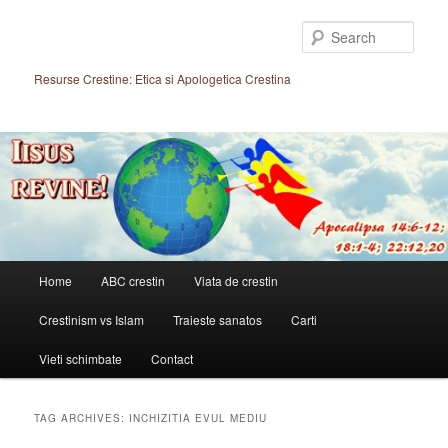
Skip
Skip
to
to
Sear
primary
secondary
content
content
Resurse Crestine: Etica si Apologetica Crestina
Main
Home
ABC crestin
Viata de crestin
menu
Crestinism vs Islam
Traieste sanatos
Carti
Vieti schimbate
Contact
TAG ARCHIVES:
INCHIZITIA EVUL MEDIU