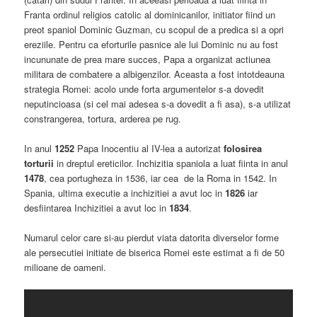
Franta ordinul religios catolic al dominicanilor, initiator fiind un
preot spaniol Dominic Guzman, cu scopul de a predica si a opri
ereziile. Pentru ca eforturile pasnice ale lui Dominic nu au fost
incununate de prea mare succes, Papa a organizat actiunea
militara de combatere a albigenzilor. Aceasta a fost intotdeauna
strategia Romei: acolo unde forta argumentelor s-a dovedit
neputincioasa (si cel mai adesea s-a dovedit a fi asa), s-a utilizat
constrangerea, tortura, arderea pe rug.
In anul
1252
Papa Inocentiu al IV-lea a autorizat
folosirea
torturii
in dreptul ereticilor. Inchizitia spaniola a luat fiinta in anul
1478
, cea portugheza in 1536, iar cea de la Roma in 1542. In
Spania, ultima executie a inchizitiei a avut loc in
1826
iar
desfiintarea Inchizitiei a avut loc in
1834
.
Numarul celor care si-au pierdut viata datorita diverselor forme
ale persecutiei initiate de biserica Romei este estimat a fi de 50
milioane de oameni.