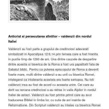
Anticrist si persecutarea sfintilor – valdenzii din nordul
Italiei
Valdenzii au fost parte a grupului de credinciosi adevarati
simbolizati in Apocalipsa 12:6,14 prin femeia care a fost hranita
in pustie timp de 1260 de ani. Una dintre cauzele de despartire
dintre acestia si biserica de la Roma a fost ura papalitatii fata de
Sabatul biblic. Pentru ca puterea episcopului de Roma a devenit
foarte mare, multi dintre valdenzi s-au unit cu biserica Romei,
intelegand ca intoleranta acesteia era foarte serioasa. Nu toti
valdenzii insa au fost de acord cu aceasta unire. Cei care au
dorit sa ramana credinciosi s-au retras in vaile Alpilor in nordul
Italiei de astazi. Valdenzii au fost printre primii care au avut
traducerea Bibliei in limba lor, cu sute de ani inainte de
Reformatiune. Din Scripturi valdenzii au inteles ca biserica Romei