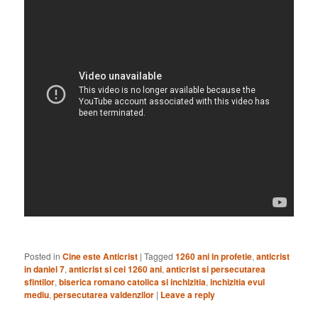
Posted in
Cine este Anticrist
|
Tagged
1260 ani in profetie
,
anticrist
in daniel 7
,
anticrist si cei 1260 ani
,
anticrist si persecutarea
sfintilor
,
biserica romano catolica si inchizitia
,
inchizitia evul
mediu
,
persecutarea valdenzilor
|
Leave a reply