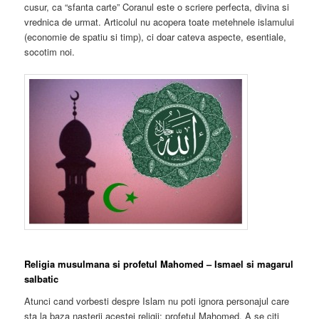
cusur, ca “sfanta carte” Coranul este o scriere perfecta, divina si
vrednica de urmat. Articolul nu acopera toate metehnele islamului
(economie de spatiu si timp), ci doar cateva aspecte, esentiale,
socotim noi.
Religia musulmana si profetul Mahomed – Ismael si magarul
salbatic
Atunci cand vorbesti despre Islam nu poti ignora personajul care
sta la baza nasterii acestei religii: profetul Mahomed. A se citi