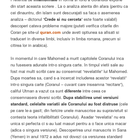
din start aceasta scriere . La o analiza atenta din afara (pentru ca
cei dinauntru, din islam sunt descurajati sa faca o asemenea
analiza – dictonul “
Crede si nu cerceta
” este foarte valabil)
descoperi cateva probleme majore:(puteti verifica citarile din
Coran pe site-ul
quran.com
unde aveti optiunea sa afisati si
traduceri in diverse limbi, inclusiv in limba romana, precum si
citirea lor in arabica).
In momentul in care Mahomed a murit capitolele Coranului inca
nu fusesera adunate intr-o singura carte. In timpul vietii sale au
fost mai multi scribi care au consemnat “revelatiile” lui Mahomed.
Dupa moartea sa, cand s-a incercat includerea acestor “revelatii”
intr-o singura carte (Coranul – cuvant care inseamna “recitare”),
califul Utman a vazut ca sunt
diferente
intre ceea ce
consemnasera diversi scribi.
Dupa stabilirea unei versiuni
standard, celelalte variatii ale Coranului au fost distruse
(cele
pe care le-a gasit; din fericire unele manuscrise au supravietuit si
contesta teoria infailibilitatii Coranului). Asadar “revelatia” nu era
unica si perfecta ci s-au luat masuri pentru a o face unica macar
(adica o singura versiune). Descoperirea unui manuscris in Sana
(Yemen) in anul 1972 a adus noi dovezi ca versiunea standard