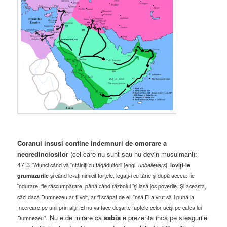
Coranul insusi contine indemnuri de omorare a
necredinciosilor
(cei care nu sunt sau nu devin musulmani):
47:3 “
Atunci când vă întâlniţi cu tăgăduitorii [engl.
unbelievers
],
loviţi-le
grumazurile
şi când le-aţi nimicit forţele, legaţi-i cu tărie şi după aceea: fie
îndurare, fie răscumpărare, până când războiul îşi lasă jos poverile. Şi aceasta,
căci dacă Dumnezeu ar fi voit, ar fi scăpat de ei, însă El a vrut să-i pună la
încercare pe unii prin alţii. El nu va face deşarte faptele celor ucişi pe calea lui
“. Nu e de mirare ca
sabia
e prezenta inca pe steagurile
Dumnezeu