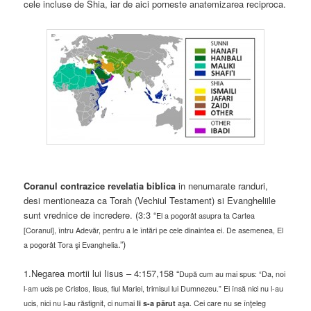
cele incluse de Shia, iar de aici porneste anatemizarea reciproca.
Coranul contrazice revelatia biblica
in nenumarate randuri,
desi mentioneaza ca Torah (Vechiul Testament) si Evangheliile
sunt vrednice de incredere. (3:3 “
El a pogorât asupra ta Cartea
[Coranul], întru Adevăr, pentru a le întări pe cele dinaintea ei. De asemenea, El
.”)
a pogorât Tora şi Evanghelia
1.Negarea mortii lui Iisus – 4:157,158 “
După cum au mai spus: “Da, noi
l-am ucis pe Cristos, Iisus, fiul Mariei, trimisul lui Dumnezeu.” Ei însă nici nu l-au
ucis, nici nu l-au răstignit, ci numai
li s-a părut
aşa. Cei care nu se înţeleg