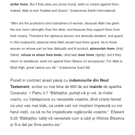
strike them
. But if they obey you [once more], seek no means against them.
Indeed, Allah is ever Exalted and Grand.” (traducerea Sahih International)
“Men are the protectors and maintainers of women, because Allah has given
the one more (strength) than the other, and because they support them from
their means. Therefore the righteous women are devoutly obedient, and guard
in (the husband’s) absence what Allah would have them guard. As to those
women on whose part ye fear disloyalty and ill-conduct,
admonish them
(first),
(Next),
refuse to share their beds
, (And last)
beat them
(lightly); but if they
return to obedience, seek not against them Means (of annoyance): For Allah is
Most High, great (above you all).” (traducerea Yusuf Ali)
Puneti in contrast acest pasaj cu
indemnurile din Noul
Testament
, scrise cu mai bine de 600 de ani
inainte
de aparitia
Coranului: 1 Petru 3:7 “Bãrbaților, purtați-vã și voi, la rîndul
vostru, cu înțelepciune cu nevestele voastre, dînd cinste femeii
ca unui vas mai slab, ca unele cari vor moșteni împreunã cu voi
harul vieții, ca sã nu fie împiedicate rugãciunile voastre.” Efeseni
5:25 “Bãrbaților, iubiți-vã nevestele cum a iubit și Hristos Biserica
și S-a dat pe Sine pentru ea.”