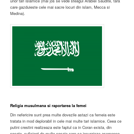
unor tari islamice (mai jos se vede steagul Arabiei Saudite, tara
care gazduieste cele mai sacre locuri din islam, Mecca si
Medina).
Religia musulmana si raportarea la femei
Din nefericire sunt prea multe dovezile astazi ca femeia este
tratata in mod deplorabil in cele mai multe tari islamice. Ceea ce
putini crestini realizeaza este faptul ca in Coran exista, din
pacate, suficient de multe pasaje care sa incurajeze asemenea