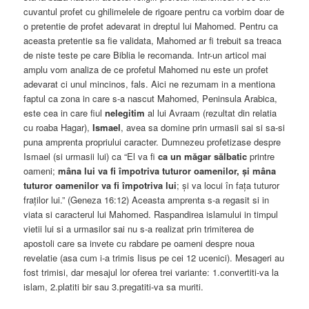
cuvantul profet cu ghilimelele de rigoare pentru ca vorbim doar de
o pretentie de profet adevarat in dreptul lui Mahomed. Pentru ca
aceasta pretentie sa fie validata, Mahomed ar fi trebuit sa treaca
de niste teste pe care Biblia le recomanda. Intr-un articol mai
amplu vom analiza de ce profetul Mahomed nu este un profet
adevarat ci unul mincinos, fals. Aici ne rezumam in a mentiona
faptul ca zona in care s-a nascut Mahomed, Peninsula Arabica,
este cea in care fiul
nelegitim
al lui Avraam (rezultat din relatia
cu roaba Hagar),
Ismael
, avea sa domine prin urmasii sai si sa-si
puna amprenta propriului caracter. Dumnezeu profetizase despre
Ismael (si urmasii lui) ca “El va fi
ca un măgar sălbatic
printre
oameni;
mâna lui va fi împotriva tuturor oamenilor, și mâna
tuturor oamenilor va fi împotriva lui
; și va locui în fața tuturor
fraților lui.” (Geneza 16:12) Aceasta amprenta s-a regasit si in
viata si caracterul lui Mahomed. Raspandirea islamului in timpul
vietii lui si a urmasilor sai nu s-a realizat prin trimiterea de
apostoli care sa invete cu rabdare pe oameni despre noua
revelatie (asa cum i-a trimis Iisus pe cei 12 ucenici). Mesageri au
fost trimisi, dar mesajul lor oferea trei variante: 1.convertiti-va la
islam, 2.platiti bir sau 3.pregatiti-va sa muriti.