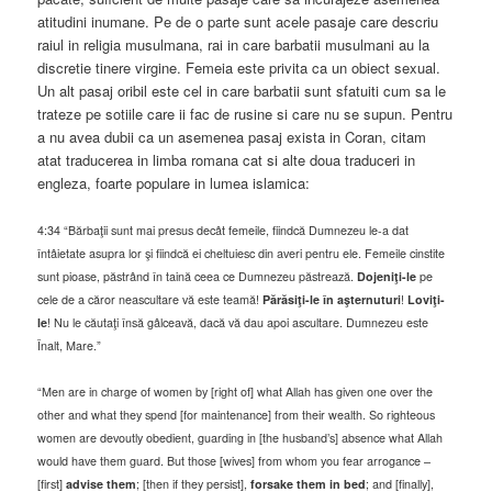
atitudini inumane. Pe de o parte sunt acele pasaje care descriu
raiul in religia musulmana, rai in care barbatii musulmani au la
discretie tinere virgine. Femeia este privita ca un obiect sexual.
Un alt pasaj oribil este cel in care barbatii sunt sfatuiti cum sa le
trateze pe sotiile care ii fac de rusine si care nu se supun. Pentru
a nu avea dubii ca un asemenea pasaj exista in Coran, citam
atat traducerea in limba romana cat si alte doua traduceri in
engleza, foarte populare in lumea islamica:
4:34 “Bărbaţii sunt mai presus decât femeile, fiindcă Dumnezeu le-a dat
întâietate asupra lor şi fiindcă ei cheltuiesc din averi pentru ele. Femeile cinstite
sunt pioase, păstrând în taină ceea ce Dumnezeu păstrează.
Dojeniţi-le
pe
cele de a căror neascultare vă este teamă!
Părăsiţi-le în aşternuturi
!
Loviţi-
le
! Nu le căutaţi însă gâlceavă, dacă vă dau apoi ascultare. Dumnezeu este
Înalt, Mare.”
“Men are in charge of women by [right of] what Allah has given one over the
other and what they spend [for maintenance] from their wealth. So righteous
women are devoutly obedient, guarding in [the husband’s] absence what Allah
would have them guard. But those [wives] from whom you fear arrogance –
[first]
advise them
; [then if they persist],
forsake them in bed
; and [finally],