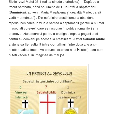
Bibliei vezi Matei 28:1 (editia sinodala ortodoxa) – “Dupã ce a
trecut sâmbãta, când se lumina de
ziua întâi a sãptãmânii
(Duminicã)
, au venit Maria Magdalena și cealaltã Marie, ca sã
vadã mormântul.”) . Din nefericire crestinismul a abandonat
repede inchinarea in ziua a saptea a saptamanii (pentru a nu mai
fi asociati cu evreii care se rasculau impotriva romanilor) si a
promovat ziua soarelui pentru a castiga simpatia paganilor si
pentru a-i converti pe acestia la crestinism. Astfel
Sabatul biblic
a ajuns sa fie rastignit
intre doi talhari
, intre doua zile anti-
hristice (adica impotriva poruncii exprese a lui Hristos), asa cum
puteti vedea si in imaginea de mai jos: