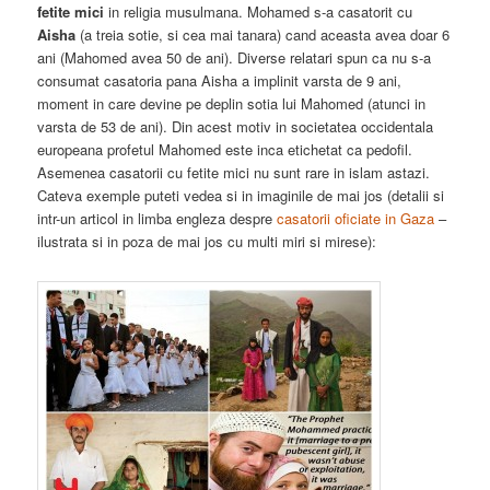
fetite mici
in religia musulmana. Mohamed s-a casatorit cu
Aisha
(a treia sotie, si cea mai tanara) cand aceasta avea doar 6
ani (Mahomed avea 50 de ani). Diverse relatari spun ca nu s-a
consumat casatoria pana Aisha a implinit varsta de 9 ani,
moment in care devine pe deplin sotia lui Mahomed (atunci in
varsta de 53 de ani). Din acest motiv in societatea occidentala
europeana profetul Mahomed este inca etichetat ca pedofil.
Asemenea casatorii cu fetite mici nu sunt rare in islam astazi.
Cateva exemple puteti vedea si in imaginile de mai jos (detalii si
intr-un articol in limba engleza despre
casatorii oficiate in Gaza
–
ilustrata si in poza de mai jos cu multi miri si mirese):