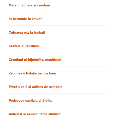
Mersul la mare si crestinii
In bermude la amvon
Culoarea roz la barbati
Cravata si crestinul
Crestinul si bijuteriile, machiajul
Zecimea – Batalia pentru bani
Evrei 4 vs 9 si odihna de sambata
Pedeapsa capitala si Biblia
Anticrist si persecutarea sfintilor