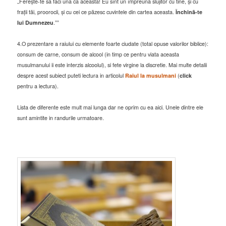
„Ferește-te sã faci una ca aceasta! Eu sînt un împreunã slujitor cu tine, și cu
frații tãi, proorocii, și cu cei ce pãzesc cuvintele din cartea aceasta.
Închinã-te
lui Dumnezeu
.””
4.O prezentare a raiului cu elemente foarte ciudate (total opuse valorilor biblice):
consum de carne, consum de alcool (in timp ce pentru viata aceasta
musulmanului ii este interzis alcoolul), si fete virgine la discretie. Mai multe detalii
despre acest subiect puteti lectura in articolul
Raiul la musulmani
(
click
pentru a lectura).
Lista de diferente este mult mai lunga dar ne oprim cu ea aici. Unele dintre ele
sunt amintite in randurile urmatoare.