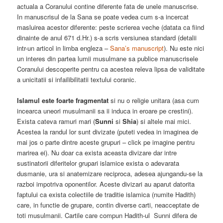
actuala a Coranului contine diferente fata de unele manuscrise.
In manuscrisul de la Sana se poate vedea cum s-a incercat
masluirea acestor diferente: peste scrierea veche (datata ca fiind
dinainte de anul 671 d.Hr.) s-a scris versiunea standard (detalii
intr-un articol in limba engleza –
Sana’s manuscript
). Nu este nici
un interes din partea lumii musulmane sa publice manuscrisele
Coranului descoperite pentru ca acestea releva lipsa de validitate
a unicitatii si infailibilitatii textului coranic.
Islamul este foarte fragmentat
si nu o religie unitara (asa cum
incearca uneori musulmanii sa ii induca in eroare pe crestini).
Exista cateva ramuri mari (
Sunni
si
Shia
) si altele mai mici.
Acestea la randul lor sunt divizate (puteti vedea in imaginea de
mai jos o parte dintre aceste grupuri – click pe imagine pentru
marirea ei). Nu doar ca exista aceasta divizare dar intre
sustinatorii diferitelor grupari islamice exista o adevarata
dusmanie, ura si anatemizare reciproca, adesea ajungandu-se la
razboi impotriva oponentilor. Aceste divizari au aparut datorita
faptului ca exista colectiile de traditie islamica (numite Hadith)
care, in functie de grupare, contin diverse carti, neacceptate de
toti musulmanii. Cartile care compun Hadith-ul Sunni difera de