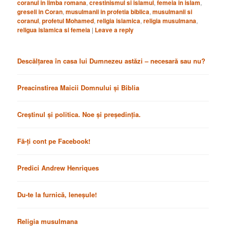
coranul in limba romana
,
crestinismul si islamul
,
femeia in islam
,
greseli in Coran
,
musulmanii in profetia biblica
,
musulmanii si
coranul
,
profetul Mohamed
,
religia islamica
,
religia musulmana
,
religua islamica si femeia
|
Leave a reply
Descălțarea în casa lui Dumnezeu astăzi – necesară sau nu?
Preacinstirea Maicii Domnului și Biblia
Creștinul și politica. Noe și președinția.
Fă-ți cont pe Facebook!
Predici Andrew Henriques
Du-te la furnică, leneșule!
Religia musulmana