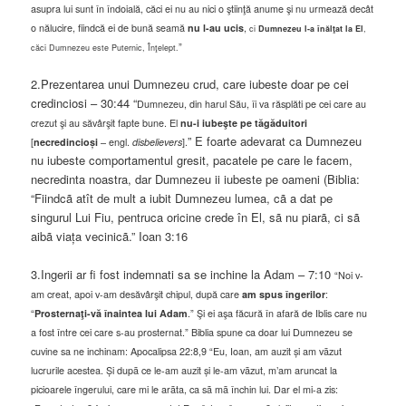
asupra lui sunt în îndoială, căci ei nu au nici o ştiinţă anume şi nu urmează decât
o nălucire, fiindcă ei de bună seamă
nu l-au ucis
,
ci
Dumnezeu l-a înălţat la El
,
”
căci Dumnezeu este Puternic, Înţelept.
2.Prezentarea unui Dumnezeu crud, care iubeste doar pe cei
credinciosi – 30:44 “
Dumnezeu, din harul Său, îi va răsplăti pe cei care au
crezut şi au săvârşit fapte bune. El
nu-i iubeşte pe tăgăduitori
” E foarte adevarat ca Dumnezeu
[
necredincioși
– engl.
disbelievers
].
nu iubeste comportamentul gresit, pacatele pe care le facem,
necredinta noastra, dar Dumnezeu ii iubeste pe oameni (Biblia:
“Fiindcã atît de mult a iubit Dumnezeu lumea, cã a dat pe
singurul Lui Fiu, pentruca oricine crede în El, sã nu piarã, ci sã
aibã viața vecinicã.” Ioan 3:16
3.Ingerii ar fi fost indemnati sa se inchine la Adam – 7:10
“Noi v-
am creat, apoi v-am desăvârşit chipul, după care
am spus îngerilor
:
“
Prosternaţi-vă înaintea lui Adam
.” Şi ei aşa făcură în afară de Iblis care nu
a fost între cei care s-au prosternat.” Biblia spune ca doar lui Dumnezeu se
cuvine sa ne inchinam: Apocalipsa 22:8,9 “Eu, Ioan, am auzit și am vãzut
lucrurile acestea. Și dupã ce le-am auzit și le-am vãzut, m’am aruncat la
picioarele îngerului, care mi le arãta, ca sã mã închin lui. Dar el mi-a zis: