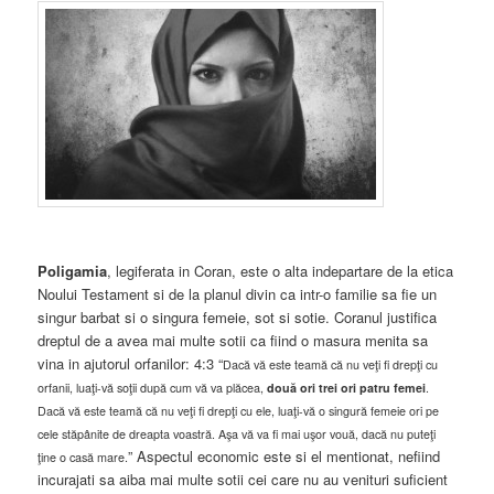
Poligamia
, legiferata in Coran, este o alta indepartare de la etica
Noului Testament si de la planul divin ca intr-o familie sa fie un
singur barbat si o singura femeie, sot si sotie. Coranul justifica
dreptul de a avea mai multe sotii ca fiind o masura menita sa
vina in ajutorul orfanilor: 4:3 “
Dacă vă este teamă că nu veţi fi drepţi cu
orfanii, luaţi-vă soţii după cum vă va plăcea,
două ori trei ori patru femei
.
Dacă vă este teamă că nu veţi fi drepţi cu ele, luaţi-vă o singură femeie ori pe
cele stăpânite de dreapta voastră. Aşa vă va fi mai uşor vouă, dacă nu puteţi
” Aspectul economic este si el mentionat, nefiind
ţine o casă mare.
incurajati sa aiba mai multe sotii cei care nu au venituri suficient