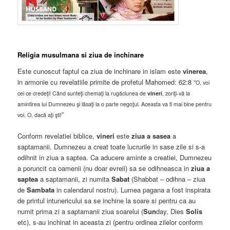
Religia musulmana si ziua de inchinare
Este cunoscut faptul ca ziua de inchinare in islam este
vinerea
,
in armonie cu revelatiile primite de profetul Mahomed: 62:8 “
O, voi
cei ce credeţi! Când sunteţi chemaţi la rugăciunea de
vineri
, zoriţi-vă la
amintirea lui Dumnezeu şi lăsaţi la o parte negoţul. Aceasta va fi mai bine pentru
”
voi. O, dacă aţi şti!
Conform revelatiei biblice,
vineri
este
ziua a sasea
a
saptamanii. Dumnezeu a creat toate lucrurile in sase zile si s-a
odihnit in ziua a saptea. Ca aducere aminte a creatiei, Dumnezeu
a poruncit ca oamenii (nu doar evreii) sa se odihneasca in
ziua a
saptea
a saptamanii, zi numita
Sabat
(Shabbat – odihna – ziua
de
Sambata
in calendarul nostru). Lumea pagana a fost inspirata
de printul intunericului sa se inchine la soare si pentru ca au
numit prima zi a saptamanii ziua soarelui (
Sun
day, Dies
Solis
etc), s-au inchinat in aceasta zi (pentru ordinea zilelor conform