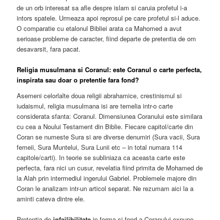
de un orb interesat sa afle despre islam si caruia profetul i-a
intors spatele. Urmeaza apoi reprosul pe care profetul si-l aduce.
O comparatie cu etalonul Bibliei arata ca Mahomed a avut
serioase probleme de caracter, fiind departe de pretentia de om
desavarsit, fara pacat.
Religia musulmana si Coranul: este Coranul o carte perfecta,
inspirata sau doar o pretentie fara fond?
Asemeni celorlalte doua religii abrahamice, crestinismul si
iudaismul, religia musulmana isi are temelia intr-o carte
considerata sfanta: Coranul. Dimensiunea Coranului este similara
cu cea a Noului Testament din Biblie. Fiecare capitol/carte din
Coran se numeste Sura si are diverse denumiri (Sura vacii, Sura
femeii, Sura Muntelui, Sura Lunii etc – in total numara 114
capitole/carti). In teorie se subliniaza ca aceasta carte este
perfecta, fara nici un cusur, revelatia fiind primita de Mohamed de
la Alah prin intermediul ingerului Gabriel. Problemele majore din
Coran le analizam intr-un articol separat. Ne rezumam aici la a
aminti cateva dintre ele.
Pretentia de
infailibilitate
in forma si fond a Coranului expune