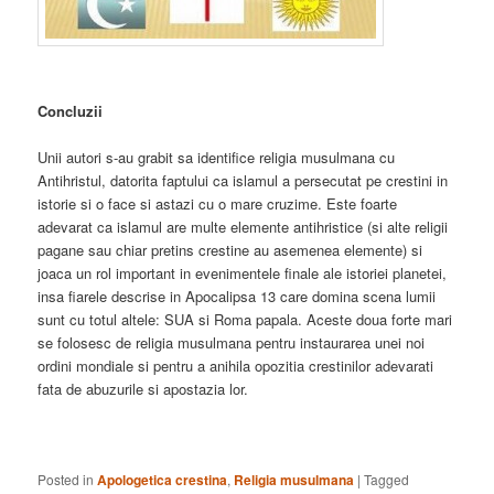
Concluzii
Unii autori s-au grabit sa identifice religia musulmana cu
Antihristul, datorita faptului ca islamul a persecutat pe crestini in
istorie si o face si astazi cu o mare cruzime. Este foarte
adevarat ca islamul are multe elemente antihristice (si alte religii
pagane sau chiar pretins crestine au asemenea elemente) si
joaca un rol important in evenimentele finale ale istoriei planetei,
insa fiarele descrise in Apocalipsa 13 care domina scena lumii
sunt cu totul altele: SUA si Roma papala. Aceste doua forte mari
se folosesc de religia musulmana pentru instaurarea unei noi
ordini mondiale si pentru a anihila opozitia crestinilor adevarati
fata de abuzurile si apostazia lor.
Posted in
Apologetica crestina
,
Religia musulmana
|
Tagged