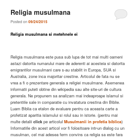
Religia musulmana
Posted on
09/24/2015
Religia musulmana si metehnele ei
Religia musulmana este pusa sub lupa de tot mai multi oameni
astazi datorita numarului mare de aderenti ai acesteia si datorita
emigrantilor musulmani care s-au stabilit in Europa, SUA si
Australia, zone inca majoritar crestine. Articolul de fata nu se
vrea a fi o prezentare generala a religiei musulmane. Asemenea
informatii puteti obtine din wikipedia sau alte site-uri de cultura
generala. Ne propunem sa analizam mai indeaproape islamul si
pretentiile sale in comparatie cu invatatura crestina din Biblie.
Luam Biblia ca etalon de evaluare pentru ca aceasta carte a
profetizat aparitia islamului si rolul sau in istorie. (pentru mai
multe detalii
click
pe articolul
Musulmanii in profetia biblica
)
Informatiile din acest articol vor fi folositoare intr-un dialog cu un
musulman, cel mai adesea ferm convins ca religia sa este fara