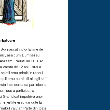
sarbatoare
S-a nascut intr-o familie de
ra mic, asa cum Dumnezeu
Avraam. Parintii lui Iisus se
a varsta de 12 ani, Iisus a
baietii erau primiti in randul
i erau numiti fii ai legii si fii
a li se cerea sa participe la
ul Iisus a participat la
i S-a ridicat impotriva unor
ie jertfite erau vandute la
himbul valutar. Parte din toate