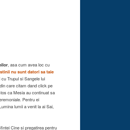
eilor
, asa cum avea loc cu
stinii nu sunt datori sa taie
i cu Trupul si Sangele lui
ul din care citam dand click pe
ristos ca Mesia au continuat sa
ceremoniale. Pentru ei
umina lumii a venit la ai Sai,
intei Cine si pregatirea pentru