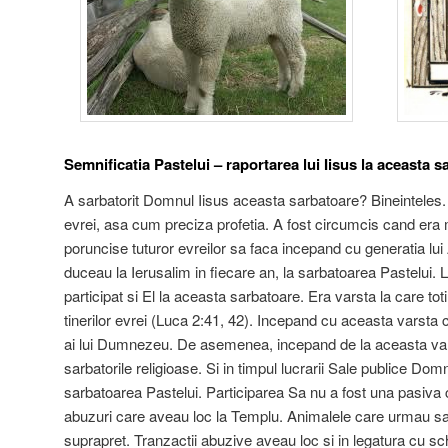
Semnificatia Pastelui – raportarea lui Iisus la aceasta 
A sarbatorit Domnul Iisus aceasta sarbatoare? Bineinteles. 
evrei, asa cum preciza profetia. A fost circumcis cand e
poruncise tuturor evreilor sa faca incepand cu generatia lui 
duceau la Ierusalim in fiecare an, la sarbatoarea Pastelui. L
participat si El la aceasta sarbatoare. Era varsta la care toti 
tinerilor evrei (Luca 2:41, 42). Incepand cu aceasta varsta copii
ai lui Dumnezeu. De asemenea, incepand de la aceasta varst
sarbatorile religioase. Si in timpul lucrarii Sale publice Domn
sarbatoarea Pastelui. Participarea Sa nu a fost una pasiva c
abuzuri care aveau loc la Templu. Animalele care urmau sa f
suprapret. Tranzactii abuzive aveau loc si in legatura cu sc