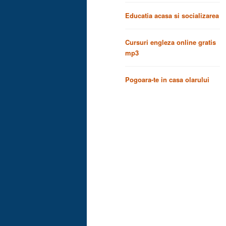
Educatia acasa si socializarea
Cursuri engleza online gratis
mp3
Pogoara-te in casa olarului