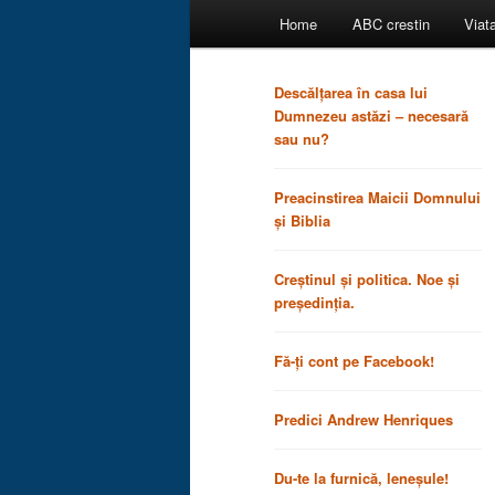
Main
Home
ABC crestin
Viat
menu
Descălțarea în casa lui
Dumnezeu astăzi – necesară
sau nu?
Preacinstirea Maicii Domnului
și Biblia
Creștinul și politica. Noe și
președinția.
Fă-ți cont pe Facebook!
Predici Andrew Henriques
Du-te la furnică, leneșule!