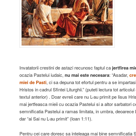
Invatatorii crestini de astazi recunosc faptul ca
jertfirea mi
ocazia Pastelui iudaic,
nu mai este necesara
: “Asadar,
cre
miei de Pasti
, ci sa depuna tot efortul pentru a se impartas
Hristos in cadrul Sfintei Liturghii.” (puteti lectura tot articol
textul anterior) . Doar evreii care nu L-au primit pe Iisus H
mai jertfeasca mieii cu ocazia Pastelui si a altor sarbatori 
semnificatia Pastelui a ramas limitata, in umbra, deoarece L
dar “ai Sai nu L-au primit” (Ioan 1:11).
Pentru cei care doresc sa inteleaga mai bine semnificatia Sf