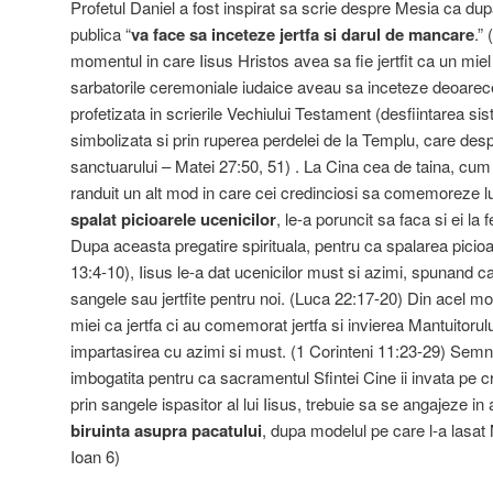
Profetul Daniel a fost inspirat sa scrie despre Mesia ca dupa 
publica “
va face sa inceteze jertfa si darul de mancare
.” (
momentul in care Iisus Hristos avea sa fie jertfit ca un miel
sarbatorile ceremoniale iudaice aveau sa inceteze deoarece
profetizata in scrierile Vechiului Testament (desfiintarea si
simbolizata si prin ruperea perdelei de la Templu, care desp
sanctuarului – Matei 27:50, 51) . La Cina cea de taina, cum
randuit un alt mod in care cei credinciosi sa comemoreze l
spalat picioarele ucenicilor
, le-a poruncit sa faca si ei la f
Dupa aceasta pregatire spirituala, pentru ca spalarea picioa
13:4-10), Iisus le-a dat ucenicilor must si azimi, spunand c
sangele sau jertfite pentru noi. (Luca 22:17-20) Din acel m
miei ca jertfa ci au comemorat jertfa si invierea Mantuitorulu
impartasirea cu azimi si must. (1 Corinteni 11:23-29) Semnif
imbogatita pentru ca sacramentul Sfintei Cine ii invata pe cr
prin sangele ispasitor al lui Iisus, trebuie sa se angajeze in 
biruinta asupra pacatului
, dupa modelul pe care l-a lasat M
Ioan 6)