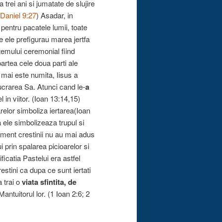
trei ani si jumatate de slujire
Daniel 9:27
) Asadar, in
 pentru pacatele lumii, toate
 ele prefigurau marea jertfa
stemului ceremonial fiind
artea cele doua parti ale
 mai este numita, Iisus a
ucrarea Sa. Atunci cand le-
a
el in viitor. (Ioan 13:14,15)
relor simboliza iertarea(Ioan
a ele simbolizeaza trupul si
oment crestinii nu au mai adus
i prin spalarea picioarelor si
icatia Pastelui era astfel
estini ca dupa ce sunt iertati
a trai o
viata sfintita, de
antuitorul lor. (1 Ioan 2:6; 2