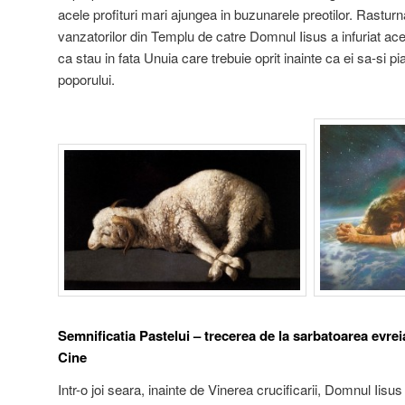
acele profituri mari ajungea in buzunarele preotilor. Rastur
vanzatorilor din Templu de catre Domnul Iisus a infuriat acesti
ca stau in fata Unuia care trebuie oprit inainte ca ei sa-si p
poporului.
Semnificatia Pastelui – trecerea de la sarbatoarea evrei
Cine
Intr-o joi seara, inainte de Vinerea crucificarii, Domnul Iisus