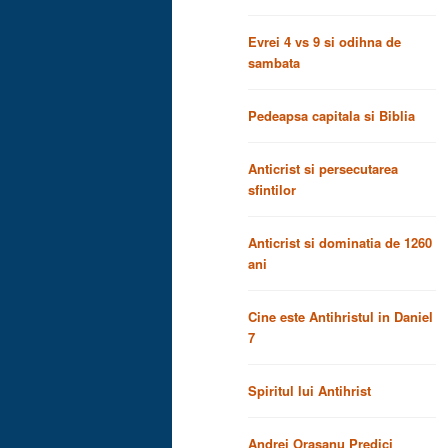
Evrei 4 vs 9 si odihna de
sambata
Pedeapsa capitala si Biblia
Anticrist si persecutarea
sfintilor
Anticrist si dominatia de 1260
ani
Cine este Antihristul in Daniel
7
Spiritul lui Antihrist
Andrei Orasanu Predici