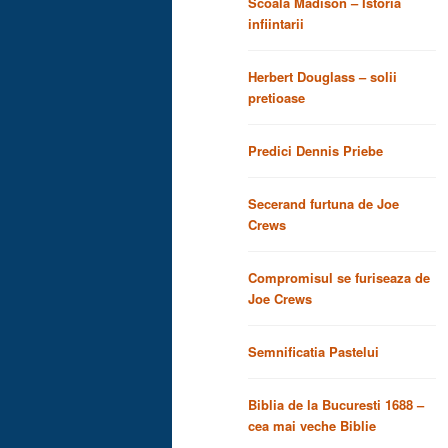
Scoala Madison – Istoria
infiintarii
Herbert Douglass – solii
pretioase
Predici Dennis Priebe
Secerand furtuna de Joe
Crews
Compromisul se furiseaza de
Joe Crews
Semnificatia Pastelui
Biblia de la Bucuresti 1688 –
cea mai veche Biblie