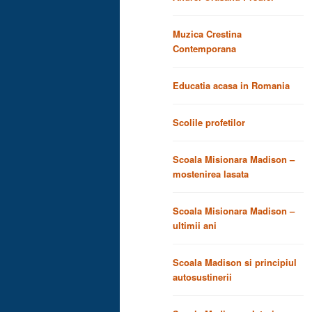
Muzica Crestina
Contemporana
Educatia acasa in Romania
Scolile profetilor
Scoala Misionara Madison –
mostenirea lasata
Scoala Misionara Madison –
ultimii ani
Scoala Madison si principiul
autosustinerii