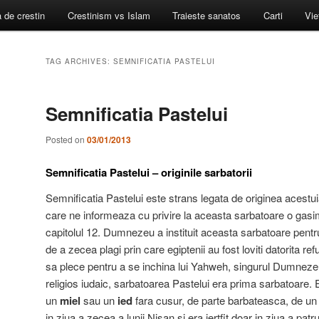
a de crestin
Crestinism vs Islam
Traieste sanatos
Carti
Vie
TAG ARCHIVES:
SEMNIFICATIA PASTELUI
Semnificatia Pastelui
Posted on
03/01/2013
Semnificatia Pastelui – originile sarbatorii
Semnificatia Pastelui este strans legata de originea acestuia
care ne informeaza cu privire la aceasta sarbatoare o gasim
capitolul 12. Dumnezeu a instituit aceasta sarbatoare pentr
de a zecea plagi prin care egiptenii au fost loviti datorita ref
sa plece pentru a se inchina lui Yahweh, singurul Dumneze
religios iudaic, sarbatoarea Pastelui era prima sarbatoare. E
un
miel
sau un
ied
fara cusur, de parte barbateasca, de un 
in ziua a zecea a lunii Nisan si era jertfit doar in ziua a patr