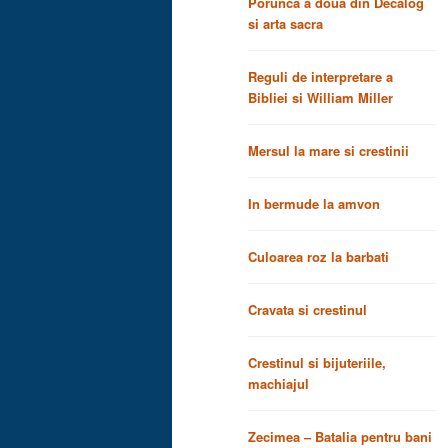
Porunca a doua din Decalog
si arta sacra
Reguli de interpretare a
Bibliei si William Miller
Mersul la mare si crestinii
In bermude la amvon
Culoarea roz la barbati
Cravata si crestinul
Crestinul si bijuteriile,
machiajul
Zecimea – Batalia pentru bani