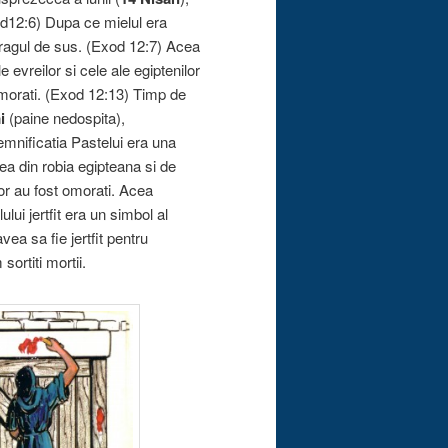
xod12:6) Dupa ce mielul era
 pragul de sus. (Exod 12:7) Acea
evreilor si cele ale egiptenilor
 omorati. (Exod 12:13) Timp de
i
(paine nedospita),
emnificatia Pastelui era una
ea din robia egipteana si de
ilor au fost omorati. Acea
lui jertfit era un simbol al
vea sa fie jertfit pentru
ortiti mortii.