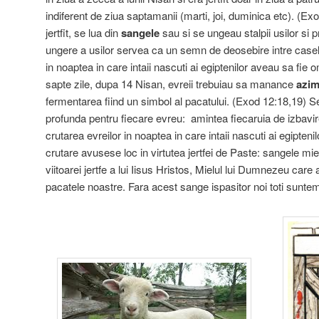
indiferent de ziua saptamanii (marti, joi, duminica etc). (E
jertfit, se lua din
sangele
sau si se ungeau stalpii usilor si
ungere a usilor servea ca un semn de deosebire intre casele 
in noaptea in care intaii nascuti ai egiptenilor aveau sa fie
sapte zile, dupa 14 Nisan, evreii trebuiau sa manance
azim
fermentarea fiind un simbol al pacatului. (Exod 12:18,19) S
profunda pentru fiecare evreu: amintea fiecaruia de izbavir
crutarea evreilor in noaptea in care intaii nascuti ai egipten
crutare avusese loc in virtutea jertfei de Paste: sangele mielu
viitoarei jertfe a lui Iisus Hristos, Mielul lui Dumnezeu care a
pacatele noastre. Fara acest sange ispasitor noi toti suntem s