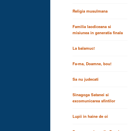
Religia musulmana
Familia laodiceana si
misiunea in generatia finala
La balamuc!
Fa-ma, Doamne, bou!
Sa nu judecati
Sinagoga Satanei si
excomunicarea sfintilor
Lupii in haine de oi