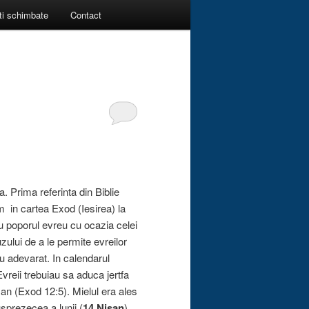
ti schimbate
Contact
. Prima referinta din Biblie
 in cartea Exod (Iesirea) la
u poporul evreu cu ocazia celei
uzului de a le permite evreilor
u adevarat. In calendarul
vreii trebuiau sa aduca jertfa
an (Exod 12:5). Mielul era ales
usprezecea a lunii (
14 Nisan
),